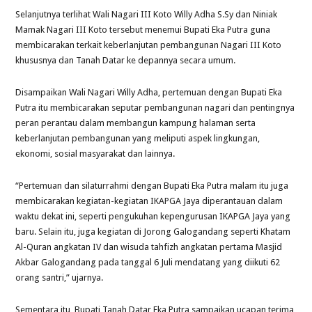
Selanjutnya terlihat Wali Nagari III Koto Willy Adha S.Sy dan Niniak
Mamak Nagari III Koto tersebut menemui Bupati Eka Putra guna
membicarakan terkait keberlanjutan pembangunan Nagari III Koto
khususnya dan Tanah Datar ke depannya secara umum.
Disampaikan Wali Nagari Willy Adha, pertemuan dengan Bupati Eka
Putra itu membicarakan seputar pembangunan nagari dan pentingnya
peran perantau dalam membangun kampung halaman serta
keberlanjutan pembangunan yang meliputi aspek lingkungan,
ekonomi, sosial masyarakat dan lainnya.
“Pertemuan dan silaturrahmi dengan Bupati Eka Putra malam itu juga
membicarakan kegiatan-kegiatan IKAPGA Jaya diperantauan dalam
waktu dekat ini, seperti pengukuhan kepengurusan IKAPGA Jaya yang
baru. Selain itu, juga kegiatan di Jorong Galogandang seperti Khatam
Al-Quran angkatan IV dan wisuda tahfizh angkatan pertama Masjid
Akbar Galogandang pada tanggal 6 Juli mendatang yang diikuti 62
orang santri,” ujarnya.
Sementara itu, Bupati Tanah Datar Eka Putra sampaikan ucapan terima