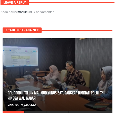
LEAVE A REPLY
Anda harus
masuk
untuk berkomentar.
8 TAHUN BAKABA.NET
Gerebek Rumah di Tanah Datar, Satresnarkoba Padang Panjang
Amankan Pengedar Ganja Beserta 6 Paket Bukti
ADMIN
-
21 JAM AGO