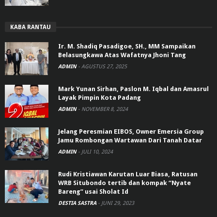
KABA RANTAU
Ir. M. Shadiq Pasadigoe, SH., MM Sampaikan
Belasungkawa Atas Wafatnya Jhoni Tang
ADMIN
-
AGUSTUS 27, 2025
Mark Yunan Sirhan, Paslon M. Iqbal dan Amasrul
Layak Pimpin Kota Padang
ADMIN
-
NOVEMBER 8, 2024
Jelang Peresmian EIBOS, Owner Emersia Group
Jamu Rombongan Wartawan Dari Tanah Datar
ADMIN
-
JULI 10, 2024
Rudi Kristiawan Karutan Luar Biasa, Ratusan
WRB Situbondo tertib dan kompak “Nyate
Bareng” usai Sholat Id
DESTIA SASTRA
-
JUNI 29, 2023