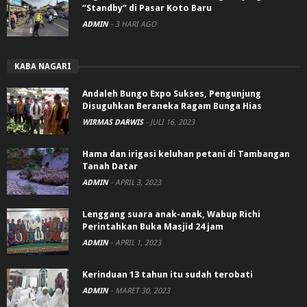
“Standby” di Pasar Koto Baru
ADMIN
-
3 HARI AGO
KABA NAGARI
Andaleh Bungo Expo Sukses, Pengunjung
Disuguhkan Beraneka Ragam Bunga Hias
WIRMAS DARWIS
-
JULI 16, 2023
Hama dan irigasi keluhan petani di Tambangan
Tanah Datar
ADMIN
-
APRIL 3, 2023
Lenggang suara anak-anak, Wabup Richi
Perintahkan Buka Masjid 24 jam
ADMIN
-
APRIL 1, 2023
Kerinduan 13 tahun itu sudah terobati
ADMIN
-
MARET 30, 2023