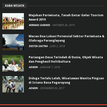
KABA WISATA
Majukan Pariwisata, Tanah Datar Gelar Tuorism
Award 2019
WIRMAS DARWIS
-
OKTOBER 28, 2019
Macau Dua Lokasi Potensial Sektor Pariwisata &
Olahraga Paranglayang
DESTIA SASTRA
-
JUNI 2, 2018
Pariangan Desa Terindah di Dunia, Objek Wisata
dan Penghasil Holtikultura
ADMIN
-
JANUARI 7, 2018
Diduga Terlalu Lelah, Wisatawan Wanita Pingsan
di Istano Basa Pagaruyung
ADMIN
-
DESEMBER 26, 2017