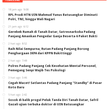
18 jam ago
9:08
RPL Prodi HTN UIN Mahmud Yunus Batusangkar Diminati
Polri, TNI, hingga Wali Nagari
21 jam ago
6:12
Gerebek Rumah di Tanah Datar, Satresnarkoba Padang
Panjang Amankan Pengedar Ganja Beserta 6 Paket Bukti
2 hari ago
8:52
Raih Nilai Sempurna, Rutan Padang Panjang Borong
Penghargaan IKPA dari KPPN Bukittinggi
2 hari ago
7:48
Polres Padang Panjang Cek Kesehatan Mental Personel,
Pemegang Senpi Wajib Tes Psikologi
3 hari ago
3:46
Cegah Macet! Satlantas Padang Panjang “Standby” di Pasar
Koto Baru
5 hari ago
2:42
Sosok di balik progul Peluk Tanda Diri Tanah Datar, Safril
Gazali ujian terbuka doktor di UIN Batusangkar