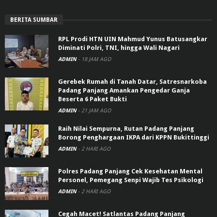
BERITA SUMBAR
RPL Prodi HTN UIN Mahmud Yunus Batusangkar
Diminati Polri, TNI, hingga Wali Nagari
ADMIN
-
18 JAM AGO
Gerebek Rumah di Tanah Datar, Satresnarkoba
Padang Panjang Amankan Pengedar Ganja
Beserta 6 Paket Bukti
ADMIN
-
21 JAM AGO
Raih Nilai Sempurna, Rutan Padang Panjang
Borong Penghargaan IKPA dari KPPN Bukittinggi
ADMIN
-
2 HARI AGO
Polres Padang Panjang Cek Kesehatan Mental
Personel, Pemegang Senpi Wajib Tes Psikologi
ADMIN
-
2 HARI AGO
Cegah Macet! Satlantas Padang Panjang