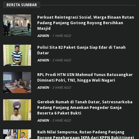
BERITA SUMBAR
Perkuat Reintegrasi Sosial, Warga Binaan Rutan
Padang Panjang Gotong Royong Bersihkan
Masjid
ADMIN
-
1 HARI AGO
Polisi Sita 82 Paket Ganja Siap Edar di Tanah
Datar
ADMIN
-
3 HARI AGO
RPL Prodi HTN UIN Mahmud Yunus Batusangkar
Diminati Polri, TNI, hingga Wali Nagari
ADMIN
-
3 HARI AGO
Gerebek Rumah di Tanah Datar, Satresnarkoba
Padang Panjang Amankan Pengedar Ganja
Beserta 6 Paket Bukti
ADMIN
-
3 HARI AGO
Raih Nilai Sempurna, Rutan Padang Panjang
Borong Penghargaan IKPA dari KPPN Bukittinggi