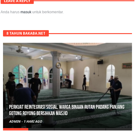
LEAVE A REPLY
Anda harus
masuk
untuk berkomentar.
8 TAHUN BAKABA.NET
Polisi Sita 82 Paket Ganja Siap Edar di Tanah Datar
ADMIN
-
3 HARI AGO