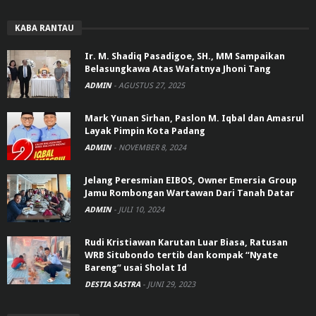
KABA RANTAU
Ir. M. Shadiq Pasadigoe, SH., MM Sampaikan
Belasungkawa Atas Wafatnya Jhoni Tang
ADMIN
-
AGUSTUS 27, 2025
Mark Yunan Sirhan, Paslon M. Iqbal dan Amasrul
Layak Pimpin Kota Padang
ADMIN
-
NOVEMBER 8, 2024
Jelang Peresmian EIBOS, Owner Emersia Group
Jamu Rombongan Wartawan Dari Tanah Datar
ADMIN
-
JULI 10, 2024
Rudi Kristiawan Karutan Luar Biasa, Ratusan
WRB Situbondo tertib dan kompak “Nyate
Bareng” usai Sholat Id
DESTIA SASTRA
-
JUNI 29, 2023