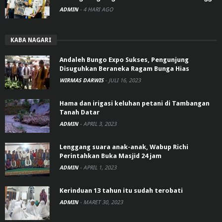
ADMIN
-
4 HARI AGO
KABA NAGARI
Andaleh Bungo Expo Sukses, Pengunjung
Disuguhkan Beraneka Ragam Bunga Hias
WIRMAS DARWIS
-
JULI 16, 2023
Hama dan irigasi keluhan petani di Tambangan
Tanah Datar
ADMIN
-
APRIL 3, 2023
Lenggang suara anak-anak, Wabup Richi
Perintahkan Buka Masjid 24 jam
ADMIN
-
APRIL 1, 2023
Kerinduan 13 tahun itu sudah terobati
ADMIN
-
MARET 30, 2023