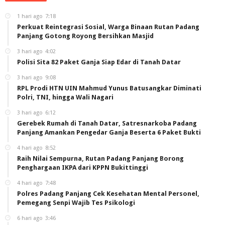
1 hari ago
7:18
Perkuat Reintegrasi Sosial, Warga Binaan Rutan Padang
Panjang Gotong Royong Bersihkan Masjid
3 hari ago
4:02
Polisi Sita 82 Paket Ganja Siap Edar di Tanah Datar
3 hari ago
9:08
RPL Prodi HTN UIN Mahmud Yunus Batusangkar Diminati
Polri, TNI, hingga Wali Nagari
3 hari ago
6:12
Gerebek Rumah di Tanah Datar, Satresnarkoba Padang
Panjang Amankan Pengedar Ganja Beserta 6 Paket Bukti
4 hari ago
8:52
Raih Nilai Sempurna, Rutan Padang Panjang Borong
Penghargaan IKPA dari KPPN Bukittinggi
4 hari ago
7:48
Polres Padang Panjang Cek Kesehatan Mental Personel,
Pemegang Senpi Wajib Tes Psikologi
6 hari ago
3:46