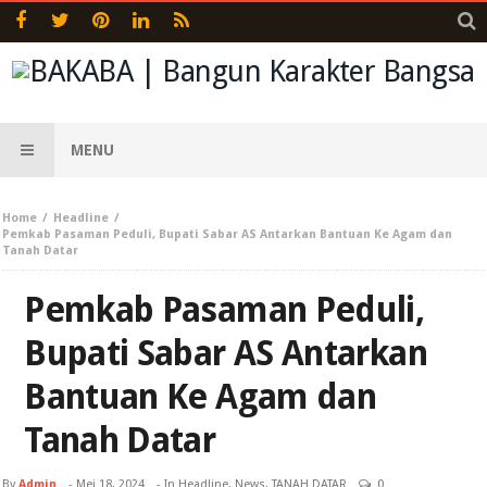
MENU
Home
Headline
Pemkab Pasaman Peduli, Bupati Sabar AS Antarkan Bantuan Ke Agam dan
Tanah Datar
Pemkab Pasaman Peduli,
Bupati Sabar AS Antarkan
Bantuan Ke Agam dan
Tanah Datar
By
Admin
-
Mei 18, 2024
- In
Headline
,
News
,
TANAH DATAR
0