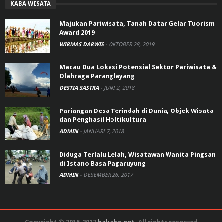
KABA WISATA
Majukan Pariwisata, Tanah Datar Gelar Tuorism
Award 2019
WIRMAS DARWIS
-
OKTOBER 28, 2019
Macau Dua Lokasi Potensial Sektor Pariwisata &
Olahraga Paranglayang
DESTIA SASTRA
-
JUNI 2, 2018
Pariangan Desa Terindah di Dunia, Objek Wisata
dan Penghasil Holtikultura
ADMIN
-
JANUARI 7, 2018
Diduga Terlalu Lelah, Wisatawan Wanita Pingsan
di Istano Basa Pagaruyung
ADMIN
-
DESEMBER 26, 2017
Copyright © 2016-2017
bakaba.net
. All rights reserved