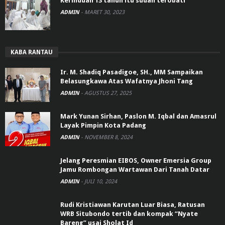
Kerinduan 13 tahun itu sudah terobati
ADMIN
-
MARET 30, 2023
KABA RANTAU
Ir. M. Shadiq Pasadigoe, SH., MM Sampaikan
Belasungkawa Atas Wafatnya Jhoni Tang
ADMIN
-
AGUSTUS 27, 2025
Mark Yunan Sirhan, Paslon M. Iqbal dan Amasrul
Layak Pimpin Kota Padang
ADMIN
-
NOVEMBER 8, 2024
Jelang Peresmian EIBOS, Owner Emersia Group
Jamu Rombongan Wartawan Dari Tanah Datar
ADMIN
-
JULI 10, 2024
Rudi Kristiawan Karutan Luar Biasa, Ratusan
WRB Situbondo tertib dan kompak “Nyate
Bareng” usai Sholat Id