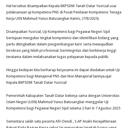
Hal tersebut disampaikan Kepala BKPSDM Tanah Datar Yusrizal usai
pelaksanaan uji kompetensi PNS di Pusat Penilaian Kompetensi Tenaga
Kerja UIN Mahmud Yunus Batusangkar.Kamis, (7/8/2025)
Disampaikan Yusrizal, Uji Kompetensi bagi Pegawai Negeri Sipil
bertujuan mengukur tingkat kompetensi dan identifikasi bidang yang
perlu ditingkatkan dalam pengembangan karir serta mewujudkan
birokrasi yang lebih profesional, berintegritas dan berkinerja tinggi
terutama dalam melaksanakan tugas pelayanan kepada publik.
Hingga kedepan kita berharap kerjasama ini dapat diadakan untuk Uji
Kompetensi bagi Manajerial PNS dan Non Manajerial lainnya.ujar
Kepala BKPSDM Tanah Datar Yusrizal
Pemerintah Kabupaten Tanah Datar bekerja sama dengan Universitas
Islam Negeri (UIN) Mahmud Yunus Batusangkar menggelar Uji
Kompetensi bagi Pegawai Negeri Sipil selama 2 hari 6-7 Agustus 2025
Sementara salah satu peserta Afri Dendi , S.AP Analis Kesejahteraan
Rakyat Pada Bagian Kesra sebut Ini merupakan langkah bagus yang