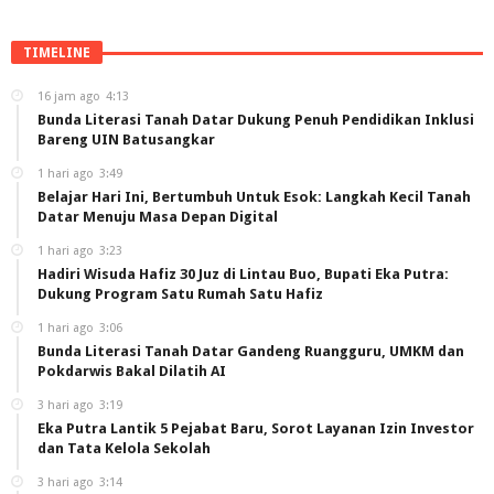
TIMELINE
16 jam ago
4:13
Bunda Literasi Tanah Datar Dukung Penuh Pendidikan Inklusi
Bareng UIN Batusangkar
1 hari ago
3:49
Belajar Hari Ini, Bertumbuh Untuk Esok: Langkah Kecil Tanah
Datar Menuju Masa Depan Digital
1 hari ago
3:23
Hadiri Wisuda Hafiz 30 Juz di Lintau Buo, Bupati Eka Putra:
Dukung Program Satu Rumah Satu Hafiz
1 hari ago
3:06
Bunda Literasi Tanah Datar Gandeng Ruangguru, UMKM dan
Pokdarwis Bakal Dilatih AI
3 hari ago
3:19
Eka Putra Lantik 5 Pejabat Baru, Sorot Layanan Izin Investor
dan Tata Kelola Sekolah
3 hari ago
3:14