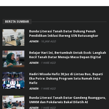
BERITA SUMBAR
Bunda Literasi Tanah Datar Dukung Penuh
Pendidikan Inklusi Bareng UIN Batusangkar
ADMIN
-
16 JAM AGO
Belajar Hari Ini, Bertumbuh Untuk Esok: Langkah
Kecil Tanah Datar Menuju Masa Depan Digital
ADMIN
-
1 HARI AGO
Hadiri Wisuda Hafiz 30 Juz di Lintau Buo, Bupati
Eka Putra: Dukung Program Satu Rumah Satu
Hafiz
ADMIN
-
1 HARI AGO
Bunda Literasi Tanah Datar Gandeng Ruangguru,
UMKM dan Pokdarwis Bakal Dilatih AI
ADMIN
-
1 HARI AGO