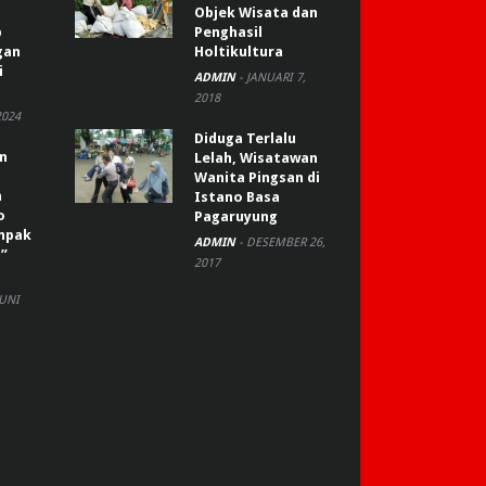
Objek Wisata dan
p
Penghasil
gan
Holtikultura
i
ADMIN
-
JANUARI 7,
2018
2024
Diduga Terlalu
an
Lelah, Wisatawan
Wanita Pingsan di
n
Istano Basa
o
Pagaruyung
ompak
ADMIN
-
DESEMBER 26,
”
2017
JUNI