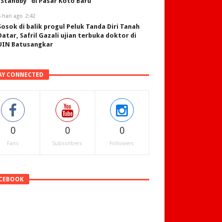
“Standby” di Pasar Koto Baru
 hari ago
2:42
Sosok di balik progul Peluk Tanda Diri Tanah
Datar, Safril Gazali ujian terbuka doktor di
UIN Batusangkar
AY CONNECTED
0
0
0
Fans
Subscribers
Followers
CEBOOK