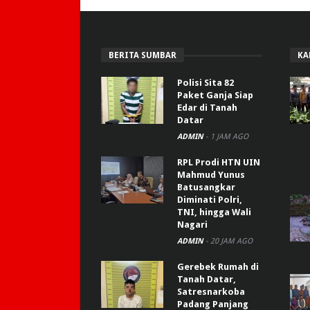
BERITA SUMBAR
KA
Polisi Sita 82
Paket Ganja Siap
Edar di Tanah
Datar
ADMIN
-
1 JAM AGO
RPL Prodi HTN UIN
Mahmud Yunus
Batusangkar
Diminati Polri,
TNI, hingga Wali
Nagari
ADMIN
-
20 JAM AGO
Gerebek Rumah di
Tanah Datar,
Satresnarkoba
Padang Panjang