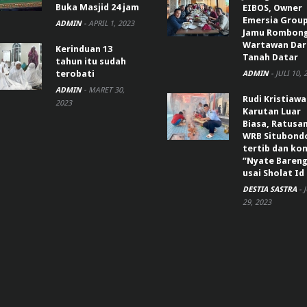
Buka Masjid 24 jam
EIBOS, Owner
Emersia Grou
ADMIN
-
APRIL 1, 2023
Jamu Rombon
Wartawan Dar
Kerinduan 13
Tanah Datar
tahun itu sudah
terobati
ADMIN
-
JULI 10, 
ADMIN
-
MARET 30,
Rudi Kristiaw
2023
Karutan Luar
Biasa, Ratusa
WRB Situbond
tertib dan k
“Nyate Bareng
usai Sholat Id
DESTIA SASTRA
-
29, 2023