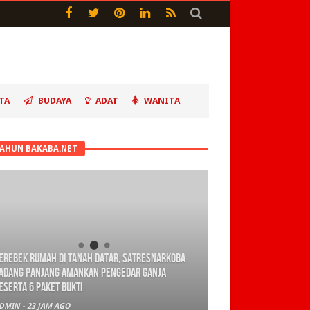
TA
BUDAYA
ADAT
WANITA
TAHUN BAKABA.NET
erebek Rumah di Tanah Datar, Satresnarkoba
adang Panjang Amankan Pengedar Ganja
eserta 6 Paket Bukti
DMIN
-
23 JAM AGO