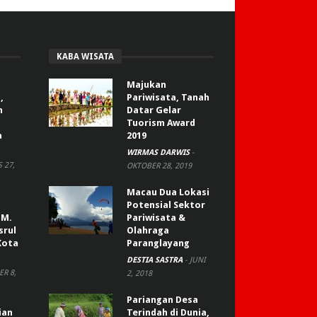
KABA WISATA
Majukan
,
Pariwisata, Tanah
n
Datar Gelar
Tuorism Award
a
2019
WIRMAS DARWIS
-
 27,
OKTOBER 28, 2019
Macau Dua Lokasi
Potensial Sektor
 M.
Pariwisata &
srul
Olahraga
Kota
Paranglayang
DESTIA SASTRA
-
JUNI
R 8,
2, 2018
Pariangan Desa
ian
Terindah di Dunia,