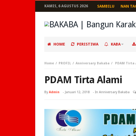
KAMIS, 6 AGUSTUS 2026
SAMBILU
NAN TA
HOME
PERISTIWA
KABA
Home
PROFIL
Anniversary Bakaba
PDAM Tirta 
PDAM Tirta Alami
By
Admin
-
Januari 12, 2018
- In
Anniversary Bakaba