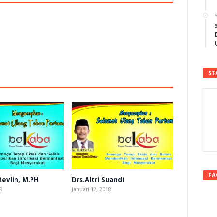
5
ST
FA
Revlin, M.PH
Drs.Altri Suandi
8
Januari 12, 2018