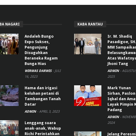
BA NAGARI
KABA RANTAU
Andaleh Bungo
Ir. M. Shadiq
Expo Sukses,
Pasadigoe, SH.
Pengunjung
MM Sampaika
Disuguhkan
Belasungkawa
Beraneka Ragam
Atas Wafatny
Bunga Hias
Jhoni Tang
WIRMAS DARWIS
-
JULI
ADMIN
-
AGUSTUS
16, 2023
2025
Hama dan irigasi
Mark Yunan
keluhan petani di
Sirhan, Paslon
Tambangan Tanah
Iqbal dan Ama
Datar
Layak Pimpin 
Padang
ADMIN
-
APRIL 3, 2023
ADMIN
-
NOVEMBE
Lenggang suara
2024
anak-anak, Wabup
Richi Perintahkan
Jelang Peresm