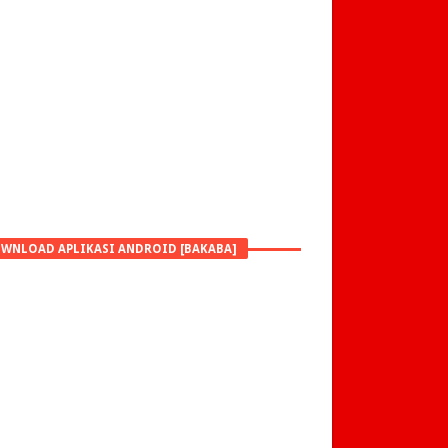
WNLOAD APLIKASI ANDROID [BAKABA]