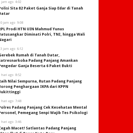
1 jam ago
4:02
Polisi Sita 82 Paket Ganja Siap Edar di Tanah
Datar
20 jam ago
9:08
RPL Prodi HTN UIN Mahmud Yunus
Batusangkar Diminati Polri, TNI, hingga Wali
Nagari
23 jam ago
6:12
Gerebek Rumah di Tanah Datar,
Satresnarkoba Padang Panjang Amankan
Pengedar Ganja Beserta 6 Paket Bukti
 hari ago
8:52
Raih Nilai Sempurna, Rutan Padang Panjang
Borong Penghargaan IKPA dari KPPN
Bukittinggi
 hari ago
7:48
Polres Padang Panjang Cek Kesehatan Mental
Personel, Pemegang Senpi Wajib Tes Psikologi
 hari ago
3:46
Cegah Macet! Satlantas Padang Panjang