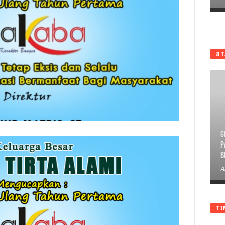
8 
G
P
B
A
TI