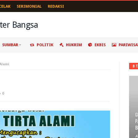
CELAK
SERIMONIAL
REDAKSI
SUMBAR
POLITIK
HUKRIM
EKBIS
PARIWISA
Alami
8 
0
G
P
B
A