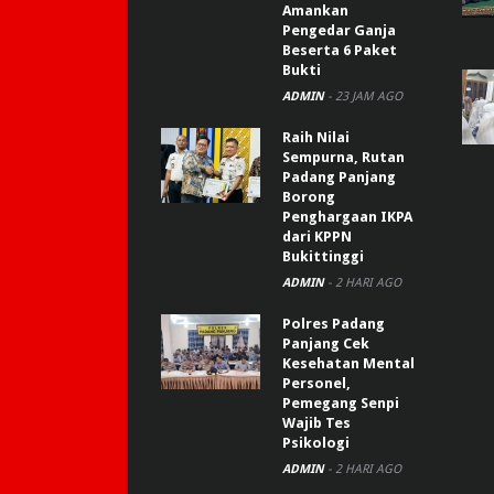
Amankan
Pengedar Ganja
Beserta 6 Paket
Bukti
ADMIN
-
23 JAM AGO
Raih Nilai
Sempurna, Rutan
Padang Panjang
Borong
Penghargaan IKPA
dari KPPN
Bukittinggi
ADMIN
-
2 HARI AGO
Polres Padang
Panjang Cek
Kesehatan Mental
Personel,
Pemegang Senpi
Wajib Tes
Psikologi
ADMIN
-
2 HARI AGO