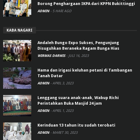
Borong Penghargaan IKPA dari KPPN Bukittinggi
ADMIN
-
5 HARI AGO
KABA NAGARI
Andaleh Bungo Expo Sukses, Pengunjung
Disuguhkan Beraneka Ragam Bunga Hias
WIRMAS DARWIS
-
JULI 16, 2023
Hama dan irigasi keluhan petani di Tambangan
Tanah Datar
ADMIN
-
APRIL 3, 2023
Lenggang suara anak-anak, Wabup Richi
Perintahkan Buka Masjid 24 jam
ADMIN
-
APRIL 1, 2023
Kerinduan 13 tahun itu sudah terobati
ADMIN
-
MARET 30, 2023