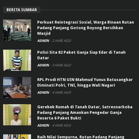
BERITA SUMBAR
Perkuat Reintegrasi Sosial, Warga Binaan Rutan
Padang Panjang Gotong Royong Bersihkan
Masjid
ADMIN
-
2 HARI AGO
Polisi Sita 82 Paket Ganja Siap Edar di Tanah
Datar
ADMIN
-
3 HARI AGO
RPL Prodi HTN UIN Mahmud Yunus Batusangkar
Diminati Polri, TNI, hingga Wali Nagari
ADMIN
-
4 HARI AGO
Gerebek Rumah di Tanah Datar, Satresnarkoba
Padang Panjang Amankan Pengedar Ganja
Beserta 6 Paket Bukti
ADMIN
-
4 HARI AGO
Raih Nilai Sempurna, Rutan Padang Panjang