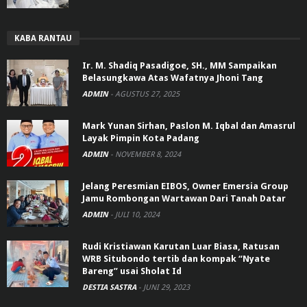
KABA RANTAU
Ir. M. Shadiq Pasadigoe, SH., MM Sampaikan
Belasungkawa Atas Wafatnya Jhoni Tang
ADMIN
-
AGUSTUS 27, 2025
Mark Yunan Sirhan, Paslon M. Iqbal dan Amasrul
Layak Pimpin Kota Padang
ADMIN
-
NOVEMBER 8, 2024
Jelang Peresmian EIBOS, Owner Emersia Group
Jamu Rombongan Wartawan Dari Tanah Datar
ADMIN
-
JULI 10, 2024
Rudi Kristiawan Karutan Luar Biasa, Ratusan
WRB Situbondo tertib dan kompak “Nyate
Bareng” usai Sholat Id
DESTIA SASTRA
-
JUNI 29, 2023