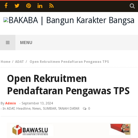
MENU
Home
ADAT
Open Rekruitmen Pendaftaran Pengawas TPS
Open Rekruitmen
Pendaftaran Pengawas TPS
By
Admin
-
September 13, 2024
- In
ADAT
,
Headline
,
News
,
SUMBAR
,
TANAH DATAR
0