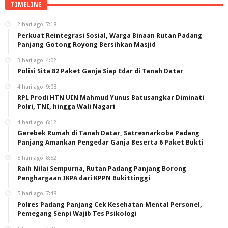
TIMELINE
2 hari ago
7:18
Perkuat Reintegrasi Sosial, Warga Binaan Rutan Padang
Panjang Gotong Royong Bersihkan Masjid
3 hari ago
4:02
Polisi Sita 82 Paket Ganja Siap Edar di Tanah Datar
4 hari ago
9:08
RPL Prodi HTN UIN Mahmud Yunus Batusangkar Diminati
Polri, TNI, hingga Wali Nagari
4 hari ago
6:12
Gerebek Rumah di Tanah Datar, Satresnarkoba Padang
Panjang Amankan Pengedar Ganja Beserta 6 Paket Bukti
5 hari ago
8:52
Raih Nilai Sempurna, Rutan Padang Panjang Borong
Penghargaan IKPA dari KPPN Bukittinggi
5 hari ago
7:48
Polres Padang Panjang Cek Kesehatan Mental Personel,
Pemegang Senpi Wajib Tes Psikologi