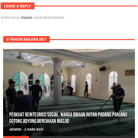
LEAVE A REPLY
Anda harus
masuk
untuk berkomentar.
8 TAHUN BAKABA.NET
Polisi Sita 82 Paket Ganja Siap Edar di Tanah Datar
ADMIN
-
3 HARI AGO