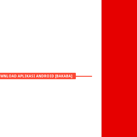
WNLOAD APLIKASI ANDROID [BAKABA]