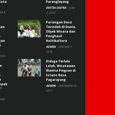
Kota
Paranglayang
DESTIA SASTRA
-
JUNI
R 8,
2, 2018
Pariangan Desa
ian
Terindah di Dunia,
Objek Wisata dan
p
Penghasil
gan
Holtikultura
i
ADMIN
-
JANUARI 7,
2018
2024
Diduga Terlalu
an
Lelah, Wisatawan
Wanita Pingsan di
n
Istano Basa
o
Pagaruyung
ompak
ADMIN
-
DESEMBER 26,
”
2017
JUNI