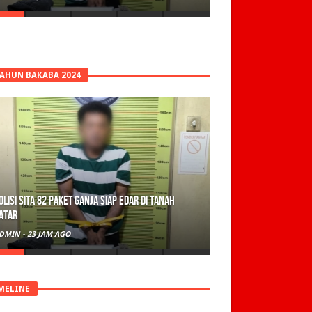
TAHUN BAKABA 2024
olisi Sita 82 Paket Ganja Siap Edar di Tanah
atar
DMIN
-
23 JAM AGO
MELINE