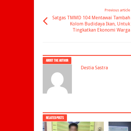
Previous article
Satgas TMMD 104 Mentawai Tambah
Kolom Budidaya Ikan, Untuk
Tingkatkan Ekonomi Warga
ABOUT THE AUTHOR
Destia Sastra
RELATED POSTS