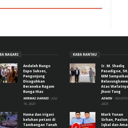
BA NAGARI
KABA RANTAU
Andaleh Bungo
Ir. M. Shadiq
Expo Sukses,
Pasadigoe, SH.
Pengunjung
MM Sampaika
Disuguhkan
Belasungkawa
Beraneka Ragam
Atas Wafatny
Bunga Hias
Jhoni Tang
WIRMAS DARWIS
-
JULI
ADMIN
-
AGUSTUS
16, 2023
2025
Hama dan irigasi
Mark Yunan
keluhan petani di
Sirhan, Paslon
Tambangan Tanah
Iqbal dan Ama