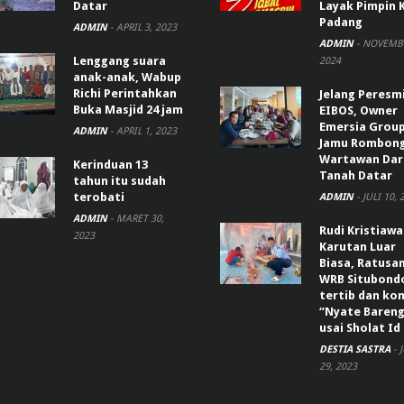
Datar
Layak Pimpin 
Padang
ADMIN
-
APRIL 3, 2023
ADMIN
-
NOVEMBE
Lenggang suara
2024
anak-anak, Wabup
Richi Perintahkan
Jelang Peresm
Buka Masjid 24 jam
EIBOS, Owner
Emersia Grou
ADMIN
-
APRIL 1, 2023
Jamu Rombon
Wartawan Dar
Kerinduan 13
Tanah Datar
tahun itu sudah
terobati
ADMIN
-
JULI 10, 
ADMIN
-
MARET 30,
Rudi Kristiaw
2023
Karutan Luar
Biasa, Ratusa
WRB Situbond
tertib dan k
“Nyate Bareng
usai Sholat Id
DESTIA SASTRA
-
29, 2023