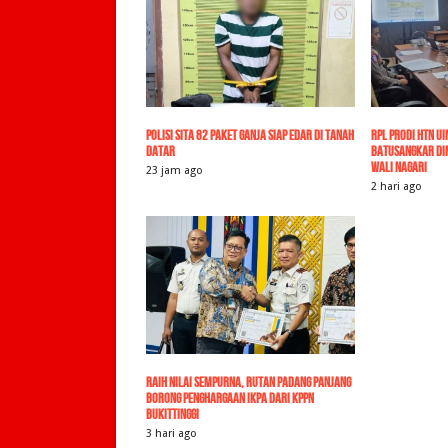
Polisi Sita 82 Paket Ganja Siap Edar di Tanah
RPL Prodi HTN U
Datar
Batusangkar Dimi
Wali Nagari
23 jam ago
2 hari ago
Raih Nilai Sempurna, Rutan Padang Panjang
Borong Penghargaan IKPA dari KPPN
Bukittinggi
3 hari ago