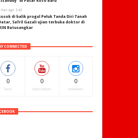
“Standby” di Pasar Koto Baru
 hari ago
2:42
Sosok di balik progul Peluk Tanda Diri Tanah
Datar, Safril Gazali ujian terbuka doktor di
UIN Batusangkar
AY CONNECTED
0
0
0
Fans
Subscribers
Followers
CEBOOK