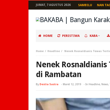
JUMAT, 7 AGUSTUS 2026
SAMBILU
NAN TA
HOME
PERISTIWA
KABA
Home
Headline
Nenek Rosnaldianis Tewas Tert
Nenek Rosnaldianis
di Rambatan
By
Destia Sastra
-
Maret 12, 2019
- In
Headline
,
News
,