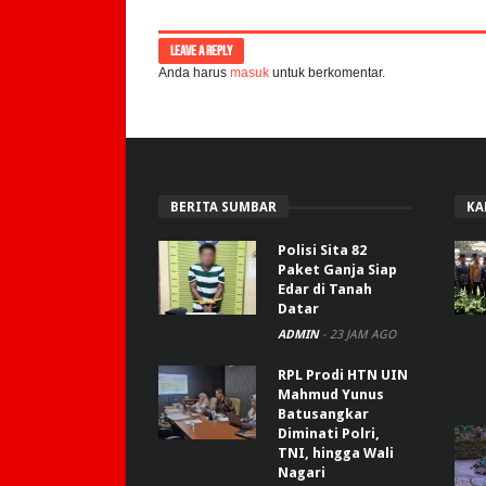
LEAVE A REPLY
Anda harus
masuk
untuk berkomentar.
BERITA SUMBAR
KA
Polisi Sita 82
Paket Ganja Siap
Edar di Tanah
Datar
ADMIN
-
23 JAM AGO
RPL Prodi HTN UIN
Mahmud Yunus
Batusangkar
Diminati Polri,
TNI, hingga Wali
Nagari