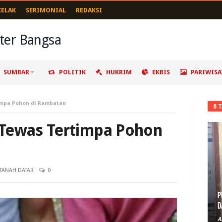
CELAK
SERIMONIAL
REDAKSI
SUMBAR
POLITIK
HUKRIM
EKBIS
PARIWISA
impa Pohon di Rambatan
8 
 Tewas Tertimpa Pohon
TANAH DATAR
0
P
D
A