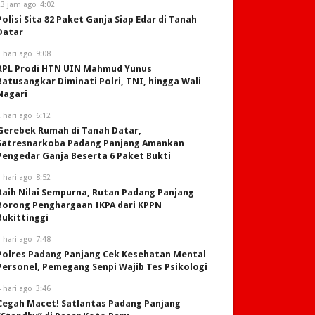
23 jam ago
4:02
Polisi Sita 82 Paket Ganja Siap Edar di Tanah
Datar
 hari ago
9:08
RPL Prodi HTN UIN Mahmud Yunus
Batusangkar Diminati Polri, TNI, hingga Wali
Nagari
 hari ago
6:12
Gerebek Rumah di Tanah Datar,
Satresnarkoba Padang Panjang Amankan
Pengedar Ganja Beserta 6 Paket Bukti
 hari ago
8:52
Raih Nilai Sempurna, Rutan Padang Panjang
Borong Penghargaan IKPA dari KPPN
Bukittinggi
 hari ago
7:48
Polres Padang Panjang Cek Kesehatan Mental
Personel, Pemegang Senpi Wajib Tes Psikologi
 hari ago
3:46
Cegah Macet! Satlantas Padang Panjang