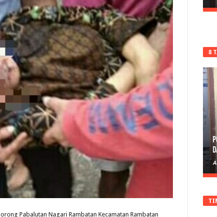
8 
P
D
A
TI
 Jorong Pabalutan Nagari Rambatan Kecamatan Rambatan