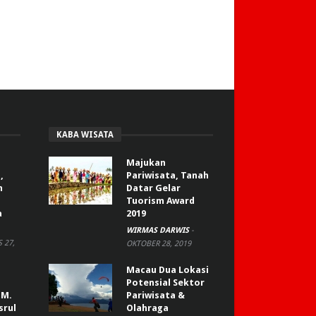
KABA WISATA
Majukan
,
Pariwisata, Tanah
n
Datar Gelar
Tuorism Award
a
2019
WIRMAS DARWIS
-
 27,
OKTOBER 28, 2019
Macau Dua Lokasi
Potensial Sektor
 M.
Pariwisata &
srul
Olahraga