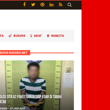
TA
BUDAYA
ADAT
WANITA
TAHUN BAKABA.NET
olisi Sita 82 Paket Ganja Siap Edar di Tanah
atar
DMIN
-
23 JAM AGO