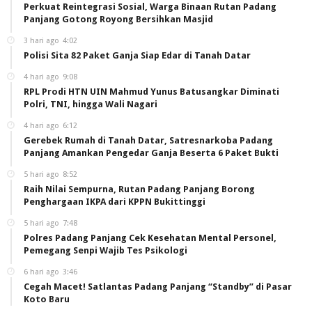
Perkuat Reintegrasi Sosial, Warga Binaan Rutan Padang
Panjang Gotong Royong Bersihkan Masjid
3 hari ago
4:02
Polisi Sita 82 Paket Ganja Siap Edar di Tanah Datar
4 hari ago
9:08
RPL Prodi HTN UIN Mahmud Yunus Batusangkar Diminati
Polri, TNI, hingga Wali Nagari
4 hari ago
6:12
Gerebek Rumah di Tanah Datar, Satresnarkoba Padang
Panjang Amankan Pengedar Ganja Beserta 6 Paket Bukti
5 hari ago
8:52
Raih Nilai Sempurna, Rutan Padang Panjang Borong
Penghargaan IKPA dari KPPN Bukittinggi
5 hari ago
7:48
Polres Padang Panjang Cek Kesehatan Mental Personel,
Pemegang Senpi Wajib Tes Psikologi
6 hari ago
3:46
Cegah Macet! Satlantas Padang Panjang “Standby” di Pasar
Koto Baru