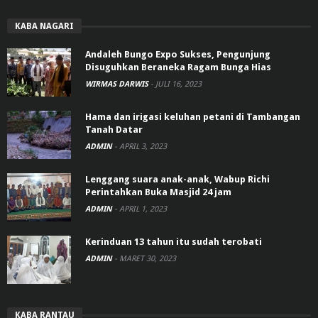
KABA NAGARI
Andaleh Bungo Expo Sukses, Pengunjung
Disuguhkan Beraneka Ragam Bunga Hias
WIRMAS DARWIS
-
JULI 16, 2023
Hama dan irigasi keluhan petani di Tambangan
Tanah Datar
ADMIN
-
APRIL 3, 2023
Lenggang suara anak-anak, Wabup Richi
Perintahkan Buka Masjid 24 jam
ADMIN
-
APRIL 1, 2023
Kerinduan 13 tahun itu sudah terobati
ADMIN
-
MARET 30, 2023
KABA RANTAU