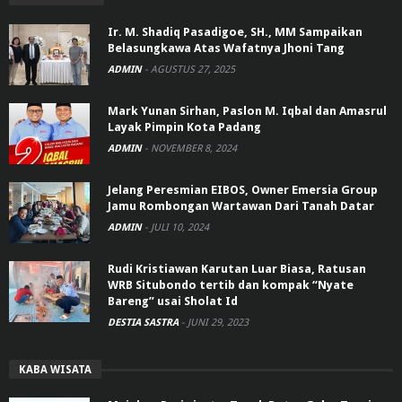
Ir. M. Shadiq Pasadigoe, SH., MM Sampaikan
Belasungkawa Atas Wafatnya Jhoni Tang
ADMIN
-
AGUSTUS 27, 2025
Mark Yunan Sirhan, Paslon M. Iqbal dan Amasrul
Layak Pimpin Kota Padang
ADMIN
-
NOVEMBER 8, 2024
Jelang Peresmian EIBOS, Owner Emersia Group
Jamu Rombongan Wartawan Dari Tanah Datar
ADMIN
-
JULI 10, 2024
Rudi Kristiawan Karutan Luar Biasa, Ratusan
WRB Situbondo tertib dan kompak “Nyate
Bareng” usai Sholat Id
DESTIA SASTRA
-
JUNI 29, 2023
KABA WISATA