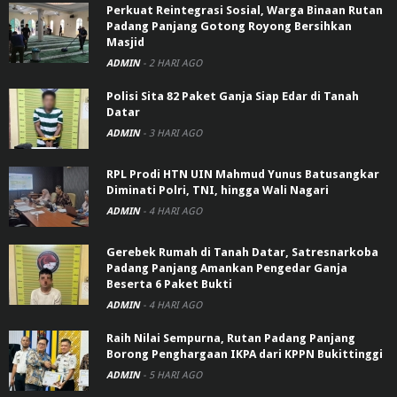
Perkuat Reintegrasi Sosial, Warga Binaan Rutan
Padang Panjang Gotong Royong Bersihkan
Masjid
ADMIN
-
2 HARI AGO
Polisi Sita 82 Paket Ganja Siap Edar di Tanah
Datar
ADMIN
-
3 HARI AGO
RPL Prodi HTN UIN Mahmud Yunus Batusangkar
Diminati Polri, TNI, hingga Wali Nagari
ADMIN
-
4 HARI AGO
Gerebek Rumah di Tanah Datar, Satresnarkoba
Padang Panjang Amankan Pengedar Ganja
Beserta 6 Paket Bukti
ADMIN
-
4 HARI AGO
Raih Nilai Sempurna, Rutan Padang Panjang
Borong Penghargaan IKPA dari KPPN Bukittinggi
ADMIN
-
5 HARI AGO