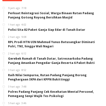
9 jam ago
7:18
Perkuat Reintegrasi Sosial, Warga Binaan Rutan Padang
Panjang Gotong Royong Bersihkan Masjid
1 hari ago
4:02
Polisi Sita 82 Paket Ganja Siap Edar di Tanah Datar
2 hari ago
9:08
RPL Prodi HTN UIN Mahmud Yunus Batusangkar Diminati
Polri, TNI, hingga Wali Nagari
2 hari ago
6:12
Gerebek Rumah di Tanah Datar, Satresnarkoba Padang
Panjang Amankan Pengedar Ganja Beserta 6 Paket Bukti
3 hari ago
8:52
Raih Nilai Sempurna, Rutan Padang Panjang Borong
Penghargaan IKPA dari KPPN Bukittinggi
3 hari ago
7:48
Polres Padang Panjang Cek Kesehatan Mental Personel,
Pemegang Senpi Wajib Tes Psikologi
5 hari ago
3:46