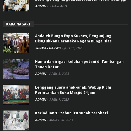
ADMIN
-
3 HARI AGO
KABA NAGARI
Andaleh Bungo Expo Sukses, Pengunjung
Disuguhkan Beraneka Ragam Bunga Hias
WIRMAS DARWIS
-
JULI 16, 2023
Hama dan irigasi keluhan petani di Tambangan
Tanah Datar
ADMIN
-
APRIL 3, 2023
Lenggang suara anak-anak, Wabup Richi
Perintahkan Buka Masjid 24 jam
ADMIN
-
APRIL 1, 2023
Kerinduan 13 tahun itu sudah terobati
ADMIN
-
MARET 30, 2023