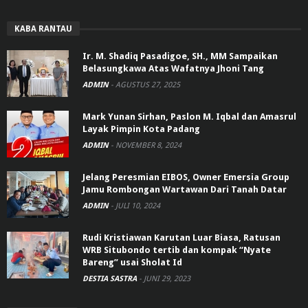
KABA RANTAU
Ir. M. Shadiq Pasadigoe, SH., MM Sampaikan
Belasungkawa Atas Wafatnya Jhoni Tang
ADMIN
-
AGUSTUS 27, 2025
Mark Yunan Sirhan, Paslon M. Iqbal dan Amasrul
Layak Pimpin Kota Padang
ADMIN
-
NOVEMBER 8, 2024
Jelang Peresmian EIBOS, Owner Emersia Group
Jamu Rombongan Wartawan Dari Tanah Datar
ADMIN
-
JULI 10, 2024
Rudi Kristiawan Karutan Luar Biasa, Ratusan
WRB Situbondo tertib dan kompak “Nyate
Bareng” usai Sholat Id
DESTIA SASTRA
-
JUNI 29, 2023