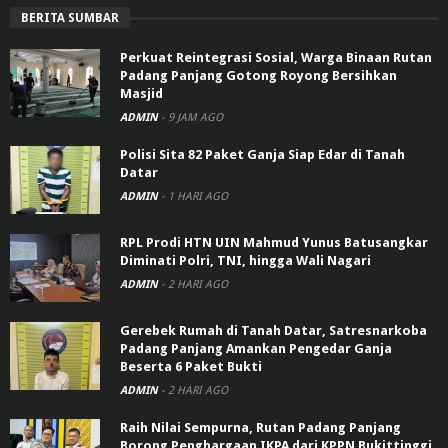
BERITA SUMBAR
Perkuat Reintegrasi Sosial, Warga Binaan Rutan
Padang Panjang Gotong Royong Bersihkan
Masjid
ADMIN
-
9 JAM AGO
Polisi Sita 82 Paket Ganja Siap Edar di Tanah
Datar
ADMIN
-
1 HARI AGO
RPL Prodi HTN UIN Mahmud Yunus Batusangkar
Diminati Polri, TNI, hingga Wali Nagari
ADMIN
-
2 HARI AGO
Gerebek Rumah di Tanah Datar, Satresnarkoba
Padang Panjang Amankan Pengedar Ganja
Beserta 6 Paket Bukti
ADMIN
-
2 HARI AGO
Raih Nilai Sempurna, Rutan Padang Panjang
Borong Penghargaan IKPA dari KPPN Bukittinggi