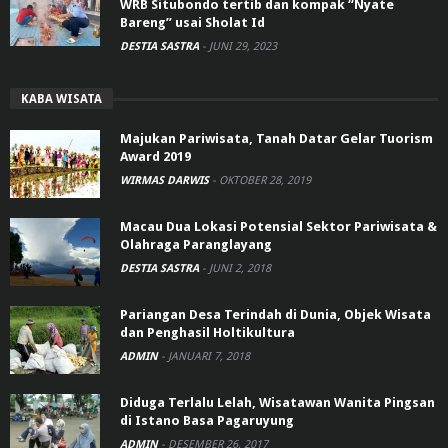
WRB Situbondo tertib dan kompak “Nyate
Bareng” usai Sholat Id
DESTIA SASTRA
-
JUNI 29, 2023
KABA WISATA
Majukan Pariwisata, Tanah Datar Gelar Tuorism
Award 2019
WIRMAS DARWIS
-
OKTOBER 28, 2019
Macau Dua Lokasi Potensial Sektor Pariwisata &
Olahraga Paranglayang
DESTIA SASTRA
-
JUNI 2, 2018
Pariangan Desa Terindah di Dunia, Objek Wisata
dan Penghasil Holtikultura
ADMIN
-
JANUARI 7, 2018
Diduga Terlalu Lelah, Wisatawan Wanita Pingsan
di Istano Basa Pagaruyung
ADMIN
-
DESEMBER 26, 2017