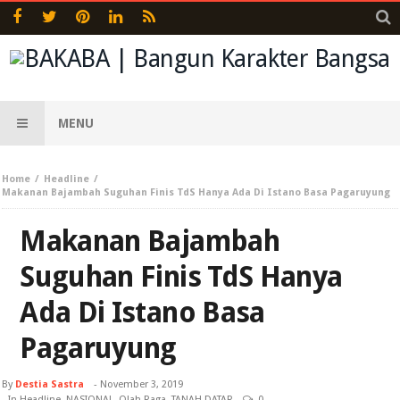
MENU
Home
Headline
Makanan Bajambah Suguhan Finis TdS Hanya Ada Di Istano Basa Pagaruyung
Makanan Bajambah
Suguhan Finis TdS Hanya
Ada Di Istano Basa
Pagaruyung
By
Destia Sastra
-
November 3, 2019
- In
Headline
,
NASIONAL
,
Olah Raga
,
TANAH DATAR
0