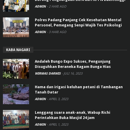
ADMIN
-
2 HARI AGO
Polres Padang Panjang Cek Kesehatan Mental
Personel, Pemegang Senpi Wajib Tes Psikologi
ADMIN
-
3 HARI AGO
KABA NAGARI
Andaleh Bungo Expo Sukses, Pengunjung
Disuguhkan Beraneka Ragam Bunga Hias
WIRMAS DARWIS
-
JULI 16, 2023
Hama dan irigasi keluhan petani di Tambangan
Tanah Datar
ADMIN
-
APRIL 3, 2023
Lenggang suara anak-anak, Wabup Richi
Perintahkan Buka Masjid 24 jam
ADMIN
-
APRIL 1, 2023