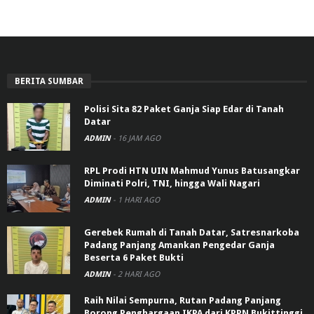
BERITA SUMBAR
Polisi Sita 82 Paket Ganja Siap Edar di Tanah
Datar
ADMIN
-
16 JAM AGO
RPL Prodi HTN UIN Mahmud Yunus Batusangkar
Diminati Polri, TNI, hingga Wali Nagari
ADMIN
-
1 HARI AGO
Gerebek Rumah di Tanah Datar, Satresnarkoba
Padang Panjang Amankan Pengedar Ganja
Beserta 6 Paket Bukti
ADMIN
-
2 HARI AGO
Raih Nilai Sempurna, Rutan Padang Panjang
Borong Penghargaan IKPA dari KPPN Bukittinggi