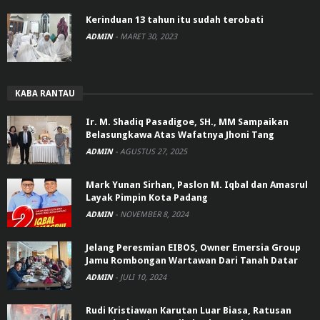
Kerinduan 13 tahun itu sudah terobati
ADMIN
-
MARET 30, 2023
KABA RANTAU
Ir. M. Shadiq Pasadigoe, SH., MM Sampaikan
Belasungkawa Atas Wafatnya Jhoni Tang
ADMIN
-
AGUSTUS 27, 2025
Mark Yunan Sirhan, Paslon M. Iqbal dan Amasrul
Layak Pimpin Kota Padang
ADMIN
-
NOVEMBER 8, 2024
Jelang Peresmian EIBOS, Owner Emersia Group
Jamu Rombongan Wartawan Dari Tanah Datar
ADMIN
-
JULI 10, 2024
Rudi Kristiawan Karutan Luar Biasa, Ratusan