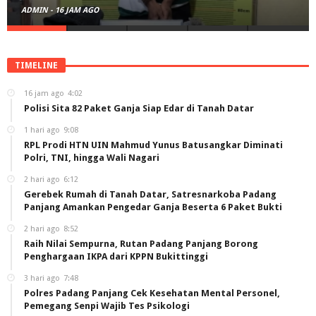
ADMIN
-
16 JAM AGO
TIMELINE
16 jam ago
4:02
Polisi Sita 82 Paket Ganja Siap Edar di Tanah Datar
1 hari ago
9:08
RPL Prodi HTN UIN Mahmud Yunus Batusangkar Diminati
Polri, TNI, hingga Wali Nagari
2 hari ago
6:12
Gerebek Rumah di Tanah Datar, Satresnarkoba Padang
Panjang Amankan Pengedar Ganja Beserta 6 Paket Bukti
2 hari ago
8:52
Raih Nilai Sempurna, Rutan Padang Panjang Borong
Penghargaan IKPA dari KPPN Bukittinggi
3 hari ago
7:48
Polres Padang Panjang Cek Kesehatan Mental Personel,
Pemegang Senpi Wajib Tes Psikologi