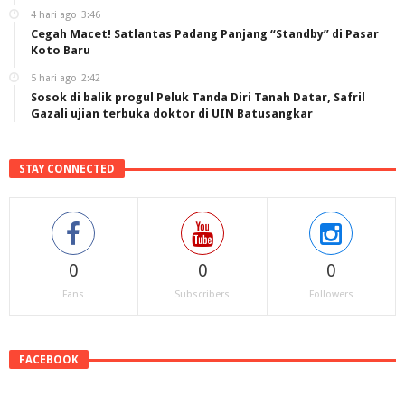
4 hari ago
3:46
Cegah Macet! Satlantas Padang Panjang “Standby” di Pasar
Koto Baru
5 hari ago
2:42
Sosok di balik progul Peluk Tanda Diri Tanah Datar, Safril
Gazali ujian terbuka doktor di UIN Batusangkar
STAY CONNECTED
0
0
0
Fans
Subscribers
Followers
FACEBOOK