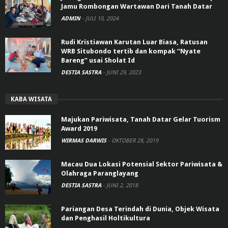
Jamu Rombongan Wartawan Dari Tanah Datar
ADMIN
-
JULI 10, 2024
Rudi Kristiawan Karutan Luar Biasa, Ratusan
WRB Situbondo tertib dan kompak “Nyate
Bareng” usai Sholat Id
DESTIA SASTRA
-
JUNI 29, 2023
KABA WISATA
Majukan Pariwisata, Tanah Datar Gelar Tuorism
Award 2019
WIRMAS DARWIS
-
OKTOBER 28, 2019
Macau Dua Lokasi Potensial Sektor Pariwisata &
Olahraga Paranglayang
DESTIA SASTRA
-
JUNI 2, 2018
Pariangan Desa Terindah di Dunia, Objek Wisata
dan Penghasil Holtikultura