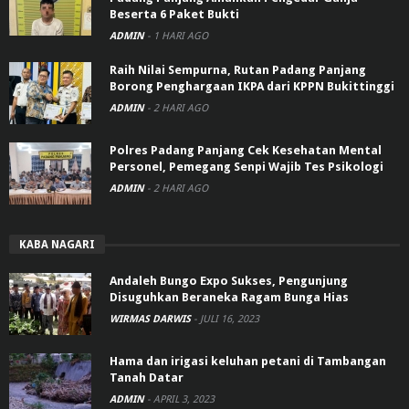
Beserta 6 Paket Bukti
ADMIN
-
1 HARI AGO
Raih Nilai Sempurna, Rutan Padang Panjang
Borong Penghargaan IKPA dari KPPN Bukittinggi
ADMIN
-
2 HARI AGO
Polres Padang Panjang Cek Kesehatan Mental
Personel, Pemegang Senpi Wajib Tes Psikologi
ADMIN
-
2 HARI AGO
KABA NAGARI
Andaleh Bungo Expo Sukses, Pengunjung
Disuguhkan Beraneka Ragam Bunga Hias
WIRMAS DARWIS
-
JULI 16, 2023
Hama dan irigasi keluhan petani di Tambangan
Tanah Datar
ADMIN
-
APRIL 3, 2023