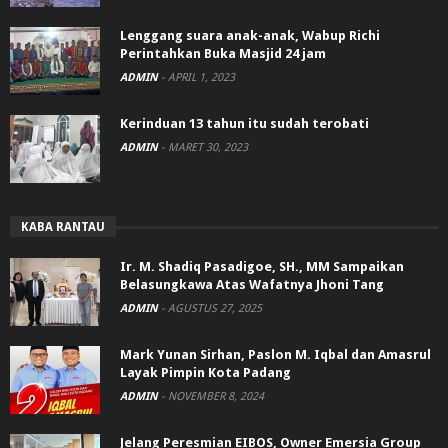
Lenggang suara anak-anak, Wabup Richi
Perintahkan Buka Masjid 24 jam
ADMIN
-
APRIL 1, 2023
Kerinduan 13 tahun itu sudah terobati
ADMIN
-
MARET 30, 2023
KABA RANTAU
Ir. M. Shadiq Pasadigoe, SH., MM Sampaikan
Belasungkawa Atas Wafatnya Jhoni Tang
ADMIN
-
AGUSTUS 27, 2025
Mark Yunan Sirhan, Paslon M. Iqbal dan Amasrul
Layak Pimpin Kota Padang
ADMIN
-
NOVEMBER 8, 2024
Jelang Peresmian EIBOS, Owner Emersia Group