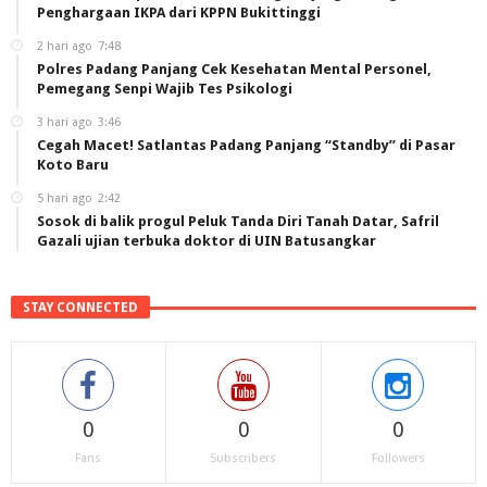
Penghargaan IKPA dari KPPN Bukittinggi
2 hari ago
7:48
Polres Padang Panjang Cek Kesehatan Mental Personel,
Pemegang Senpi Wajib Tes Psikologi
3 hari ago
3:46
Cegah Macet! Satlantas Padang Panjang “Standby” di Pasar
Koto Baru
5 hari ago
2:42
Sosok di balik progul Peluk Tanda Diri Tanah Datar, Safril
Gazali ujian terbuka doktor di UIN Batusangkar
STAY CONNECTED
0
0
0
Fans
Subscribers
Followers