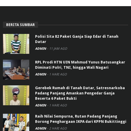
BERITA SUMBAR
Polisi Sita 82 Paket Ganja Siap Edar di Tanah
Datar
ADMIN
-
11 JAM AGO
RPL Prodi HTN UIN Mahmud Yunus Batusangkar
Diminati Polri, TNI, hingga Wali Nagari
ADMIN
-
1 HARI AGO
Gerebek Rumah di Tanah Datar, Satresnarkoba
Padang Panjang Amankan Pengedar Ganja
Beserta 6 Paket Bukti
ADMIN
-
1 HARI AGO
Raih Nilai Sempurna, Rutan Padang Panjang
Borong Penghargaan IKPA dari KPPN Bukittinggi
ADMIN
-
2 HARI AGO