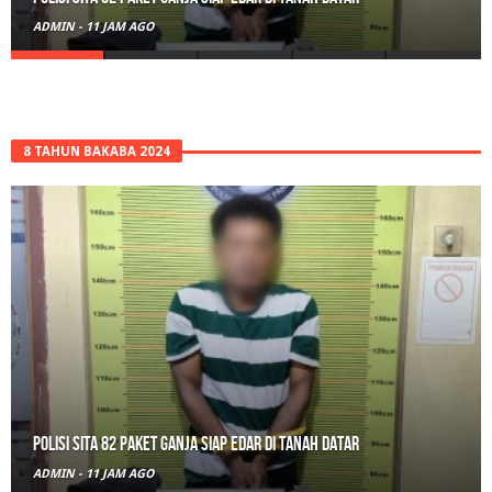
ADMIN
-
1 HARI AGO
8 TAHUN BAKABA 2024
RPL Prodi HTN UIN Mahmud Yunus Batusangkar Diminati Polri, TNI,
hingga Wali Nagari
ADMIN
-
1 HARI AGO