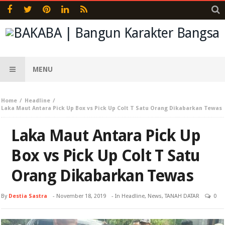
MENU
Home
Headline
Laka Maut Antara Pick Up Box vs Pick Up Colt T Satu Orang Dikabarkan Tewas
Laka Maut Antara Pick Up
Box vs Pick Up Colt T Satu
Orang Dikabarkan Tewas
By
Destia Sastra
-
November 18, 2019
- In
Headline
,
News
,
TANAH DATAR
0