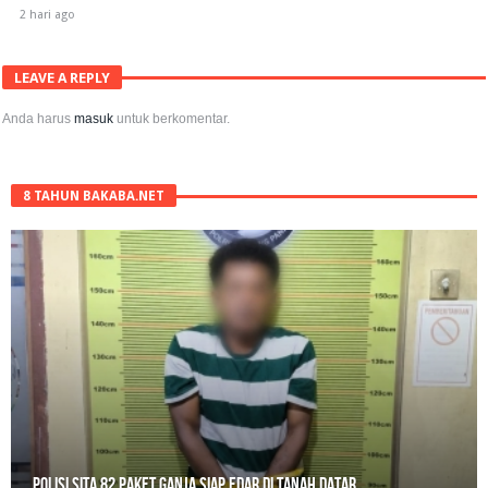
2 hari ago
LEAVE A REPLY
Anda harus
masuk
untuk berkomentar.
8 TAHUN BAKABA.NET
RPL Prodi HTN UIN Mahmud Yunus Batusangkar Diminati Polri, TNI,
hingga Wali Nagari