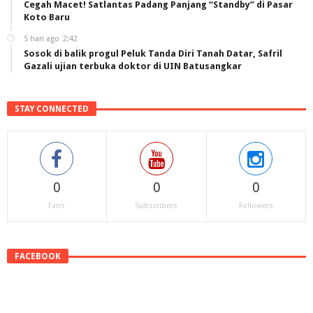
Cegah Macet! Satlantas Padang Panjang “Standby” di Pasar
Koto Baru
5 hari ago
2:42
Sosok di balik progul Peluk Tanda Diri Tanah Datar, Safril
Gazali ujian terbuka doktor di UIN Batusangkar
STAY CONNECTED
0
0
0
Fans
Subscribers
Followers
FACEBOOK