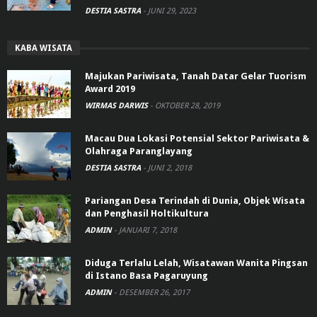
DESTIA SASTRA
-
JUNI 29, 2023
KABA WISATA
Majukan Pariwisata, Tanah Datar Gelar Tuorism
Award 2019
WIRMAS DARWIS
-
OKTOBER 28, 2019
Macau Dua Lokasi Potensial Sektor Pariwisata &
Olahraga Paranglayang
DESTIA SASTRA
-
JUNI 2, 2018
Pariangan Desa Terindah di Dunia, Objek Wisata
dan Penghasil Holtikultura
ADMIN
-
JANUARI 7, 2018
Diduga Terlalu Lelah, Wisatawan Wanita Pingsan
di Istano Basa Pagaruyung
ADMIN
-
DESEMBER 26, 2017