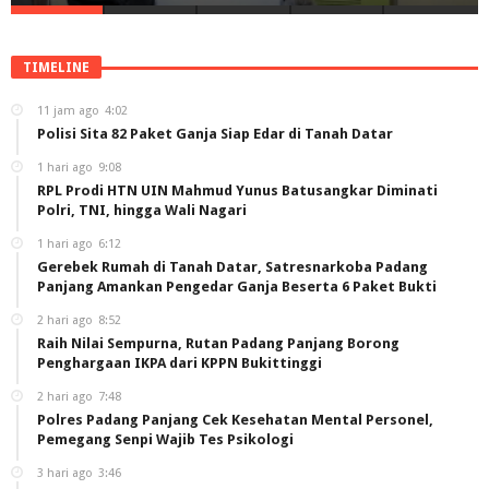
TIMELINE
11 jam ago
4:02
Polisi Sita 82 Paket Ganja Siap Edar di Tanah Datar
1 hari ago
9:08
RPL Prodi HTN UIN Mahmud Yunus Batusangkar Diminati
Polri, TNI, hingga Wali Nagari
1 hari ago
6:12
Gerebek Rumah di Tanah Datar, Satresnarkoba Padang
Panjang Amankan Pengedar Ganja Beserta 6 Paket Bukti
2 hari ago
8:52
Raih Nilai Sempurna, Rutan Padang Panjang Borong
Penghargaan IKPA dari KPPN Bukittinggi
2 hari ago
7:48
Polres Padang Panjang Cek Kesehatan Mental Personel,
Pemegang Senpi Wajib Tes Psikologi
3 hari ago
3:46