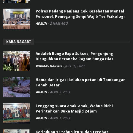
Polres Padang Panjang Cek Kesehatan Mental
Personel, Pemegang Senpi Wajib Tes Psikologi
ADMIN
-
2 HARI AGO
KABA NAGARI
Andaleh Bungo Expo Sukses, Pengunjung
Disuguhkan Beraneka Ragam Bunga Hias
WIRMAS DARWIS
-
JULI 16, 2023
Hama dan irigasi keluhan petani di Tambangan
Tanah Datar
ADMIN
-
APRIL 3, 2023
Lenggang suara anak-anak, Wabup Richi
Perintahkan Buka Masjid 24 jam
ADMIN
-
APRIL 1, 2023
Kerinduan 13 tahun itu sudah terobati