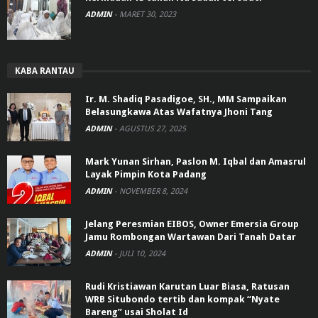
ADMIN
-
MARET 30, 2023
KABA RANTAU
Ir. M. Shadiq Pasadigoe, SH., MM Sampaikan
Belasungkawa Atas Wafatnya Jhoni Tang
ADMIN
-
AGUSTUS 27, 2025
Mark Yunan Sirhan, Paslon M. Iqbal dan Amasrul
Layak Pimpin Kota Padang
ADMIN
-
NOVEMBER 8, 2024
Jelang Peresmian EIBOS, Owner Emersia Group
Jamu Rombongan Wartawan Dari Tanah Datar
ADMIN
-
JULI 10, 2024
Rudi Kristiawan Karutan Luar Biasa, Ratusan
WRB Situbondo tertib dan kompak “Nyate
Bareng” usai Sholat Id