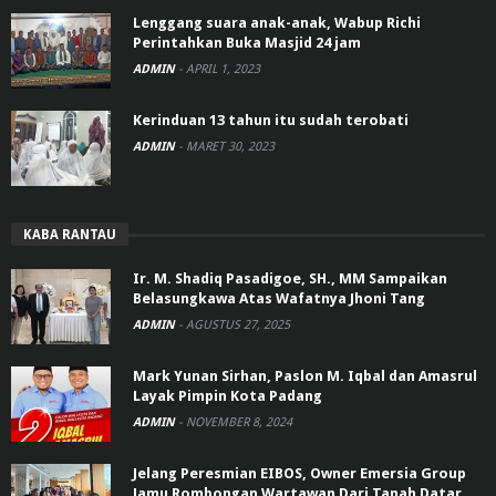
Lenggang suara anak-anak, Wabup Richi
Perintahkan Buka Masjid 24 jam
ADMIN
-
APRIL 1, 2023
Kerinduan 13 tahun itu sudah terobati
ADMIN
-
MARET 30, 2023
KABA RANTAU
Ir. M. Shadiq Pasadigoe, SH., MM Sampaikan
Belasungkawa Atas Wafatnya Jhoni Tang
ADMIN
-
AGUSTUS 27, 2025
Mark Yunan Sirhan, Paslon M. Iqbal dan Amasrul
Layak Pimpin Kota Padang
ADMIN
-
NOVEMBER 8, 2024
Jelang Peresmian EIBOS, Owner Emersia Group
Jamu Rombongan Wartawan Dari Tanah Datar