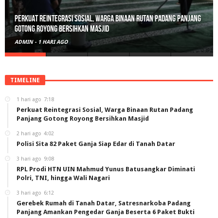
Perkuat Reintegrasi Sosial, Warga Binaan Rutan Padang Panjang
Gotong Royong Bersihkan Masjid
ADMIN
-
1 HARI AGO
TIMELINE
1 hari ago
7:18
Perkuat Reintegrasi Sosial, Warga Binaan Rutan Padang
Panjang Gotong Royong Bersihkan Masjid
2 hari ago
4:02
Polisi Sita 82 Paket Ganja Siap Edar di Tanah Datar
3 hari ago
9:08
RPL Prodi HTN UIN Mahmud Yunus Batusangkar Diminati
Polri, TNI, hingga Wali Nagari
3 hari ago
6:12
Gerebek Rumah di Tanah Datar, Satresnarkoba Padang
Panjang Amankan Pengedar Ganja Beserta 6 Paket Bukti