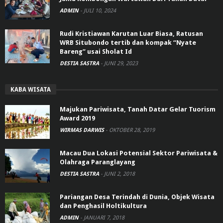
ADMIN
-
JULI 10, 2024
Rudi Kristiawan Karutan Luar Biasa, Ratusan
WRB Situbondo tertib dan kompak “Nyate
Bareng” usai Sholat Id
DESTIA SASTRA
-
JUNI 29, 2023
KABA WISATA
Majukan Pariwisata, Tanah Datar Gelar Tuorism
Award 2019
WIRMAS DARWIS
-
OKTOBER 28, 2019
Macau Dua Lokasi Potensial Sektor Pariwisata &
Olahraga Paranglayang
DESTIA SASTRA
-
JUNI 2, 2018
Pariangan Desa Terindah di Dunia, Objek Wisata
dan Penghasil Holtikultura
ADMIN
-
JANUARI 7, 2018