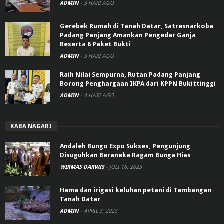
ADMIN
-
3 HARI AGO
Gerebek Rumah di Tanah Datar, Satresnarkoba
Padang Panjang Amankan Pengedar Ganja
Beserta 6 Paket Bukti
ADMIN
-
3 HARI AGO
Raih Nilai Sempurna, Rutan Padang Panjang
Borong Penghargaan IKPA dari KPPN Bukittinggi
ADMIN
-
4 HARI AGO
KABA NAGARI
Andaleh Bungo Expo Sukses, Pengunjung
Disuguhkan Beraneka Ragam Bunga Hias
WIRMAS DARWIS
-
JULI 16, 2023
Hama dan irigasi keluhan petani di Tambangan
Tanah Datar
ADMIN
-
APRIL 3, 2023