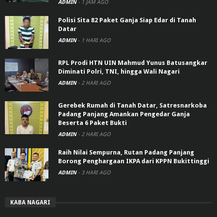
ADMIN
-
1 JAM AGO
Polisi Sita 82 Paket Ganja Siap Edar di Tanah
Datar
ADMIN
-
1 HARI AGO
RPL Prodi HTN UIN Mahmud Yunus Batusangkar
Diminati Polri, TNI, hingga Wali Nagari
ADMIN
-
2 HARI AGO
Gerebek Rumah di Tanah Datar, Satresnarkoba
Padang Panjang Amankan Pengedar Ganja
Beserta 6 Paket Bukti
ADMIN
-
2 HARI AGO
Raih Nilai Sempurna, Rutan Padang Panjang
Borong Penghargaan IKPA dari KPPN Bukittinggi
ADMIN
-
3 HARI AGO
KABA NAGARI