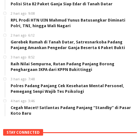
Polisi Sita 82 Paket Ganja Siap Edar di Tanah Datar
2 hari ago
9:08
RPL Prodi HTN UIN Mahmud Yunus Batusangkar Diminati
Polri, TNI, hingga Wali Nagari
2 hari ago
6:12
Gerebek Rumah di Tanah Datar, Satresnarkoba Padang
Panjang Amankan Pengedar Ganja Beserta 6 Paket Bukti
3 hari ago
8:52
Raih Nilai Sempurna, Rutan Padang Panjang Borong
Penghargaan IKPA dari KPPN Bukittinggi
3 hari ago
7:48
Polres Padang Panjang Cek Kesehatan Mental Personel,
Pemegang Senpi Wajib Tes Psikologi
4 hari ago
3:46
Cegah Macet! Satlantas Padang Panjang “Standby” di Pasar
Koto Baru
STAY CONNECTED