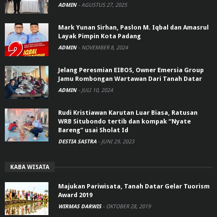
ADMIN
-
AGUSTUS 27, 2025
Mark Yunan Sirhan, Paslon M. Iqbal dan Amasrul
Layak Pimpin Kota Padang
ADMIN
-
NOVEMBER 8, 2024
Jelang Peresmian EIBOS, Owner Emersia Group
Jamu Rombongan Wartawan Dari Tanah Datar
ADMIN
-
JULI 10, 2024
Rudi Kristiawan Karutan Luar Biasa, Ratusan
WRB Situbondo tertib dan kompak “Nyate
Bareng” usai Sholat Id
DESTIA SASTRA
-
JUNI 29, 2023
KABA WISATA
Majukan Pariwisata, Tanah Datar Gelar Tuorism
Award 2019
WIRMAS DARWIS
-
OKTOBER 28, 2019