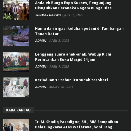
Andaleh Bungo Expo Sukses, Pengunjung
Disuguhkan Beraneka Ragam Bunga Hias
WIRMAS DARWIS
-
JULI 16, 2023
Hama dan irigasi keluhan petani di Tambangan
Tanah Datar
ADMIN
-
APRIL 3, 2023
Lenggang suara anak-anak, Wabup Richi
Perintahkan Buka Masjid 24 jam
ADMIN
-
APRIL 1, 2023
Kerinduan 13 tahun itu sudah terobati
ADMIN
-
MARET 30, 2023
KABA RANTAU
Ir. M. Shadiq Pasadigoe, SH., MM Sampaikan
Belasungkawa Atas Wafatnya Jhoni Tang