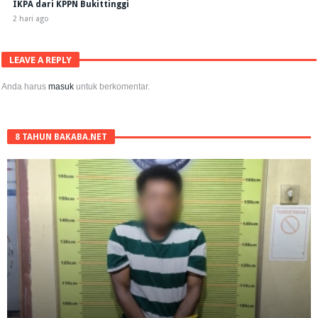
IKPA dari KPPN Bukittinggi
2 hari ago
LEAVE A REPLY
Anda harus
masuk
untuk berkomentar.
8 TAHUN BAKABA.NET
RPL Prodi HTN UIN Mahmud Yunus Batusangkar Diminati Polri, TNI,