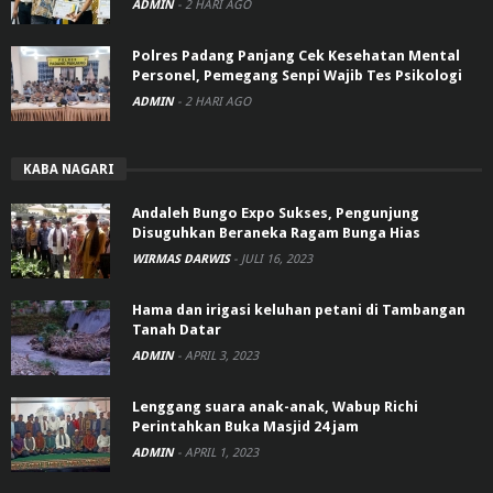
ADMIN
-
2 HARI AGO
Polres Padang Panjang Cek Kesehatan Mental
Personel, Pemegang Senpi Wajib Tes Psikologi
ADMIN
-
2 HARI AGO
KABA NAGARI
Andaleh Bungo Expo Sukses, Pengunjung
Disuguhkan Beraneka Ragam Bunga Hias
WIRMAS DARWIS
-
JULI 16, 2023
Hama dan irigasi keluhan petani di Tambangan
Tanah Datar
ADMIN
-
APRIL 3, 2023
Lenggang suara anak-anak, Wabup Richi
Perintahkan Buka Masjid 24 jam
ADMIN
-
APRIL 1, 2023