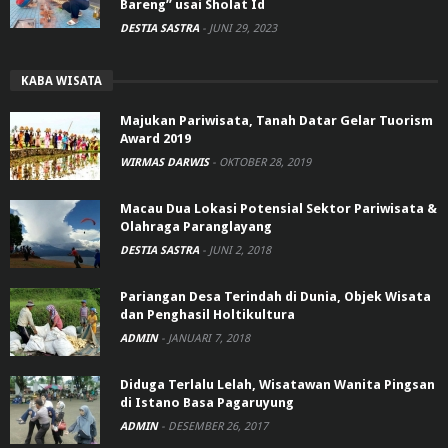
Bareng” usai Sholat Id
DESTIA SASTRA
-
JUNI 29, 2023
KABA WISATA
Majukan Pariwisata, Tanah Datar Gelar Tuorism
Award 2019
WIRMAS DARWIS
-
OKTOBER 28, 2019
Macau Dua Lokasi Potensial Sektor Pariwisata &
Olahraga Paranglayang
DESTIA SASTRA
-
JUNI 2, 2018
Pariangan Desa Terindah di Dunia, Objek Wisata
dan Penghasil Holtikultura
ADMIN
-
JANUARI 7, 2018
Diduga Terlalu Lelah, Wisatawan Wanita Pingsan
di Istano Basa Pagaruyung
ADMIN
-
DESEMBER 26, 2017