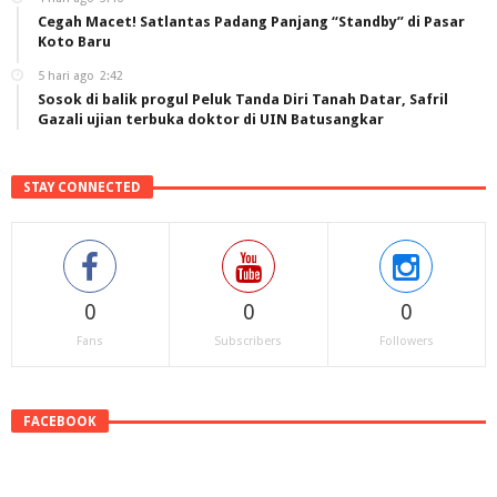
Cegah Macet! Satlantas Padang Panjang “Standby” di Pasar
Koto Baru
5 hari ago
2:42
Sosok di balik progul Peluk Tanda Diri Tanah Datar, Safril
Gazali ujian terbuka doktor di UIN Batusangkar
STAY CONNECTED
0
0
0
Fans
Subscribers
Followers
FACEBOOK