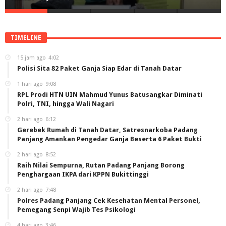
TIMELINE
15 jam ago
4:02
Polisi Sita 82 Paket Ganja Siap Edar di Tanah Datar
1 hari ago
9:08
RPL Prodi HTN UIN Mahmud Yunus Batusangkar Diminati
Polri, TNI, hingga Wali Nagari
2 hari ago
6:12
Gerebek Rumah di Tanah Datar, Satresnarkoba Padang
Panjang Amankan Pengedar Ganja Beserta 6 Paket Bukti
2 hari ago
8:52
Raih Nilai Sempurna, Rutan Padang Panjang Borong
Penghargaan IKPA dari KPPN Bukittinggi
2 hari ago
7:48
Polres Padang Panjang Cek Kesehatan Mental Personel,
Pemegang Senpi Wajib Tes Psikologi
4 hari ago
3:46