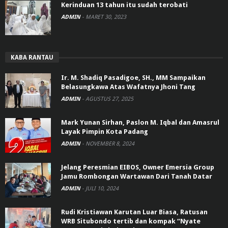
Kerinduan 13 tahun itu sudah terobati
ADMIN
-
MARET 30, 2023
KABA RANTAU
Ir. M. Shadiq Pasadigoe, SH., MM Sampaikan
Belasungkawa Atas Wafatnya Jhoni Tang
ADMIN
-
AGUSTUS 27, 2025
Mark Yunan Sirhan, Paslon M. Iqbal dan Amasrul
Layak Pimpin Kota Padang
ADMIN
-
NOVEMBER 8, 2024
Jelang Peresmian EIBOS, Owner Emersia Group
Jamu Rombongan Wartawan Dari Tanah Datar
ADMIN
-
JULI 10, 2024
Rudi Kristiawan Karutan Luar Biasa, Ratusan
WRB Situbondo tertib dan kompak “Nyate