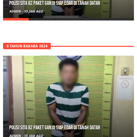
hingga Wali Nagari
ADMIN
-
1 HARI AGO
8 TAHUN BAKABA 2024
RPL Prodi HTN UIN Mahmud Yunus Batusangkar Diminati Polri, TNI,
hingga Wali Nagari
ADMIN
-
1 HARI AGO