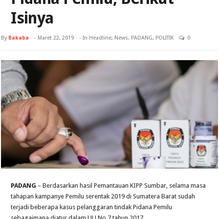
Isinya
By
Bakaba
-
Maret 22, 2019
- In
Headline
,
News
,
PADANG
,
POLITIK
0
PADANG
– Berdasarkan hasil Pemantauan KIPP Sumbar, selama masa
tahapan kampanye Pemilu serentak 2019 di Sumatera Barat sudah
terjadi beberapa kasus pelanggaran tindak Pidana Pemilu
sebagaimana diatur dalam UU No 7 tahun 2017.