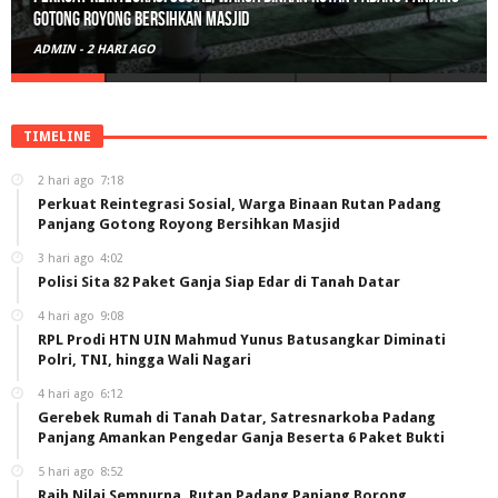
Polisi Sita 82 Paket Ganja Siap Edar di Tanah Datar
ADMIN
-
3 HARI AGO
TIMELINE
2 hari ago
7:18
Perkuat Reintegrasi Sosial, Warga Binaan Rutan Padang
Panjang Gotong Royong Bersihkan Masjid
3 hari ago
4:02
Polisi Sita 82 Paket Ganja Siap Edar di Tanah Datar
4 hari ago
9:08
RPL Prodi HTN UIN Mahmud Yunus Batusangkar Diminati
Polri, TNI, hingga Wali Nagari
4 hari ago
6:12
Gerebek Rumah di Tanah Datar, Satresnarkoba Padang
Panjang Amankan Pengedar Ganja Beserta 6 Paket Bukti
5 hari ago
8:52
Raih Nilai Sempurna, Rutan Padang Panjang Borong