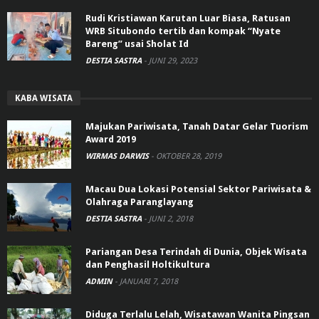
Rudi Kristiawan Karutan Luar Biasa, Ratusan
WRB Situbondo tertib dan kompak “Nyate
Bareng” usai Sholat Id
DESTIA SASTRA
-
JUNI 29, 2023
KABA WISATA
Majukan Pariwisata, Tanah Datar Gelar Tuorism
Award 2019
WIRMAS DARWIS
-
OKTOBER 28, 2019
Macau Dua Lokasi Potensial Sektor Pariwisata &
Olahraga Paranglayang
DESTIA SASTRA
-
JUNI 2, 2018
Pariangan Desa Terindah di Dunia, Objek Wisata
dan Penghasil Holtikultura
ADMIN
-
JANUARI 7, 2018
Diduga Terlalu Lelah, Wisatawan Wanita Pingsan