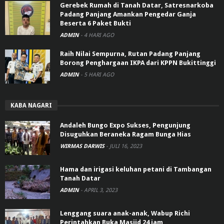
Gerebek Rumah di Tanah Datar, Satresnarkoba
Padang Panjang Amankan Pengedar Ganja
Beserta 6 Paket Bukti
ADMIN
-
4 HARI AGO
Raih Nilai Sempurna, Rutan Padang Panjang
Borong Penghargaan IKPA dari KPPN Bukittinggi
ADMIN
-
5 HARI AGO
KABA NAGARI
Andaleh Bungo Expo Sukses, Pengunjung
Disuguhkan Beraneka Ragam Bunga Hias
WIRMAS DARWIS
-
JULI 16, 2023
Hama dan irigasi keluhan petani di Tambangan
Tanah Datar
ADMIN
-
APRIL 3, 2023
Lenggang suara anak-anak, Wabup Richi
Perintahkan Buka Masjid 24 jam