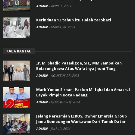
ADMIN
-
APRIL 1, 2023
Kerinduan 13 tahun itu sudah terobati
ADMIN
-
MARET 30, 2023
KABA RANTAU
Ir. M. Shadiq Pasadigoe, SH., MM Sampaikan
Belasungkawa Atas Wafatnya Jhoni Tang
ADMIN
-
AGUSTUS 27, 2025
Mark Yunan Sirhan, Paslon M. Iqbal dan Amasrul
Layak Pimpin Kota Padang
ADMIN
-
NOVEMBER 8, 2024
Jelang Peresmian EIBOS, Owner Emersia Group
Jamu Rombongan Wartawan Dari Tanah Datar
ADMIN
-
JULI 10, 2024