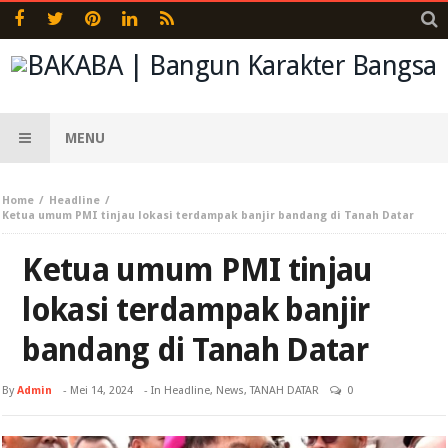
MENU
Home
Headline
Ketua umum PMI tinjau lokasi terdampak banjir bandang di Tanah Datar
Ketua umum PMI tinjau
lokasi terdampak banjir
bandang di Tanah Datar
By
Admin
-
Mei 14, 2024
- In
Headline
,
News
,
TANAH DATAR
0