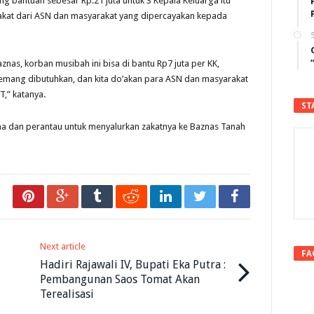
g bantuan sebesar Rp.21 juta untuk 3 Kepala Keluarga itu
kat dari ASN dan masyarakat yang dipercayakan kepada
5
aznas, korban musibah ini bisa di bantu Rp7 juta per KK,
emang dibutuhkan, dan kita do’akan para ASN dan masyarakat
T,” katanya.
ST
ha dan perantau untuk menyalurkan zakatnya ke Baznas Tanah
Next article
FA
Hadiri Rajawali IV, Bupati Eka Putra :
Pembangunan Saos Tomat Akan
Terealisasi