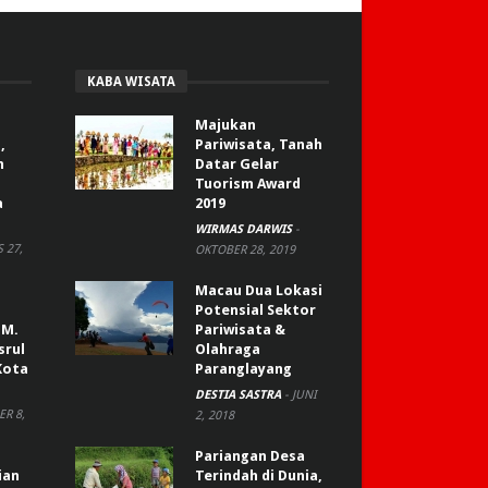
KABA WISATA
Majukan
,
Pariwisata, Tanah
n
Datar Gelar
Tuorism Award
a
2019
WIRMAS DARWIS
-
 27,
OKTOBER 28, 2019
Macau Dua Lokasi
Potensial Sektor
 M.
Pariwisata &
srul
Olahraga
Kota
Paranglayang
DESTIA SASTRA
-
JUNI
R 8,
2, 2018
Pariangan Desa
ian
Terindah di Dunia,