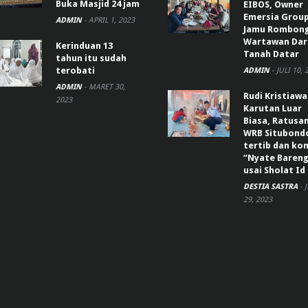
Buka Masjid 24 jam
EIBOS, Owner
Emersia Grou
ADMIN
-
APRIL 1, 2023
Jamu Rombon
Wartawan Dar
Kerinduan 13
Tanah Datar
tahun itu sudah
terobati
ADMIN
-
JULI 10, 
ADMIN
-
MARET 30,
Rudi Kristiaw
2023
Karutan Luar
Biasa, Ratusa
WRB Situbond
tertib dan k
“Nyate Bareng
usai Sholat Id
DESTIA SASTRA
-
29, 2023