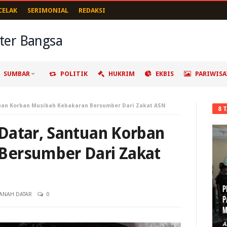
CELAK
SERIMONIAL
REDAKSI
SUMBAR
POLITIK
HUKRIM
EKBIS
PARIWISA
uan Korban Musibah Kebakaran Bersumber Dari Zakat ASN
8 
Datar, Santuan Korban
Bersumber Dari Zakat
P
TANAH DATAR
0
P
M
A