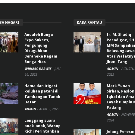
BA NAGARI
KABA RANTAU
Andaleh Bungo
Ir. M. Shadiq
Expo Sukses,
Pasadigoe, SH.
Pengunjung
MM Sampaika
Disuguhkan
Belasungkawa
Beraneka Ragam
Atas Wafatny
Bunga Hias
Jhoni Tang
WIRMAS DARWIS
-
JULI
ADMIN
-
AGUSTUS
16, 2023
2025
Hama dan irigasi
Mark Yunan
keluhan petani di
Sirhan, Paslon
Tambangan Tanah
Iqbal dan Ama
Datar
Layak Pimpin 
Padang
ADMIN
-
APRIL 3, 2023
ADMIN
-
NOVEMBE
Lenggang suara
2024
anak-anak, Wabup
Richi Perintahkan
Jelang Peresm