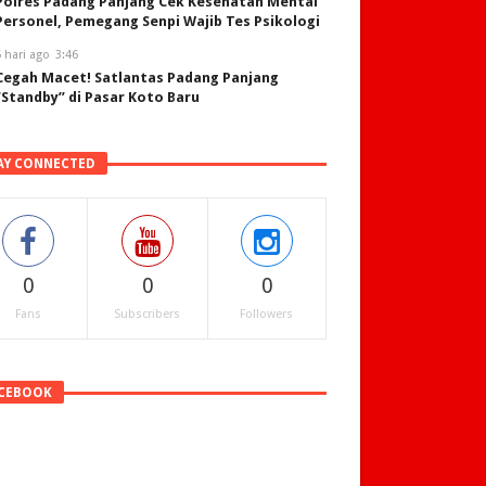
Polres Padang Panjang Cek Kesehatan Mental
Personel, Pemegang Senpi Wajib Tes Psikologi
 hari ago
3:46
Cegah Macet! Satlantas Padang Panjang
“Standby” di Pasar Koto Baru
AY CONNECTED
0
0
0
Fans
Subscribers
Followers
CEBOOK