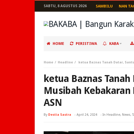
SABTU, 8 AGUSTUS 2026
SAMBILU
NAN TA
HOME
PERISTIWA
KABA
Home
Headline
ketua Baznas Tanah Datar, Sant
ketua Baznas Tanah 
Musibah Kebakaran 
ASN
By
Destia Sastra
-
April 24, 2024
- In
Headline
,
News
,