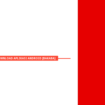
WNLOAD APLIKASI ANDROID [BAKABA]