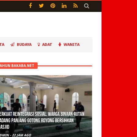
TA
BUDAYA
ADAT
WANITA
TAHUN BAKABA.NET
erkuat Reintegrasi Sosial, Warga Binaan Rutan
adang Panjang Gotong Royong Bersihkan
asjid
DMIN
-
22 JAM AGO