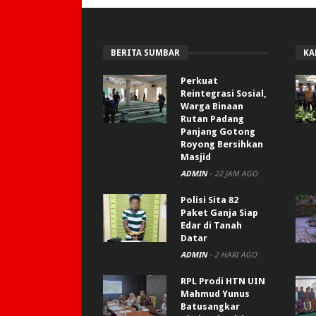
BERITA SUMBAR
KA
Perkuat
Reintegrasi Sosial,
Warga Binaan
Rutan Padang
Panjang Gotong
Royong Bersihkan
Masjid
ADMIN
-
22 JAM AGO
Polisi Sita 82
Paket Ganja Siap
Edar di Tanah
Datar
ADMIN
-
2 HARI AGO
RPL Prodi HTN UIN
Mahmud Yunus
Batusangkar