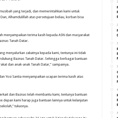
 musibah yang terjadi, dan memerintahkan kami untuk
Dan, Alhamdulillah atas persetujuan beliau, korban bisa
2
yah menyampaikan terima kasih kepada ASN dan masyarakat
aznas Tanah Datar.
3
ng menyalurkan zakatnya kepada kami, tentunya ini tidak
endukung Baznas Tanah Datar. Sehingga berbagai bantuan
rakat dan anak-anak Tanah Datar,” sampainya.
3
 dan Yosi Santia menyampaikan ucapan terima kasih atas
4
terkait dan Baznas telah membantu kami, tentunya bantuan
e depan kami harap juga bantuan lainnya untuk kelanjutan
sekolah,” tukasnya.
4