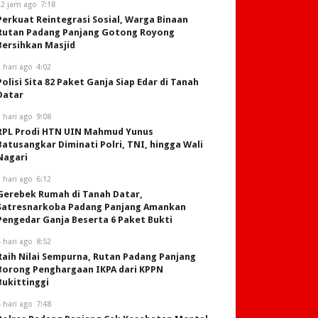
22 jam ago
7:18
Perkuat Reintegrasi Sosial, Warga Binaan
Rutan Padang Panjang Gotong Royong
Bersihkan Masjid
 hari ago
4:02
Polisi Sita 82 Paket Ganja Siap Edar di Tanah
Datar
 hari ago
9:08
RPL Prodi HTN UIN Mahmud Yunus
Batusangkar Diminati Polri, TNI, hingga Wali
Nagari
 hari ago
6:12
Gerebek Rumah di Tanah Datar,
Satresnarkoba Padang Panjang Amankan
Pengedar Ganja Beserta 6 Paket Bukti
 hari ago
8:52
Raih Nilai Sempurna, Rutan Padang Panjang
Borong Penghargaan IKPA dari KPPN
Bukittinggi
 hari ago
7:48