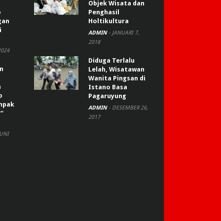
Objek Wisata dan
p
Penghasil
gan
Holtikultura
i
ADMIN
-
JANUARI 7,
2018
2024
Diduga Terlalu
an
Lelah, Wisatawan
Wanita Pingsan di
n
Istano Basa
o
Pagaruyung
ompak
ADMIN
-
DESEMBER 26,
”
2017
JUNI