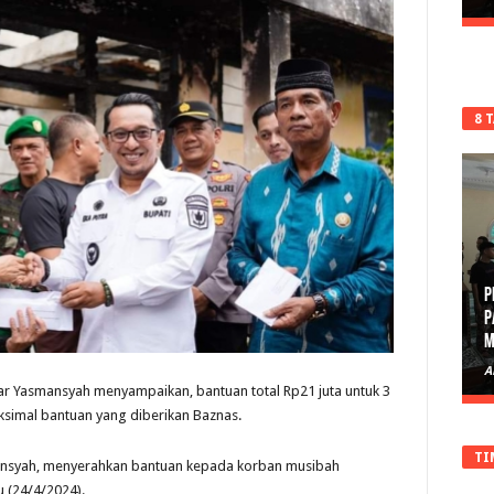
8 
P
P
M
A
ar Yasmansyah menyampaikan, bantuan total Rp21 juta untuk 3
imal bantuan yang diberikan Baznas.
TI
mansyah, menyerahkan bantuan kepada korban musibah
u (24/4/2024).