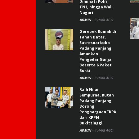
Diminati Polri,
TNI, hingga Wali
Nagari
ADMIN
-
3 HARI AGO
Gerebek Rumah di
Tanah Datar,
Satresnarkoba
Padang Panjang
Amankan
Pengedar Ganja
Beserta 6 Paket
Bukti
ADMIN
-
3 HARI AGO
Raih Nilai
Sempurna, Rutan
Padang Panjang
Borong
Penghargaan IKPA
dari KPPN
Bukittinggi
ADMIN
-
4 HARI AGO