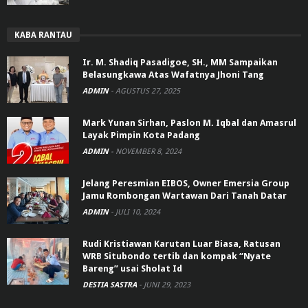
KABA RANTAU
Ir. M. Shadiq Pasadigoe, SH., MM Sampaikan
Belasungkawa Atas Wafatnya Jhoni Tang
ADMIN
-
AGUSTUS 27, 2025
Mark Yunan Sirhan, Paslon M. Iqbal dan Amasrul
Layak Pimpin Kota Padang
ADMIN
-
NOVEMBER 8, 2024
Jelang Peresmian EIBOS, Owner Emersia Group
Jamu Rombongan Wartawan Dari Tanah Datar
ADMIN
-
JULI 10, 2024
Rudi Kristiawan Karutan Luar Biasa, Ratusan
WRB Situbondo tertib dan kompak “Nyate
Bareng” usai Sholat Id
DESTIA SASTRA
-
JUNI 29, 2023