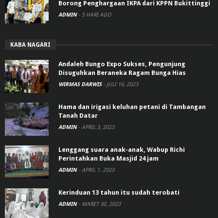
Borong Penghargaan IKPA dari KPPN Bukittinggi
ADMIN
-
5 HARI AGO
KABA NAGARI
Andaleh Bungo Expo Sukses, Pengunjung
Disuguhkan Beraneka Ragam Bunga Hias
WIRMAS DARWIS
-
JULI 16, 2023
Hama dan irigasi keluhan petani di Tambangan
Tanah Datar
ADMIN
-
APRIL 3, 2023
Lenggang suara anak-anak, Wabup Richi
Perintahkan Buka Masjid 24 jam
ADMIN
-
APRIL 1, 2023
Kerinduan 13 tahun itu sudah terobati
ADMIN
-
MARET 30, 2023