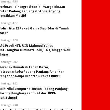
3 jam ago
7:18
Perkuat Reintegrasi Sosial, Warga Binaan
Rutan Padang Panjang Gotong Royong
Bersihkan Masjid
 hari ago
4:02
Polisi Sita 82 Paket Ganja Siap Edar di Tanah
Datar
 hari ago
9:08
RPL Prodi HTN UIN Mahmud Yunus
Batusangkar Diminati Polri, TNI, hingga Wali
Nagari
 hari ago
6:12
Gerebek Rumah di Tanah Datar,
Satresnarkoba Padang Panjang Amankan
Pengedar Ganja Beserta 6 Paket Bukti
 hari ago
8:52
Raih Nilai Sempurna, Rutan Padang Panjang
Borong Penghargaan IKPA dari KPPN
Bukittinggi
 hari ago
7:48