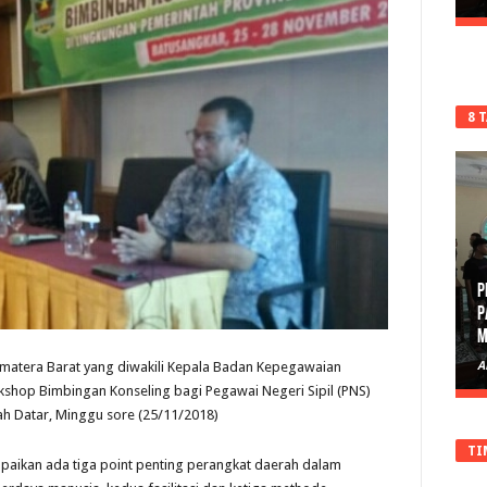
8 
P
P
M
A
umatera Barat yang diwakili Kepala Badan Kepegawaian
kshop Bimbingan Konseling bagi Pegawai Negeri Sipil (PNS)
ah Datar, Minggu sore (25/11/2018)
TI
aikan ada tiga point penting perangkat daerah dalam