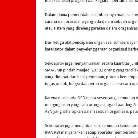
melaksanakan program dan kegiatan, pertama sumber
Dalam dunia pemerintahan sumberdaya manusia merup
sarana dan prasarana yang ada dalam sebuah organi
atau sistem yang diselenggarakan dalam oraganisasi
Dari ketiga alat pencapaian organisasi sumberdaya
katalisator dalam penyelenggaraan organisasi berhas
Sekdaprov juga menyampaikan secara kuantitas ju
SMA/SMK pindah menjadi 20.132 orang yang terdiri d
yang didapat dari hasil pemetaan, potensi kemam
tugas pokok, fungsi dan peran organisasi secara opt
Karena masih ada OPD minta seseorang, kemudian di
menginginkan yang satu orang itu juga dibanding 
ASN yang diharapkan dalam sebuah organisasi, pap
Sekdaprov juga menambahkan, kemudian kementerin
(PAN RB) menyarankan setiap aparatur memperoleh p