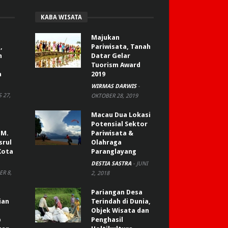
KABA WISATA
Majukan
,
Pariwisata, Tanah
n
Datar Gelar
Tuorism Award
a
2019
WIRMAS DARWIS
-
 27,
OKTOBER 28, 2019
Macau Dua Lokasi
Potensial Sektor
 M.
Pariwisata &
srul
Olahraga
Kota
Paranglayang
DESTIA SASTRA
-
JUNI
R 8,
2, 2018
Pariangan Desa
ian
Terindah di Dunia,
Objek Wisata dan
p
Penghasil