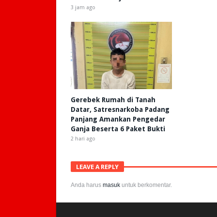
3 jam ago
Gerebek Rumah di Tanah
Datar, Satresnarkoba Padang
Panjang Amankan Pengedar
Ganja Beserta 6 Paket Bukti
2 hari ago
LEAVE A REPLY
Anda harus
masuk
untuk berkomentar.