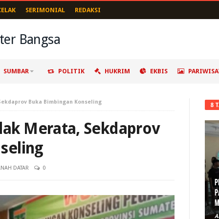
CELAK
SERIMONIAL
REDAKSI
SUMBAR
POLITIK
HUKRIM
EKBIS
PARIWISA
ekdaprov Buka Bimbingan Konseling
8 
ak Merata, Sekdaprov
seling
ANAH DATAR
0
P
P
M
A