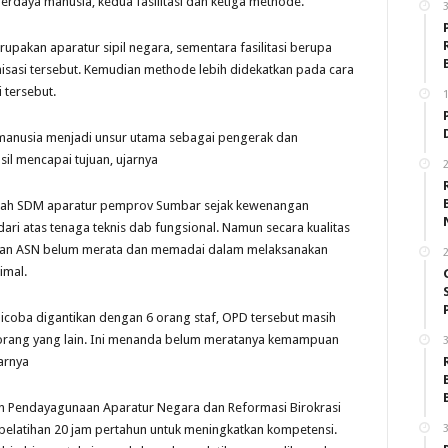
daya manusia, kedua fasilitasi dan ketiga methode.
akan aparatur sipil negara, sementara fasilitasi berupa
sasi tersebut. Kemudian methode lebih didekatkan pada cara
 tersebut.
1
 manusia menjadi unsur utama sebagai pengerak dan
il mencapai tujuan, ujarnya
2
mlah SDM aparatur pemprov Sumbar sejak kewenangan
ari atas tenaga teknis dab fungsional. Namun secara kualitas
puan ASN belum merata dan memadai dalam melaksanakan
2
imal.
coba digantikan dengan 6 orang staf, OPD tersebut masih
6 orang yang lain. Ini menanda belum meratanya kemampuan
3
arnya
 Pendayagunaan Aparatur Negara dan Reformasi Birokrasi
3
elatihan 20 jam pertahun untuk meningkatkan kompetensi.