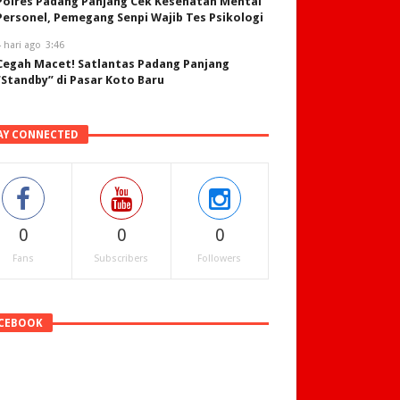
Polres Padang Panjang Cek Kesehatan Mental
Personel, Pemegang Senpi Wajib Tes Psikologi
 hari ago
3:46
Cegah Macet! Satlantas Padang Panjang
“Standby” di Pasar Koto Baru
AY CONNECTED
0
0
0
Fans
Subscribers
Followers
CEBOOK