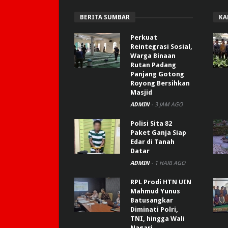
BERITA SUMBAR
KA
Perkuat
Reintegrasi Sosial,
Warga Binaan
Rutan Padang
Panjang Gotong
Royong Bersihkan
Masjid
ADMIN
-
3 JAM AGO
Polisi Sita 82
Paket Ganja Siap
Edar di Tanah
Datar
ADMIN
-
1 HARI AGO
RPL Prodi HTN UIN
Mahmud Yunus
Batusangkar
Diminati Polri,
TNI, hingga Wali
Nagari