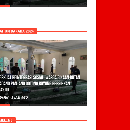
TAHUN BAKABA 2024
erkuat Reintegrasi Sosial, Warga Binaan Rutan
adang Panjang Gotong Royong Bersihkan
asjid
DMIN
-
3 JAM AGO
MELINE