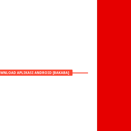
WNLOAD APLIKASI ANDROID [BAKABA]