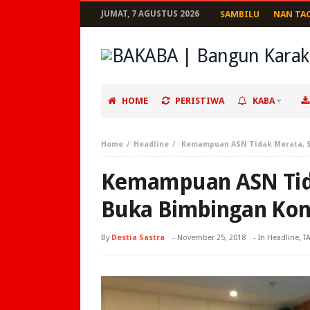
JUMAT, 7 AGUSTUS 2026
SAMBILU
NAN TA
HOME
PERISTIWA
KABA
Home
Headline
Kemampuan ASN Tidak Merata, S
Kemampuan ASN Tid
Buka Bimbingan Kon
By
Destia Sastra
-
November 25, 2018
- In
Headline
,
T