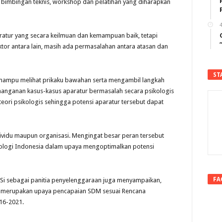
 bimbingan teknis, workshop dan pelatihan yang diharapkan
4
atur yang secara keilmuan dan kemampuan baik, tetapi
ktor antara lain, masih ada permasalahan antara atasan dan
ST
k mampu melihat prikaku bawahan serta mengambil langkah
anganan kasus-kasus aparatur bermasalah secara psikologis
teori psikologis sehingga potensi aparatur tersebut dapat
ividu maupun organisasi. Mengingat besar peran tersebut
ologi Indonesia dalam upaya mengoptimalkan potensi
FA
 MSi sebagai panitia penyelenggaraan juga menyampaikan,
a merupakan upaya pencapaian SDM sesuai Rencana
16-2021.