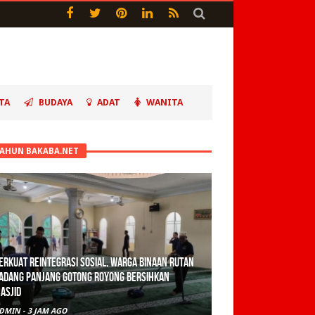
TA
BUDAYA
ADAT
WANITA
TAHUN BAKABA.NET
erkuat Reintegrasi Sosial, Warga Binaan Rutan
adang Panjang Gotong Royong Bersihkan
asjid
DMIN
-
3 JAM AGO