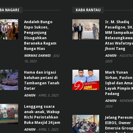
BA NAGARI
KABA RANTAU
Andaleh Bungo
Ir. M. Shadiq
Expo Sukses,
Pasadigoe, SH.
Pengunjung
MM Sampaika
Disuguhkan
Belasungkawa
Beraneka Ragam
Atas Wafatny
Bunga Hias
Jhoni Tang
WIRMAS DARWIS
-
JULI
ADMIN
-
AGUSTUS
16, 2023
2025
Hama dan irigasi
Mark Yunan
keluhan petani di
Sirhan, Paslon
Tambangan Tanah
Iqbal dan Ama
Datar
Layak Pimpin 
Padang
ADMIN
-
APRIL 3, 2023
ADMIN
-
NOVEMBE
Lenggang suara
2024
anak-anak, Wabup
Richi Perintahkan
Jelang Peresm
Buka Masjid 24 jam
EIBOS, Owner
Emersia Grou
ADMIN
-
APRIL 1, 2023