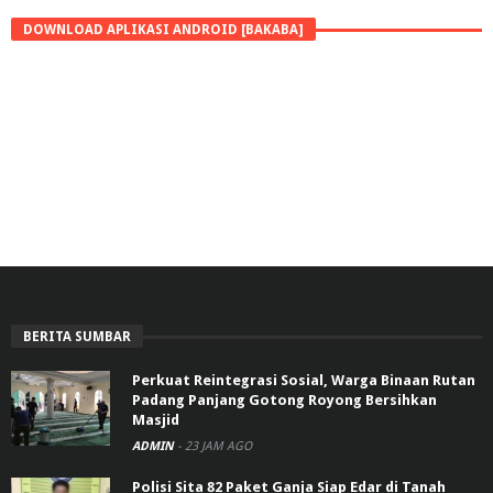
DOWNLOAD APLIKASI ANDROID [BAKABA]
BERITA SUMBAR
Perkuat Reintegrasi Sosial, Warga Binaan Rutan
Padang Panjang Gotong Royong Bersihkan
Masjid
ADMIN
-
23 JAM AGO
Polisi Sita 82 Paket Ganja Siap Edar di Tanah