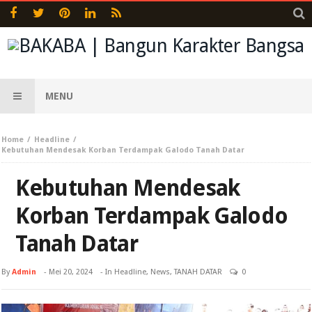
MENU
Home
Headline
Kebutuhan Mendesak Korban Terdampak Galodo Tanah Datar
Kebutuhan Mendesak
Korban Terdampak Galodo
Tanah Datar
By
Admin
-
Mei 20, 2024
- In
Headline
,
News
,
TANAH DATAR
0