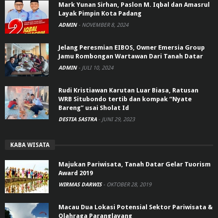
Mark Yunan Sirhan, Paslon M. Iqbal dan Amasrul
Layak Pimpin Kota Padang
ADMIN
-
NOVEMBER 8, 2024
Jelang Peresmian EIBOS, Owner Emersia Group
Jamu Rombongan Wartawan Dari Tanah Datar
ADMIN
-
JULI 10, 2024
Rudi Kristiawan Karutan Luar Biasa, Ratusan
WRB Situbondo tertib dan kompak “Nyate
Bareng” usai Sholat Id
DESTIA SASTRA
-
JUNI 29, 2023
KABA WISATA
Majukan Pariwisata, Tanah Datar Gelar Tuorism
Award 2019
WIRMAS DARWIS
-
OKTOBER 28, 2019
Macau Dua Lokasi Potensial Sektor Pariwisata &
Olahraga Paranglayang