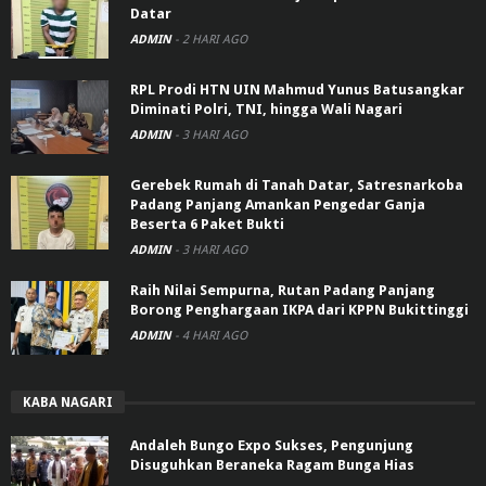
Datar
ADMIN
-
2 HARI AGO
RPL Prodi HTN UIN Mahmud Yunus Batusangkar
Diminati Polri, TNI, hingga Wali Nagari
ADMIN
-
3 HARI AGO
Gerebek Rumah di Tanah Datar, Satresnarkoba
Padang Panjang Amankan Pengedar Ganja
Beserta 6 Paket Bukti
ADMIN
-
3 HARI AGO
Raih Nilai Sempurna, Rutan Padang Panjang
Borong Penghargaan IKPA dari KPPN Bukittinggi
ADMIN
-
4 HARI AGO
KABA NAGARI
Andaleh Bungo Expo Sukses, Pengunjung
Disuguhkan Beraneka Ragam Bunga Hias