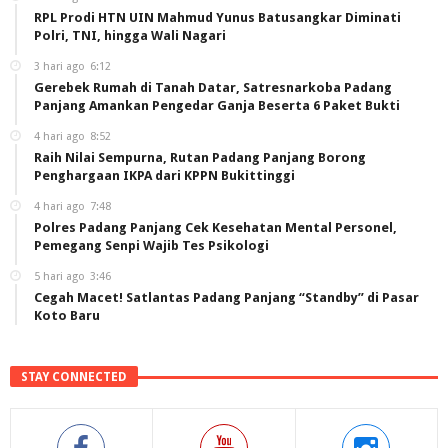
RPL Prodi HTN UIN Mahmud Yunus Batusangkar Diminati
Polri, TNI, hingga Wali Nagari
3 hari ago
6:12
Gerebek Rumah di Tanah Datar, Satresnarkoba Padang
Panjang Amankan Pengedar Ganja Beserta 6 Paket Bukti
4 hari ago
8:52
Raih Nilai Sempurna, Rutan Padang Panjang Borong
Penghargaan IKPA dari KPPN Bukittinggi
4 hari ago
7:48
Polres Padang Panjang Cek Kesehatan Mental Personel,
Pemegang Senpi Wajib Tes Psikologi
5 hari ago
3:46
Cegah Macet! Satlantas Padang Panjang “Standby” di Pasar
Koto Baru
STAY CONNECTED