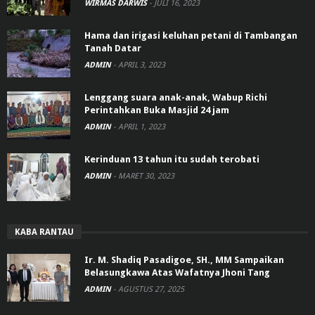
WIRMAS DARWIS
-
JULI 16, 2023
Hama dan irigasi keluhan petani di Tambangan
Tanah Datar
ADMIN
-
APRIL 3, 2023
Lenggang suara anak-anak, Wabup Richi
Perintahkan Buka Masjid 24 jam
ADMIN
-
APRIL 1, 2023
Kerinduan 13 tahun itu sudah terobati
ADMIN
-
MARET 30, 2023
KABA RANTAU
Ir. M. Shadiq Pasadigoe, SH., MM Sampaikan
Belasungkawa Atas Wafatnya Jhoni Tang
ADMIN
-
AGUSTUS 27, 2025