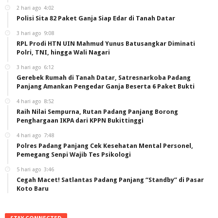
2 hari ago
4:02
Polisi Sita 82 Paket Ganja Siap Edar di Tanah Datar
3 hari ago
9:08
RPL Prodi HTN UIN Mahmud Yunus Batusangkar Diminati
Polri, TNI, hingga Wali Nagari
3 hari ago
6:12
Gerebek Rumah di Tanah Datar, Satresnarkoba Padang
Panjang Amankan Pengedar Ganja Beserta 6 Paket Bukti
4 hari ago
8:52
Raih Nilai Sempurna, Rutan Padang Panjang Borong
Penghargaan IKPA dari KPPN Bukittinggi
4 hari ago
7:48
Polres Padang Panjang Cek Kesehatan Mental Personel,
Pemegang Senpi Wajib Tes Psikologi
5 hari ago
3:46
Cegah Macet! Satlantas Padang Panjang “Standby” di Pasar
Koto Baru