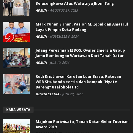
Belasungkawa Atas Wafatnya Jhoni Tang
ADMIN
-
AGUSTUS 27, 2025
Mark Yunan Sirhan, Paslon M. Iqbal dan Amasrul
Layak Pimpin Kota Padang
ADMIN
-
NOVEMBER 8, 2024
Jelang Peresmian EIBOS, Owner Emersia Group
Jamu Rombongan Wartawan Dari Tanah Datar
ADMIN
-
JULI 10, 2024
Rudi Kristiawan Karutan Luar Biasa, Ratusan
WRB Situbondo tertib dan kompak “Nyate
Bareng” usai Sholat Id
DESTIA SASTRA
-
JUNI 29, 2023
KABA WISATA
Majukan Pariwisata, Tanah Datar Gelar Tuorism
Award 2019