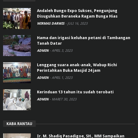
Andaleh Bungo Expo Sukses, Pengunjung
Disuguhkan Beraneka Ragam Bunga Hias
WIRMAS DARWIS
-
JULI 16, 2023
Hama dan irigasi keluhan petani di Tambangan
Tanah Datar
ADMIN
-
APRIL 3, 2023
Lenggang suara anak-anak, Wabup Richi
Perintahkan Buka Masjid 24 jam
ADMIN
-
APRIL 1, 2023
Kerinduan 13 tahun itu sudah terobati
ADMIN
-
MARET 30, 2023
KABA RANTAU
Ir. M. Shadiq Pasadigoe, SH., MM Sampaikan