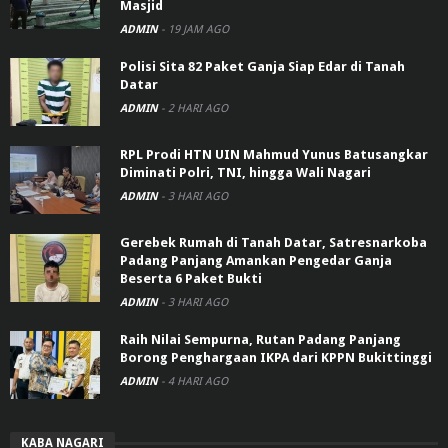
Masjid
ADMIN
-
19 JAM AGO
Polisi Sita 82 Paket Ganja Siap Edar di Tanah
Datar
ADMIN
-
2 HARI AGO
RPL Prodi HTN UIN Mahmud Yunus Batusangkar
Diminati Polri, TNI, hingga Wali Nagari
ADMIN
-
3 HARI AGO
Gerebek Rumah di Tanah Datar, Satresnarkoba
Padang Panjang Amankan Pengedar Ganja
Beserta 6 Paket Bukti
ADMIN
-
3 HARI AGO
Raih Nilai Sempurna, Rutan Padang Panjang
Borong Penghargaan IKPA dari KPPN Bukittinggi
ADMIN
-
4 HARI AGO
KABA NAGARI