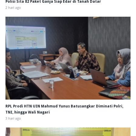
Polisi Sita 82 Paket Ganja Siap Edar di Tanah Datar
2 hari ago
RPL Prodi HTN UIN Mahmud Yunus Batusangkar Diminati Polri,
TNI, hingga Wali Nagari
3 hari ago