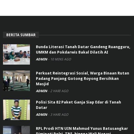
BERITA SUMBAR
Bunda Literasi Tanah Datar Gandeng Ruangguru,
UMKM dan Pokdarwis Bakal Dilatih AI
ADMIN
-
10 MINS AGO
Perkuat Reintegrasi Sosial, Warga Binaan Rutan
Padang Panjang Gotong Royong Bersihkan
Masjid
ADMIN
-
2 HARI AGO
Polisi Sita 82 Paket Ganja Siap Edar di Tanah
Datar
ADMIN
-
3 HARI AGO
RPL Prodi HTN UIN Mahmud Yunus Batusangkar
Diminati Polri, TNI, hingga Wali Nagari