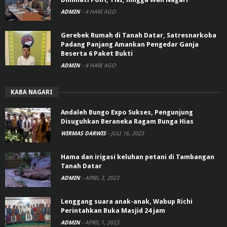
ADMIN
-
4 HARI AGO
Gerebek Rumah di Tanah Datar, Satresnarkoba
Padang Panjang Amankan Pengedar Ganja
Beserta 6 Paket Bukti
ADMIN
-
4 HARI AGO
KABA NAGARI
Andaleh Bungo Expo Sukses, Pengunjung
Disuguhkan Beraneka Ragam Bunga Hias
WIRMAS DARWIS
-
JULI 16, 2023
Hama dan irigasi keluhan petani di Tambangan
Tanah Datar
ADMIN
-
APRIL 3, 2023
Lenggang suara anak-anak, Wabup Richi
Perintahkan Buka Masjid 24 jam
ADMIN
-
APRIL 1, 2023