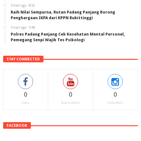
5 hari ago
8:52
Raih Nilai Sempurna, Rutan Padang Panjang Borong
Penghargaan IKPA dari KPPN Bukittinggi
5 hari ago
7:48
Polres Padang Panjang Cek Kesehatan Mental Personel,
Pemegang Senpi Wajib Tes Psikologi
STAY CONNECTED
0
0
0
Fans
Subscribers
Followers
FACEBOOK