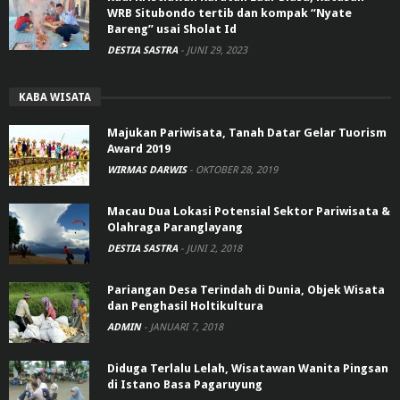
WRB Situbondo tertib dan kompak “Nyate
Bareng” usai Sholat Id
DESTIA SASTRA
-
JUNI 29, 2023
KABA WISATA
Majukan Pariwisata, Tanah Datar Gelar Tuorism
Award 2019
WIRMAS DARWIS
-
OKTOBER 28, 2019
Macau Dua Lokasi Potensial Sektor Pariwisata &
Olahraga Paranglayang
DESTIA SASTRA
-
JUNI 2, 2018
Pariangan Desa Terindah di Dunia, Objek Wisata
dan Penghasil Holtikultura
ADMIN
-
JANUARI 7, 2018
Diduga Terlalu Lelah, Wisatawan Wanita Pingsan
di Istano Basa Pagaruyung