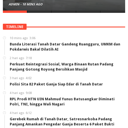
ADMIN
-
10 MINS AGO
TIMELINE
10 mins ago
3:06
Bunda Literasi Tanah Datar Gandeng Ruangguru, UMKM dan
Pokdarwis Bakal Dilatih AI
2 hari ago
7:18
Perkuat Reintegrasi Sosial, Warga Binaan Rutan Padang
Panjang Gotong Royong Bersihkan Masjid
3 hari ago
4:02
Polisi Sita 82 Paket Ganja Siap Edar di Tanah Datar
4 hari ago
9:08
RPL Prodi HTN UIN Mahmud Yunus Batusangkar Diminati
Polri, TNI, hingga Wali Nagari
4 hari ago
6:12
Gerebek Rumah di Tanah Datar, Satresnarkoba Padang
Panjang Amankan Pengedar Ganja Beserta 6 Paket Bukti