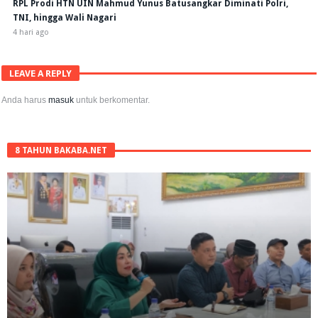
RPL Prodi HTN UIN Mahmud Yunus Batusangkar Diminati Polri,
TNI, hingga Wali Nagari
4 hari ago
LEAVE A REPLY
Anda harus
masuk
untuk berkomentar.
8 TAHUN BAKABA.NET