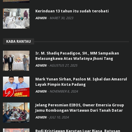
Kerinduan 13 tahun itu sudah terobati
ADMIN
-
MARET 30, 2023
KABA RANTAU
Ir. M. Shadiq Pasadigoe, SH., MM Sampaikan
Belasungkawa Atas Wafatnya Jhoni Tang
ADMIN
-
AGUSTUS 27, 2025
Mark Yunan Sirhan, Paslon M. Iqbal dan Amasrul
Layak Pimpin Kota Padang
ADMIN
-
NOVEMBER 8, 2024
Jelang Peresmian EIBOS, Owner Emersia Group
Jamu Rombongan Wartawan Dari Tanah Datar
ADMIN
-
JULI 10, 2024
Rudi Kristiawan Karutan Luar Biasa, Ratusan