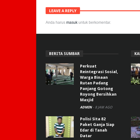
LEAVE A REPLY
Anda harus
masuk
untuk berkomentar.
BERITA SUMBAR
KA
Perkuat
Reintegrasi Sosial,
Warga Binaan
Rutan Padang
Panjang Gotong
Royong Bersihkan
Masjid
ADMIN
-
8 JAM AGO
Polisi Sita 82
Paket Ganja Siap
Edar di Tanah
Datar