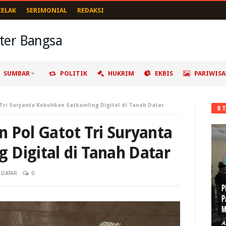
CELAK
SERIMONIAL
REDAKSI
SUMBAR
POLITIK
HUKRIM
EKBIS
PARIWISA
Tri Suryanta Kukuhkan Satkamling Digital di Tanah Datar
8 
 Pol Gatot Tri Suryanta
 Digital di Tanah Datar
 DATAR
0
P
P
M
A