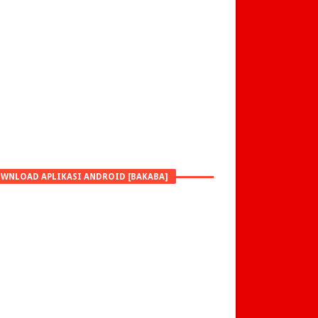
WNLOAD APLIKASI ANDROID [BAKABA]