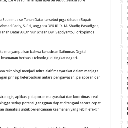
 M.Si, CSFA saat memimpin apel tersebut, Selasa sore
a Satlinmas se Tanah Datar tersebut juga dihadiri Bupati
Ahmad Fadly, S. Psi, anggota DPR RI Ir. M. Shadiq Pasadigoe,
1
 Tanah Datar AKBP Nur Ichsan Dwi Septiyanto, Forkopimda
2
nta menyampaikan bahwa kehadiran Satlinmas Digital
keamanan berbasis teknologi di tingkat nagari.
na teknologi menjadi mitra aktif masyarakat dalam menjaga
2
engan prinsip keterpaduan antara pengawasan, pelaporan dan
strategis, aplikasi pelaporan masyarakat dan koordinasi real-
3
hingga setiap potensi gangguan dapat ditangani secara cepat
ian dianalisis untuk perencanaan keamanan yang lebih efektif
3