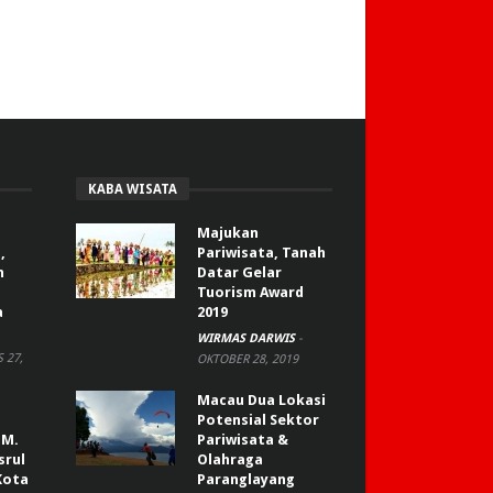
KABA WISATA
Majukan
,
Pariwisata, Tanah
n
Datar Gelar
Tuorism Award
a
2019
WIRMAS DARWIS
-
 27,
OKTOBER 28, 2019
Macau Dua Lokasi
Potensial Sektor
 M.
Pariwisata &
srul
Olahraga
Kota
Paranglayang