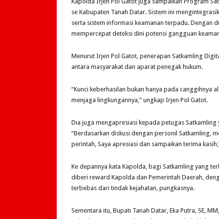
Kapolda Irjen Pol Gatot juga sampaikan Program Satk
se Kabupaten Tanah Datar. Sistem ini mengintegrasika
serta sistem informasi keamanan terpadu. Dengan d
mempercepat deteksi dini potensi gangguan keamana
Menurut Irjen Pol Gatot, penerapan Satkamling Digit
antara masyarakat dan aparat penegak hukum.
“Kunci keberhasilan bukan hanya pada canggihnya ala
menjaga lingkungannya,” ungkap Irjen Pol Gatot.
Dia juga mengapresiasi kepada petugas Satkamling 
“Berdasarkan diskusi dengan personil Satkamling, m
perintah, Saya apresiasi dan sampaikan terima kasih,
Ke depannya kata Kapolda, bagi Satkamling yang te
diberi reward Kapolda dan Pemerintah Daerah, den
terbebas dari tindak kejahatan, pungkasnya.
Sementara itu, Bupati Tanah Datar, Eka Putra, SE, 