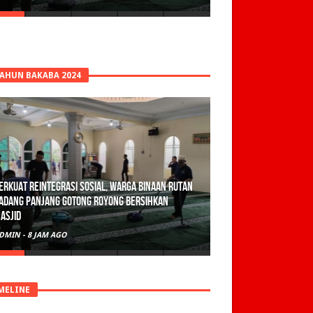
TAHUN BAKABA 2024
erkuat Reintegrasi Sosial, Warga Binaan Rutan
adang Panjang Gotong Royong Bersihkan
asjid
DMIN
-
8 JAM AGO
MELINE