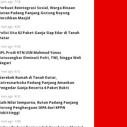
8 jam ago
7:18
Perkuat Reintegrasi Sosial, Warga Binaan
Rutan Padang Panjang Gotong Royong
Bersihkan Masjid
 hari ago
4:02
Polisi Sita 82 Paket Ganja Siap Edar di Tanah
Datar
 hari ago
9:08
RPL Prodi HTN UIN Mahmud Yunus
Batusangkar Diminati Polri, TNI, hingga Wali
Nagari
 hari ago
6:12
Gerebek Rumah di Tanah Datar,
Satresnarkoba Padang Panjang Amankan
Pengedar Ganja Beserta 6 Paket Bukti
 hari ago
8:52
Raih Nilai Sempurna, Rutan Padang Panjang
Borong Penghargaan IKPA dari KPPN
Bukittinggi
 hari ago
7:48