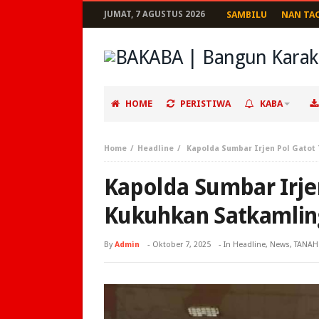
JUMAT, 7 AGUSTUS 2026
SAMBILU
NAN TA
HOME
PERISTIWA
KABA
Home
Headline
Kapolda Sumbar Irjen Pol Gatot 
Kapolda Sumbar Irjen
Kukuhkan Satkamling
By
Admin
-
Oktober 7, 2025
- In
Headline
,
News
,
TANAH