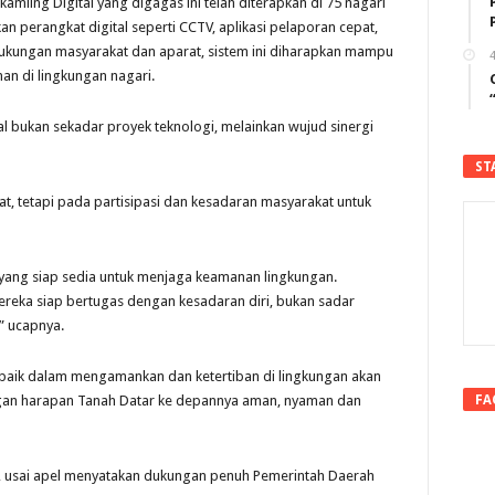
amling Digital yang digagas ini telah diterapkan di 75 nagari
n perangkat digital seperti CCTV, aplikasi pelaporan cepat,
ukungan masyarakat dan aparat, sistem ini diharapkan mampu
4
n di lingkungan nagari.
al bukan sekadar proyek teknologi, melainkan wujud sinergi
ST
t, tetapi pada partisipasi dan kesadaran masyarakat untuk
yang siap sedia untuk menjaga keamanan lingkungan.
ereka siap bertugas dengan kesadaran diri, bukan sadar
” ucapnya.
rbaik dalam mengamankan dan ketertiban di lingkungan akan
FA
gan harapan Tanah Datar ke depannya aman, nyaman dan
MM, usai apel menyatakan dukungan penuh Pemerintah Daerah