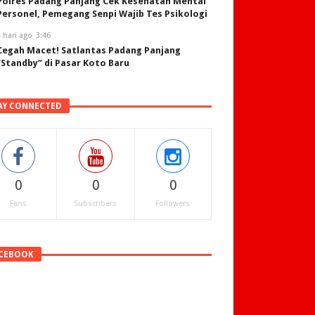
Polres Padang Panjang Cek Kesehatan Mental
Personel, Pemegang Senpi Wajib Tes Psikologi
 hari ago
3:46
Cegah Macet! Satlantas Padang Panjang
“Standby” di Pasar Koto Baru
AY CONNECTED
0
0
0
Fans
Subscribers
Followers
CEBOOK