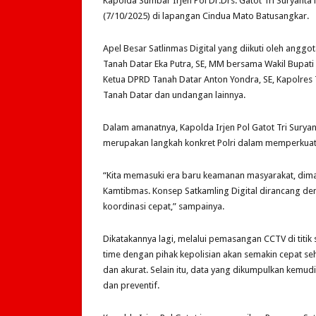
Kapolda Sumbar Irjen Pol Dr.Drs. Gatot Tri Suryanta
(7/10/2025) di lapangan Cindua Mato Batusangkar.
Apel Besar Satlinmas Digital yang diikuti oleh anggot
Tanah Datar Eka Putra, SE, MM bersama Wakil Bupati 
Ketua DPRD Tanah Datar Anton Yondra, SE, Kapolres
Tanah Datar dan undangan lainnya.
Dalam amanatnya, Kapolda Irjen Pol Gatot Tri Surya
merupakan langkah konkret Polri dalam memperkuat 
“Kita memasuki era baru keamanan masyarakat, dima
Kamtibmas. Konsep Satkamling Digital dirancang d
koordinasi cepat,” sampainya.
Dikatakannya lagi, melalui pemasangan CCTV di titik 
time dengan pihak kepolisian akan semakin cepat se
dan akurat. Selain itu, data yang dikumpulkan kemud
dan preventif.