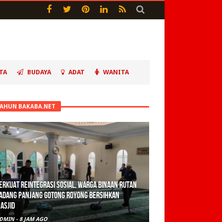
TA
BUDAYA
ADAT
WANITA
TAHUN BAKABA.NET
erkuat Reintegrasi Sosial, Warga Binaan Rutan
adang Panjang Gotong Royong Bersihkan
asjid
DMIN
-
8 JAM AGO