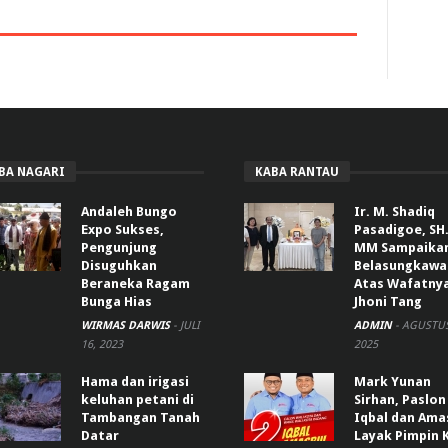
BA NAGARI
KABA RANTAU
Andaleh Bungo
Ir. M. Shadiq
Expo Sukses,
Pasadigoe, SH.
Pengunjung
MM Sampaika
Disuguhkan
Belasungkawa
Beraneka Ragam
Atas Wafatny
Bunga Hias
Jhoni Tang
WIRMAS DARWIS
-
JULI
ADMIN
-
AGUSTUS
16, 2023
2025
Hama dan irigasi
Mark Yunan
keluhan petani di
Sirhan, Paslon
Tambangan Tanah
Iqbal dan Ama
Datar
Layak Pimpin 