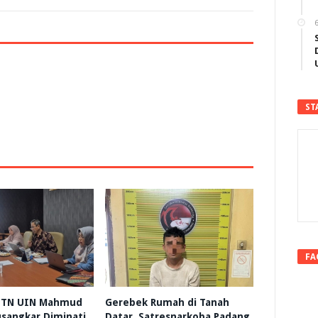
6
ST
FA
 HTN UIN Mahmud
Gerebek Rumah di Tanah
sangkar Diminati
Datar, Satresnarkoba Padang