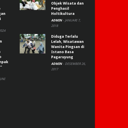
Objek Wisata dan
p
Penghasil
gan
Holtikultura
i
ADMIN
-
JANUARI 7,
2018
2024
Diduga Terlalu
an
Lelah, Wisatawan
Wanita Pingsan di
n
Istano Basa
o
Pagaruyung
ompak
ADMIN
-
DESEMBER 26,
”
2017
JUNI