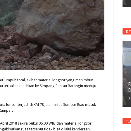
8 
iau lumpuh total, akibat material longsor yang menimbun
R
iau terpaksa dialihkan ke Simpang Rantau Barangin menuju
D
A
 lonsor terjadi di KM 78 jalan lintas Sumbar Riau masuk
Kampar.
TI
April 2018 sekira pukul 05.00 WIB dan material longsor
akibatkan ruas tersebut tidak bisa dilalui kenderaan