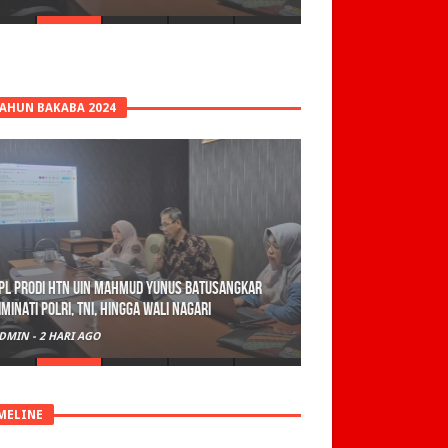
TAHUN BAKABA 2024
PL Prodi HTN UIN Mahmud Yunus Batusangkar
iminati Polri, TNI, hingga Wali Nagari
DMIN
-
2 HARI AGO
MELINE