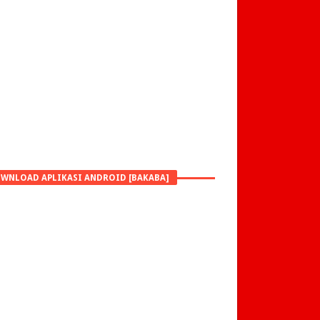
WNLOAD APLIKASI ANDROID [BAKABA]