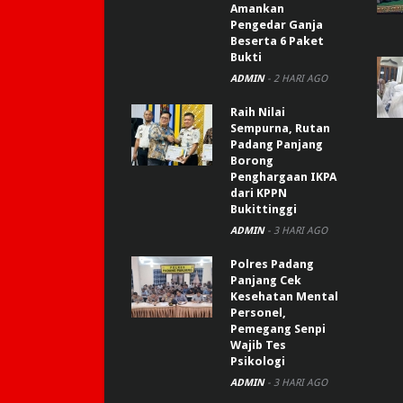
Amankan
Pengedar Ganja
Beserta 6 Paket
Bukti
ADMIN
-
2 HARI AGO
Raih Nilai
Sempurna, Rutan
Padang Panjang
Borong
Penghargaan IKPA
dari KPPN
Bukittinggi
ADMIN
-
3 HARI AGO
Polres Padang
Panjang Cek
Kesehatan Mental
Personel,
Pemegang Senpi
Wajib Tes
Psikologi
ADMIN
-
3 HARI AGO