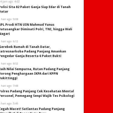
24 jam ago
4:02
Polisi Sita 82 Paket Ganja Siap Edar di Tanah
Datar
 hari ago
9:08
RPL Prodi HTN UIN Mahmud Yunus
Batusangkar Diminati Polri, TNI, hingga Wali
Nagari
 hari ago
6:12
Gerebek Rumah di Tanah Datar,
Satresnarkoba Padang Panjang Amankan
Pengedar Ganja Beserta 6 Paket Bukti
 hari ago
8:52
Raih Nilai Sempurna, Rutan Padang Panjang
Borong Penghargaan IKPA dari KPPN
Bukittinggi
 hari ago
7:48
Polres Padang Panjang Cek Kesehatan Mental
Personel, Pemegang Senpi Wajib Tes Psikologi
 hari ago
3:46
Cegah Macet! Satlantas Padang Panjang