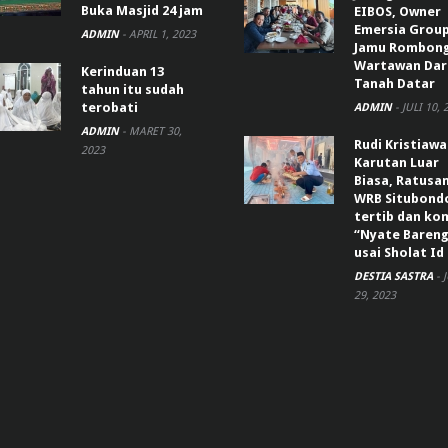
Buka Masjid 24 jam
EIBOS, Owner
Emersia Grou
ADMIN
-
APRIL 1, 2023
Jamu Rombon
Wartawan Dar
Kerinduan 13
Tanah Datar
tahun itu sudah
terobati
ADMIN
-
JULI 10, 
ADMIN
-
MARET 30,
Rudi Kristiaw
2023
Karutan Luar
Biasa, Ratusa
WRB Situbond
tertib dan k
“Nyate Bareng
usai Sholat Id
DESTIA SASTRA
-
29, 2023