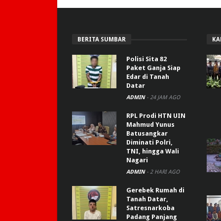
BERITA SUMBAR
KA
Polisi Sita 82
Paket Ganja Siap
Edar di Tanah
Datar
ADMIN
-
24 JAM AGO
RPL Prodi HTN UIN
Mahmud Yunus
Batusangkar
Diminati Polri,
TNI, hingga Wali
Nagari
ADMIN
-
2 HARI AGO
Gerebek Rumah di
Tanah Datar,
Satresnarkoba
Padang Panjang