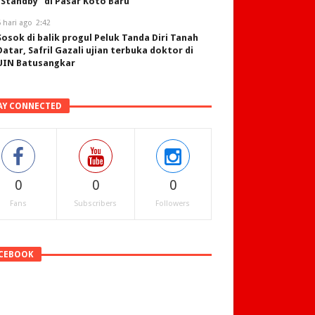
“Standby” di Pasar Koto Baru
 hari ago
2:42
Sosok di balik progul Peluk Tanda Diri Tanah
Datar, Safril Gazali ujian terbuka doktor di
UIN Batusangkar
AY CONNECTED
0
0
0
Fans
Subscribers
Followers
CEBOOK