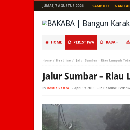
JUMAT, 7 AGUSTUS 2026
SAMBILU
NAN TA
HOME
PERISTIWA
KABA
Home
Headline
Jalur Sumbar – Riau Lumpuh Tota
Jalur Sumbar – Riau
By
Destia Sastra
-
April 19, 2018
- In
Headline
,
Peristi