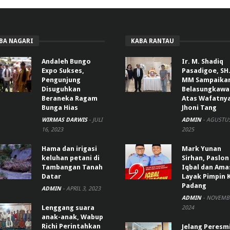
BA NAGARI
KABA RANTAU
Andaleh Bungo
Ir. M. Shadiq
Expo Sukses,
Pasadigoe, SH.
Pengunjung
MM Sampaika
Disuguhkan
Belasungkawa
Beraneka Ragam
Atas Wafatny
Bunga Hias
Jhoni Tang
WIRMAS DARWIS
-
JULI
ADMIN
-
AGUSTUS
16, 2023
2025
Hama dan irigasi
Mark Yunan
keluhan petani di
Sirhan, Paslon
Tambangan Tanah
Iqbal dan Ama
Datar
Layak Pimpin 
Padang
ADMIN
-
APRIL 3, 2023
ADMIN
-
NOVEMBE
Lenggang suara
2024
anak-anak, Wabup
Richi Perintahkan
Jelang Peresm