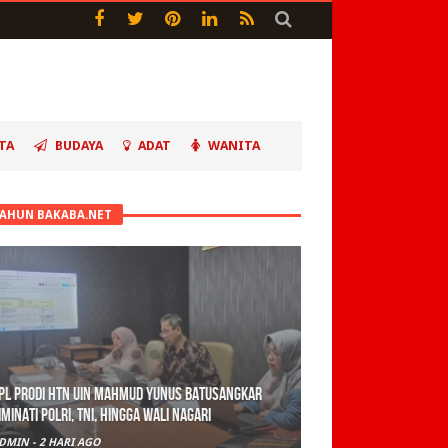
TA
BUDAYA
ADAT
WANITA
TAHUN BAKABA.NET
PL Prodi HTN UIN Mahmud Yunus Batusangkar
iminati Polri, TNI, hingga Wali Nagari
DMIN
-
2 HARI AGO