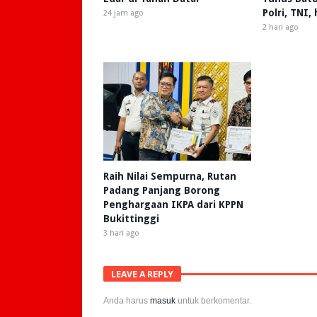
Polri, TNI,
24 jam ago
2 hari ago
Raih Nilai Sempurna, Rutan
Padang Panjang Borong
Penghargaan IKPA dari KPPN
Bukittinggi
3 hari ago
LEAVE A REPLY
Anda harus
masuk
untuk berkomentar.