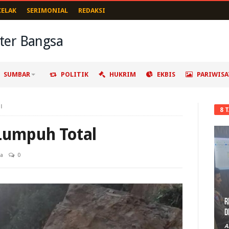
CELAK
SERIMONIAL
REDAKSI
SUMBAR
POLITIK
HUKRIM
EKBIS
PARIWISA
l
8 
 Lumpuh Total
wa
0
R
D
A