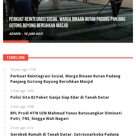
Polisi Sita 82 Paket Ganja Siap Edar di Tanah Datar
ADMIN
-
2 HARI AGO
TIMELINE
10 jam ago
7:18
Perkuat Reintegrasi Sosial, Warga Binaan Rutan Padang
Panjang Gotong Royong Bersihkan Masjid
2 hari ago
4:02
Polisi Sita 82 Paket Ganja Siap Edar di Tanah Datar
2 hari ago
9:08
RPL Prodi HTN UIN Mahmud Yunus Batusangkar Diminati
Polri, TNI, hingga Wali Nagari
2 hari ago
6:12
Gerebek Rumah di Tanah Datar, Satresnarkoba Padang