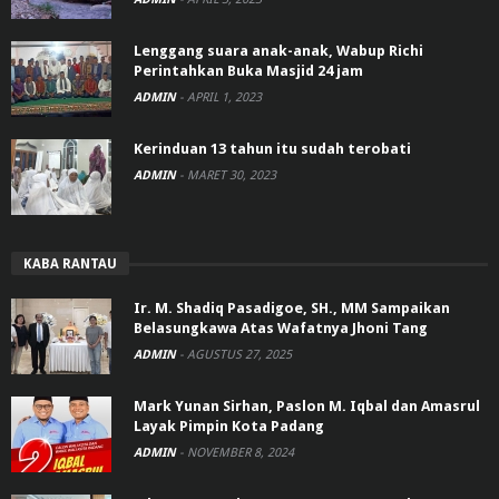
Lenggang suara anak-anak, Wabup Richi
Perintahkan Buka Masjid 24 jam
ADMIN
-
APRIL 1, 2023
Kerinduan 13 tahun itu sudah terobati
ADMIN
-
MARET 30, 2023
KABA RANTAU
Ir. M. Shadiq Pasadigoe, SH., MM Sampaikan
Belasungkawa Atas Wafatnya Jhoni Tang
ADMIN
-
AGUSTUS 27, 2025
Mark Yunan Sirhan, Paslon M. Iqbal dan Amasrul
Layak Pimpin Kota Padang
ADMIN
-
NOVEMBER 8, 2024