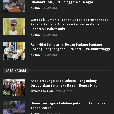
Diminati Polri, TNI, hingga Wali Nagari
ADMIN
-
2 HARI AGO
Gerebek Rumah di Tanah Datar, Satresnarkoba
Padang Panjang Amankan Pengedar Ganja
Beserta 6 Paket Bukti
ADMIN
-
2 HARI AGO
Raih Nilai Sempurna, Rutan Padang Panjang
Borong Penghargaan IKPA dari KPPN Bukittinggi
ADMIN
-
3 HARI AGO
KABA NAGARI
Andaleh Bungo Expo Sukses, Pengunjung
Disuguhkan Beraneka Ragam Bunga Hias
WIRMAS DARWIS
-
JULI 16, 2023
Hama dan irigasi keluhan petani di Tambangan
Tanah Datar
ADMIN
-
APRIL 3, 2023