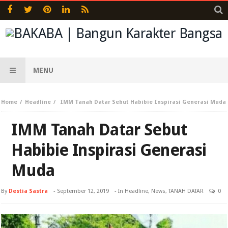
MENU
Home
Headline
IMM Tanah Datar Sebut Habibie Inspirasi Generasi Muda
IMM Tanah Datar Sebut
Habibie Inspirasi Generasi
Muda
By
Destia Sastra
-
September 12, 2019
- In
Headline
,
News
,
TANAH DATAR
0