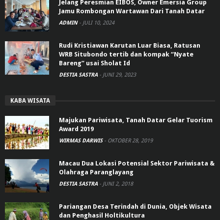
Jelang Peresmian EIBOS, Owner Emersia Group
Jamu Rombongan Wartawan Dari Tanah Datar
ADMIN
-
JULI 10, 2024
Rudi Kristiawan Karutan Luar Biasa, Ratusan
WRB Situbondo tertib dan kompak “Nyate
Bareng” usai Sholat Id
DESTIA SASTRA
-
JUNI 29, 2023
KABA WISATA
Majukan Pariwisata, Tanah Datar Gelar Tuorism
Award 2019
WIRMAS DARWIS
-
OKTOBER 28, 2019
Macau Dua Lokasi Potensial Sektor Pariwisata &
Olahraga Paranglayang
DESTIA SASTRA
-
JUNI 2, 2018
Pariangan Desa Terindah di Dunia, Objek Wisata
dan Penghasil Holtikultura