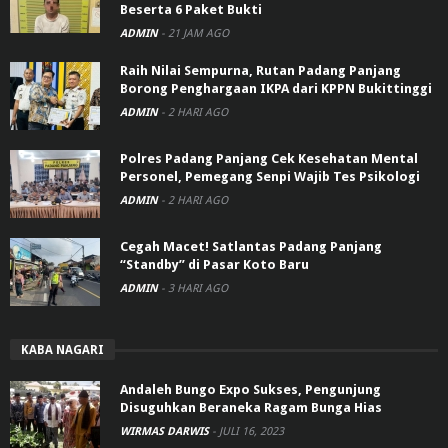
Beserta 6 Paket Bukti
ADMIN
-
21 JAM AGO
Raih Nilai Sempurna, Rutan Padang Panjang
Borong Penghargaan IKPA dari KPPN Bukittinggi
ADMIN
-
2 HARI AGO
Polres Padang Panjang Cek Kesehatan Mental
Personel, Pemegang Senpi Wajib Tes Psikologi
ADMIN
-
2 HARI AGO
Cegah Macet! Satlantas Padang Panjang
“Standby” di Pasar Koto Baru
ADMIN
-
3 HARI AGO
KABA NAGARI
Andaleh Bungo Expo Sukses, Pengunjung
Disuguhkan Beraneka Ragam Bunga Hias
WIRMAS DARWIS
-
JULI 16, 2023