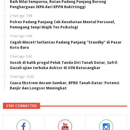
Raih Nilai Sempurna, Rutan Padang Panjang Borong
Penghargaan IKPA dari KPPN Bukittinggi
2 hari ago
7:48
Polres Padang Panjang Cek Kesehatan Mental Personel,
Pemegang Senpi Wajib Tes Psikologi
3 hari ago
3:46
Cegah Macet! Satlantas Padang Panjang “Standby” di Pasar
Koto Baru
5 hari ago
2:42
Sosok di balik progul Peluk Tanda Diri Tanah Datar, Safril
Gazali ujian terbuka doktor di UIN Batusangkar
5 hari ago
12:43
Cuaca Ekstrem Ancam Sumbar, BPBD Tanah Datar: Potensi
Banjir dan Longsor Meningkat
STAY CONNECTED