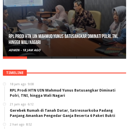
Gerebek Rumah di Tanah Datar, Satresnarkoba Padang Panjang
Amankan Pengedar Ganja Beserta 6 Paket Bukti
ADMIN
-
21 JAM AGO
TIMELINE
18 jam ago
9:08
RPL Prodi HTN UIN Mahmud Yunus Batusangkar Diminati
Polri, TNI, hingga Wali Nagari
21 jam ago
6:12
Gerebek Rumah di Tanah Datar, Satresnarkoba Padang
Panjang Amankan Pengedar Ganja Beserta 6 Paket Bukti
2 hari ago
8:52