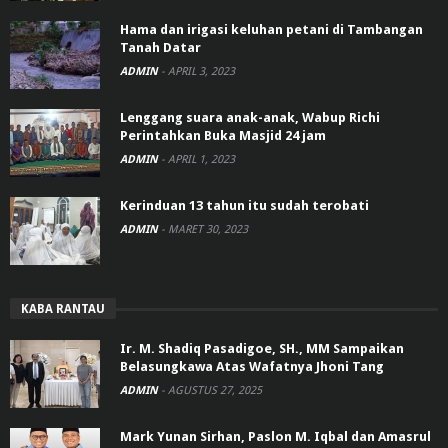
Hama dan irigasi keluhan petani di Tambangan
Tanah Datar
ADMIN
-
APRIL 3, 2023
Lenggang suara anak-anak, Wabup Richi
Perintahkan Buka Masjid 24 jam
ADMIN
-
APRIL 1, 2023
Kerinduan 13 tahun itu sudah terobati
ADMIN
-
MARET 30, 2023
KABA RANTAU
Ir. M. Shadiq Pasadigoe, SH., MM Sampaikan
Belasungkawa Atas Wafatnya Jhoni Tang
ADMIN
-
AGUSTUS 27, 2025
Mark Yunan Sirhan, Paslon M. Iqbal dan Amasrul