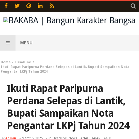
MENU
Home
Headline
Ikuti Rapat Paripurna Perdana Selepas di Lantik, Bupati Sampaikan Nota
Pengantar LKPj Tahun 2024
Ikuti Rapat Paripurna
Perdana Selepas di Lantik,
Bupati Sampaikan Nota
Pengantar LKPj Tahun 2024
By
Admin
-
Maret 5, 2025
- In
Headline
,
News
,
TANAH DATAR
0