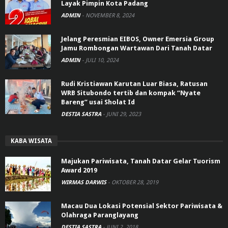
Layak Pimpin Kota Padang
ADMIN
-
NOVEMBER 8, 2024
Jelang Peresmian EIBOS, Owner Emersia Group
Jamu Rombongan Wartawan Dari Tanah Datar
ADMIN
-
JULI 10, 2024
Rudi Kristiawan Karutan Luar Biasa, Ratusan
WRB Situbondo tertib dan kompak “Nyate
Bareng” usai Sholat Id
DESTIA SASTRA
-
JUNI 29, 2023
KABA WISATA
Majukan Pariwisata, Tanah Datar Gelar Tuorism
Award 2019
WIRMAS DARWIS
-
OKTOBER 28, 2019
Macau Dua Lokasi Potensial Sektor Pariwisata &
Olahraga Paranglayang
DESTIA SASTRA
-
JUNI 2, 2018