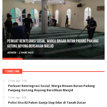
Polisi Sita 82 Paket Ganja Siap Edar di Tanah Datar
ADMIN
-
3 HARI AGO
TIMELINE
2 hari ago
7:18
Perkuat Reintegrasi Sosial, Warga Binaan Rutan Padang
Panjang Gotong Royong Bersihkan Masjid
3 hari ago
4:02
Polisi Sita 82 Paket Ganja Siap Edar di Tanah Datar