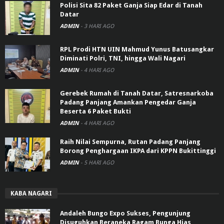
Polisi Sita 82 Paket Ganja Siap Edar di Tanah
Datar
ADMIN
-
3 HARI AGO
RPL Prodi HTN UIN Mahmud Yunus Batusangkar
Diminati Polri, TNI, hingga Wali Nagari
ADMIN
-
4 HARI AGO
Gerebek Rumah di Tanah Datar, Satresnarkoba
Padang Panjang Amankan Pengedar Ganja
Beserta 6 Paket Bukti
ADMIN
-
4 HARI AGO
Raih Nilai Sempurna, Rutan Padang Panjang
Borong Penghargaan IKPA dari KPPN Bukittinggi
ADMIN
-
5 HARI AGO
KABA NAGARI
Andaleh Bungo Expo Sukses, Pengunjung
Disuguhkan Beraneka Ragam Bunga Hias