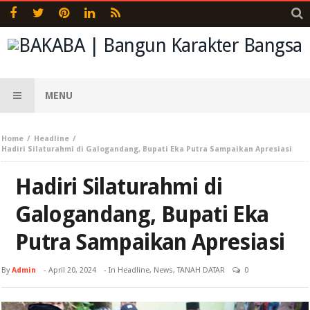
MENU
Home
Headline
Hadiri Silaturahmi di Galogandang, Bupati Eka Putra Sampaikan Apresiasi
Hadiri Silaturahmi di
Galogandang, Bupati Eka
Putra Sampaikan Apresiasi
By
Admin
-
April 20, 2024
- In
Headline
,
News
,
TANAH DATAR
0