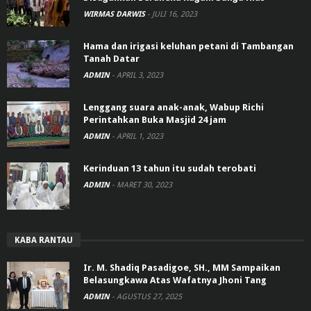
WIRMAS DARWIS
-
JULI 16, 2023
Hama dan irigasi keluhan petani di Tambangan
Tanah Datar
ADMIN
-
APRIL 3, 2023
Lenggang suara anak-anak, Wabup Richi
Perintahkan Buka Masjid 24 jam
ADMIN
-
APRIL 1, 2023
Kerinduan 13 tahun itu sudah terobati
ADMIN
-
MARET 30, 2023
KABA RANTAU
Ir. M. Shadiq Pasadigoe, SH., MM Sampaikan
Belasungkawa Atas Wafatnya Jhoni Tang
ADMIN
-
AGUSTUS 27, 2025