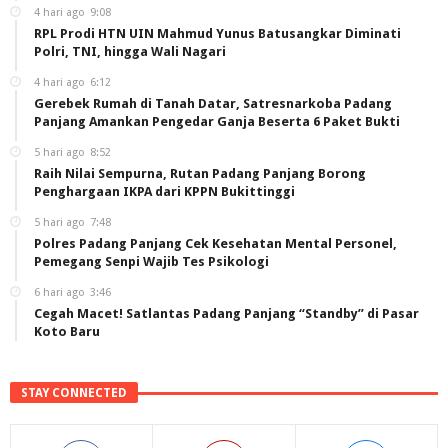
4 hari ago
9:08
RPL Prodi HTN UIN Mahmud Yunus Batusangkar Diminati
Polri, TNI, hingga Wali Nagari
4 hari ago
6:12
Gerebek Rumah di Tanah Datar, Satresnarkoba Padang
Panjang Amankan Pengedar Ganja Beserta 6 Paket Bukti
5 hari ago
8:52
Raih Nilai Sempurna, Rutan Padang Panjang Borong
Penghargaan IKPA dari KPPN Bukittinggi
5 hari ago
7:48
Polres Padang Panjang Cek Kesehatan Mental Personel,
Pemegang Senpi Wajib Tes Psikologi
6 hari ago
3:46
Cegah Macet! Satlantas Padang Panjang “Standby” di Pasar
Koto Baru
STAY CONNECTED