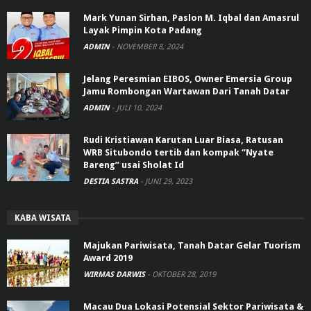
Mark Yunan Sirhan, Paslon M. Iqbal dan Amasrul
Layak Pimpin Kota Padang
ADMIN
-
NOVEMBER 8, 2024
Jelang Peresmian EIBOS, Owner Emersia Group
Jamu Rombongan Wartawan Dari Tanah Datar
ADMIN
-
JULI 10, 2024
Rudi Kristiawan Karutan Luar Biasa, Ratusan
WRB Situbondo tertib dan kompak “Nyate
Bareng” usai Sholat Id
DESTIA SASTRA
-
JUNI 29, 2023
KABA WISATA
Majukan Pariwisata, Tanah Datar Gelar Tuorism
Award 2019
WIRMAS DARWIS
-
OKTOBER 28, 2019
Macau Dua Lokasi Potensial Sektor Pariwisata &