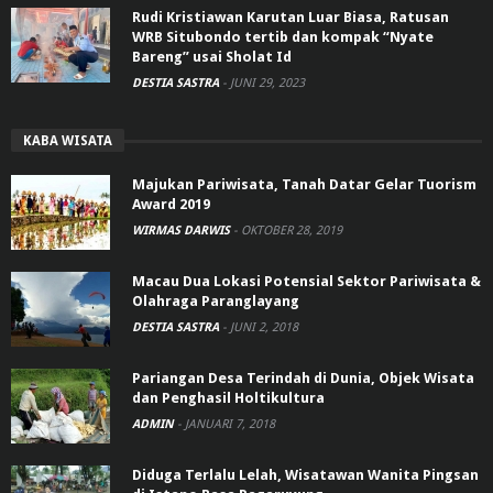
Rudi Kristiawan Karutan Luar Biasa, Ratusan
WRB Situbondo tertib dan kompak “Nyate
Bareng” usai Sholat Id
DESTIA SASTRA
-
JUNI 29, 2023
KABA WISATA
Majukan Pariwisata, Tanah Datar Gelar Tuorism
Award 2019
WIRMAS DARWIS
-
OKTOBER 28, 2019
Macau Dua Lokasi Potensial Sektor Pariwisata &
Olahraga Paranglayang
DESTIA SASTRA
-
JUNI 2, 2018
Pariangan Desa Terindah di Dunia, Objek Wisata
dan Penghasil Holtikultura
ADMIN
-
JANUARI 7, 2018
Diduga Terlalu Lelah, Wisatawan Wanita Pingsan