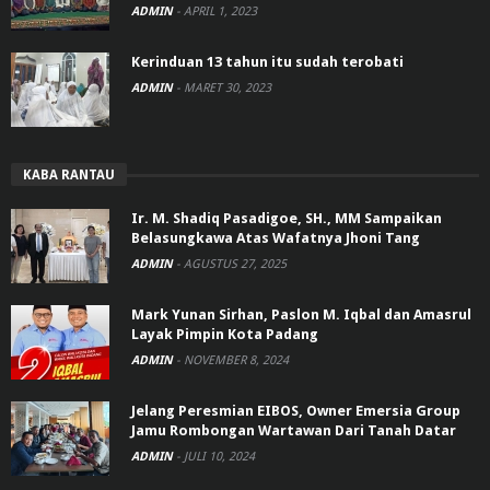
ADMIN
-
APRIL 1, 2023
Kerinduan 13 tahun itu sudah terobati
ADMIN
-
MARET 30, 2023
KABA RANTAU
Ir. M. Shadiq Pasadigoe, SH., MM Sampaikan
Belasungkawa Atas Wafatnya Jhoni Tang
ADMIN
-
AGUSTUS 27, 2025
Mark Yunan Sirhan, Paslon M. Iqbal dan Amasrul
Layak Pimpin Kota Padang
ADMIN
-
NOVEMBER 8, 2024
Jelang Peresmian EIBOS, Owner Emersia Group
Jamu Rombongan Wartawan Dari Tanah Datar
ADMIN
-
JULI 10, 2024