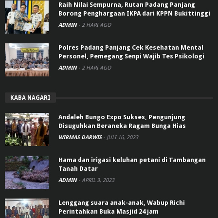
Raih Nilai Sempurna, Rutan Padang Panjang
Borong Penghargaan IKPA dari KPPN Bukittinggi
ADMIN
-
2 HARI AGO
Polres Padang Panjang Cek Kesehatan Mental
Personel, Pemegang Senpi Wajib Tes Psikologi
ADMIN
-
2 HARI AGO
KABA NAGARI
Andaleh Bungo Expo Sukses, Pengunjung
Disuguhkan Beraneka Ragam Bunga Hias
WIRMAS DARWIS
-
JULI 16, 2023
Hama dan irigasi keluhan petani di Tambangan
Tanah Datar
ADMIN
-
APRIL 3, 2023
Lenggang suara anak-anak, Wabup Richi
Perintahkan Buka Masjid 24 jam