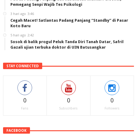
Pemegang Senpi Wajib Tes Psikologi
3 hari ago
3:46
Cegah Macet! Satlantas Padang Panjang “Standby” di Pasar
Koto Baru
5 hari ago
2:42
Sosok di balik progul Peluk Tanda Diri Tanah Datar, Safril
Gazali ujian terbuka doktor di UIN Batusangkar
STAY CONNECTED
0
0
0
Fans
Subscribers
Followers
FACEBOOK