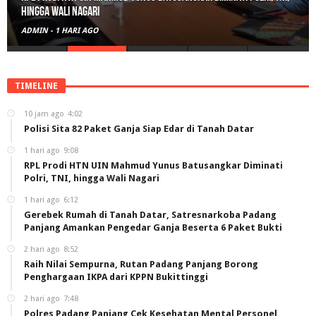
hingga Wali Nagari
ADMIN
-
1 HARI AGO
TIMELINE
10 jam ago
4:02
Polisi Sita 82 Paket Ganja Siap Edar di Tanah Datar
1 hari ago
9:08
RPL Prodi HTN UIN Mahmud Yunus Batusangkar Diminati
Polri, TNI, hingga Wali Nagari
1 hari ago
6:12
Gerebek Rumah di Tanah Datar, Satresnarkoba Padang
Panjang Amankan Pengedar Ganja Beserta 6 Paket Bukti
2 hari ago
8:52
Raih Nilai Sempurna, Rutan Padang Panjang Borong
Penghargaan IKPA dari KPPN Bukittinggi
2 hari ago
7:48
Polres Padang Panjang Cek Kesehatan Mental Personel,