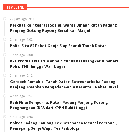
TIMELINE
22 jam ago
7:18
Perkuat Reintegrasi Sosial, Warga Binaan Rutan Padang
Panjang Gotong Royong Bersihkan Masjid
2 hari ago
4:02
Polisi Sita 82 Paket Ganja Siap Edar di Tanah Datar
3 hari ago
9:08
RPL Prodi HTN UIN Mahmud Yunus Batusangkar Diminati
Polri, TNI, hingga Wali Nagari
3 hari ago
6:12
Gerebek Rumah di Tanah Datar, Satresnarkoba Padang
Panjang Amankan Pengedar Ganja Beserta 6 Paket Bukti
4 hari ago
8:52
Raih Nilai Sempurna, Rutan Padang Panjang Borong
Penghargaan IKPA dari KPPN Bukittinggi
4 hari ago
7:48
Polres Padang Panjang Cek Kesehatan Mental Personel,
Pemegang Senpi Wajib Tes Psikologi