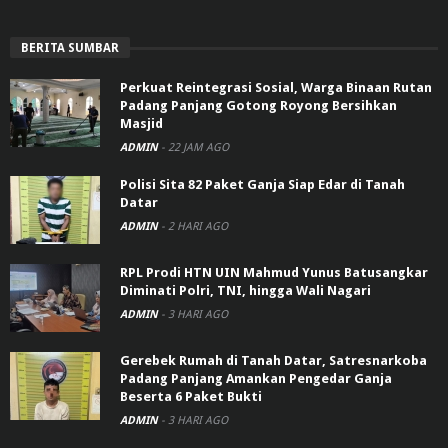
BERITA SUMBAR
Perkuat Reintegrasi Sosial, Warga Binaan Rutan
Padang Panjang Gotong Royong Bersihkan
Masjid
ADMIN
-
22 JAM AGO
Polisi Sita 82 Paket Ganja Siap Edar di Tanah
Datar
ADMIN
-
2 HARI AGO
RPL Prodi HTN UIN Mahmud Yunus Batusangkar
Diminati Polri, TNI, hingga Wali Nagari
ADMIN
-
3 HARI AGO
Gerebek Rumah di Tanah Datar, Satresnarkoba
Padang Panjang Amankan Pengedar Ganja
Beserta 6 Paket Bukti
ADMIN
-
3 HARI AGO