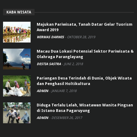
KABA WISATA
Majukan Pariwisata, Tanah Datar Gelar Tuorism
Award 2019
WIRMAS DARWIS
-
OKTOBER 28, 2019
Macau Dua Lokasi Potensial Sektor Pariwisata &
Olahraga Paranglayang
DESTIA SASTRA
-
JUNI 2, 2018
Pariangan Desa Terindah di Dunia, Objek Wisata
dan Penghasil Holtikultura
ADMIN
-
JANUARI 7, 2018
Diduga Terlalu Lelah, Wisatawan Wanita Pingsan
di Istano Basa Pagaruyung
ADMIN
-
DESEMBER 26, 2017