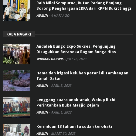
Raih Nilai Sempurna, Rutan Padang Panjang
Borong Penghargaan IKPA dari KPPN Bukittinggi
ADMIN
-
4 HARI AGO
KABA NAGARI
Andaleh Bungo Expo Sukses, Pengunjung
Disuguhkan Beraneka Ragam Bunga Hias
WIRMAS DARWIS
-
JULI 16, 2023
Hama dan irigasi keluhan petani di Tambangan
Tanah Datar
ADMIN
-
APRIL 3, 2023
Lenggang suara anak-anak, Wabup Richi
Perintahkan Buka Masjid 24 jam
ADMIN
-
APRIL 1, 2023
Kerinduan 13 tahun itu sudah terobati
ADMIN
-
MARET 30, 2023