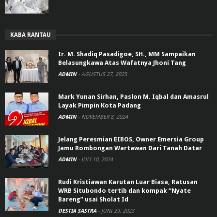
KABA RANTAU
Ir. M. Shadiq Pasadigoe, SH., MM Sampaikan
Belasungkawa Atas Wafatnya Jhoni Tang
ADMIN
-
AGUSTUS 27, 2025
Mark Yunan Sirhan, Paslon M. Iqbal dan Amasrul
Layak Pimpin Kota Padang
ADMIN
-
NOVEMBER 8, 2024
Jelang Peresmian EIBOS, Owner Emersia Group
Jamu Rombongan Wartawan Dari Tanah Datar
ADMIN
-
JULI 10, 2024
Rudi Kristiawan Karutan Luar Biasa, Ratusan
WRB Situbondo tertib dan kompak “Nyate
Bareng” usai Sholat Id
DESTIA SASTRA
-
JUNI 29, 2023