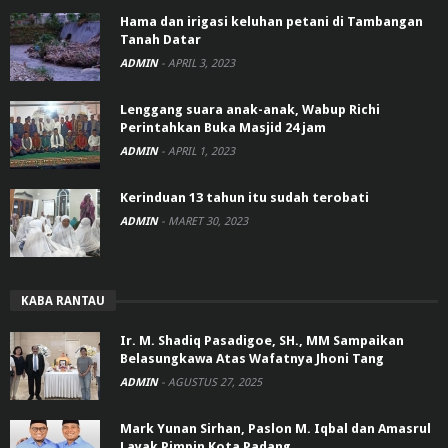
Hama dan irigasi keluhan petani di Tambangan
Tanah Datar
ADMIN
-
APRIL 3, 2023
Lenggang suara anak-anak, Wabup Richi
Perintahkan Buka Masjid 24 jam
ADMIN
-
APRIL 1, 2023
Kerinduan 13 tahun itu sudah terobati
ADMIN
-
MARET 30, 2023
KABA RANTAU
Ir. M. Shadiq Pasadigoe, SH., MM Sampaikan
Belasungkawa Atas Wafatnya Jhoni Tang
ADMIN
-
AGUSTUS 27, 2025
Mark Yunan Sirhan, Paslon M. Iqbal dan Amasrul
Layak Pimpin Kota Padang