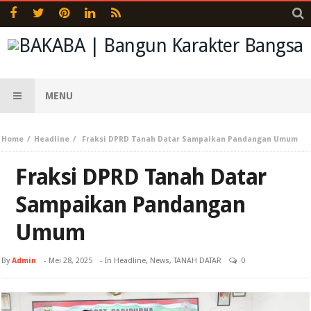
MENU
Home
Headline
Fraksi DPRD Tanah Datar Sampaikan Pandangan Umum
Fraksi DPRD Tanah Datar
Sampaikan Pandangan
Umum
By
Admin
-
Mei 28, 2025
- In
Headline
,
News
,
TANAH DATAR
0