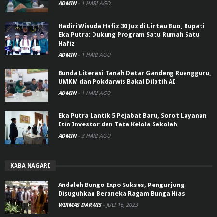
ADMIN
-
1 HARI AGO
Hadiri Wisuda Hafiz 30 Juz di Lintau Buo, Bupati
Eka Putra: Dukung Program Satu Rumah Satu
Hafiz
ADMIN
-
1 HARI AGO
Bunda Literasi Tanah Datar Gandeng Ruangguru,
UMKM dan Pokdarwis Bakal Dilatih AI
ADMIN
-
1 HARI AGO
Eka Putra Lantik 5 Pejabat Baru, Sorot Layanan
Izin Investor dan Tata Kelola Sekolah
ADMIN
-
3 HARI AGO
KABA NAGARI
Andaleh Bungo Expo Sukses, Pengunjung
Disuguhkan Beraneka Ragam Bunga Hias
WIRMAS DARWIS
-
JULI 16, 2023