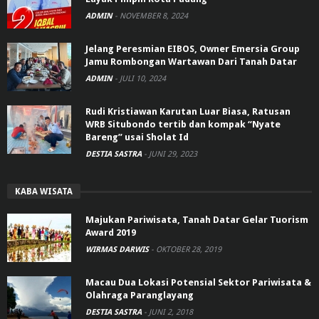
ADMIN
-
NOVEMBER 8, 2024
Jelang Peresmian EIBOS, Owner Emersia Group
Jamu Rombongan Wartawan Dari Tanah Datar
ADMIN
-
JULI 10, 2024
Rudi Kristiawan Karutan Luar Biasa, Ratusan
WRB Situbondo tertib dan kompak “Nyate
Bareng” usai Sholat Id
DESTIA SASTRA
-
JUNI 29, 2023
KABA WISATA
Majukan Pariwisata, Tanah Datar Gelar Tuorism
Award 2019
WIRMAS DARWIS
-
OKTOBER 28, 2019
Macau Dua Lokasi Potensial Sektor Pariwisata &
Olahraga Paranglayang
DESTIA SASTRA
-
JUNI 2, 2018