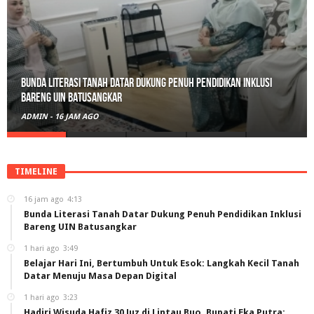
Belajar Hari Ini, Bertumbuh Untuk Esok: Langkah Kecil Tanah
Datar Menuju Masa Depan Digital
ADMIN
-
1 HARI AGO
TIMELINE
16 jam ago
4:13
Bunda Literasi Tanah Datar Dukung Penuh Pendidikan Inklusi
Bareng UIN Batusangkar
1 hari ago
3:49
Belajar Hari Ini, Bertumbuh Untuk Esok: Langkah Kecil Tanah
Datar Menuju Masa Depan Digital
1 hari ago
3:23
Hadiri Wisuda Hafiz 30 Juz di Lintau Buo, Bupati Eka Putra: