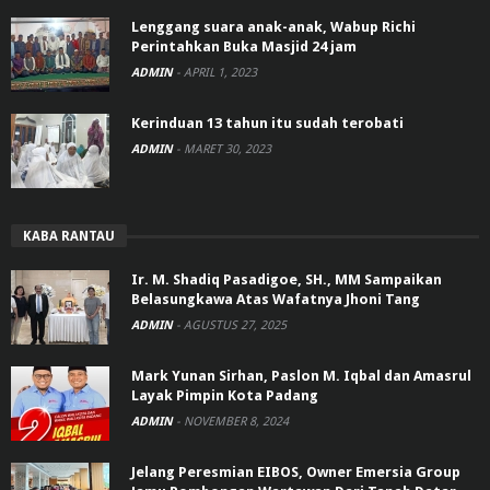
Lenggang suara anak-anak, Wabup Richi
Perintahkan Buka Masjid 24 jam
ADMIN
-
APRIL 1, 2023
Kerinduan 13 tahun itu sudah terobati
ADMIN
-
MARET 30, 2023
KABA RANTAU
Ir. M. Shadiq Pasadigoe, SH., MM Sampaikan
Belasungkawa Atas Wafatnya Jhoni Tang
ADMIN
-
AGUSTUS 27, 2025
Mark Yunan Sirhan, Paslon M. Iqbal dan Amasrul
Layak Pimpin Kota Padang
ADMIN
-
NOVEMBER 8, 2024
Jelang Peresmian EIBOS, Owner Emersia Group