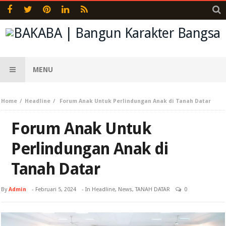
MENU
Home
Headline
Forum Anak Untuk Perlindungan Anak di Tanah Datar
Forum Anak Untuk
Perlindungan Anak di
Tanah Datar
By
Admin
-
Februari 5, 2024
- In
Headline
,
News
,
TANAH DATAR
0