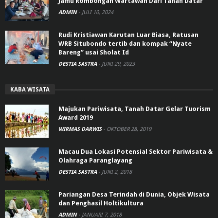
Jamu Rombongan Wartawan Dari Tanah Datar
ADMIN
-
JULI 10, 2024
Rudi Kristiawan Karutan Luar Biasa, Ratusan
WRB Situbondo tertib dan kompak “Nyate
Bareng” usai Sholat Id
DESTIA SASTRA
-
JUNI 29, 2023
KABA WISATA
Majukan Pariwisata, Tanah Datar Gelar Tuorism
Award 2019
WIRMAS DARWIS
-
OKTOBER 28, 2019
Macau Dua Lokasi Potensial Sektor Pariwisata &
Olahraga Paranglayang
DESTIA SASTRA
-
JUNI 2, 2018
Pariangan Desa Terindah di Dunia, Objek Wisata
dan Penghasil Holtikultura
ADMIN
-
JANUARI 7, 2018