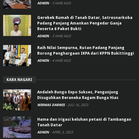
ADMIN
-
3 HARI AGO
Gerebek Rumah di Tanah Datar, Satresnarkoba
Padang Panjang Amankan Pengedar Ganja
Beserta 6 Paket Bukti
ADMIN
-
3 HARI AGO
Raih Nilai Sempurna, Rutan Padang Panjang
Borong Penghargaan IKPA dari KPPN Bukittinggi
ADMIN
-
4 HARI AGO
KABA NAGARI
Andaleh Bungo Expo Sukses, Pengunjung
Disuguhkan Beraneka Ragam Bunga Hias
WIRMAS DARWIS
-
JULI 16, 2023
Hama dan irigasi keluhan petani di Tambangan
Tanah Datar
ADMIN
-
APRIL 3, 2023