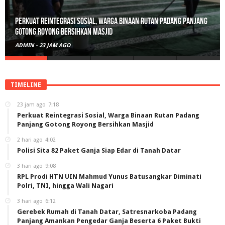
Perkuat Reintegrasi Sosial, Warga Binaan Rutan Padang Panjang
Gotong Royong Bersihkan Masjid
ADMIN
-
23 JAM AGO
TIMELINE
23 jam ago
7:18
Perkuat Reintegrasi Sosial, Warga Binaan Rutan Padang
Panjang Gotong Royong Bersihkan Masjid
2 hari ago
4:02
Polisi Sita 82 Paket Ganja Siap Edar di Tanah Datar
3 hari ago
9:08
RPL Prodi HTN UIN Mahmud Yunus Batusangkar Diminati
Polri, TNI, hingga Wali Nagari
3 hari ago
6:12
Gerebek Rumah di Tanah Datar, Satresnarkoba Padang
Panjang Amankan Pengedar Ganja Beserta 6 Paket Bukti