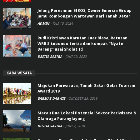
Jelang Peresmian EIBOS, Owner Emersia Group
Jamu Rombongan Wartawan Dari Tanah Datar
ADMIN
-
JULI 10, 2024
Rudi Kristiawan Karutan Luar Biasa, Ratusan
WRB Situbondo tertib dan kompak “Nyate
Bareng” usai Sholat Id
DESTIA SASTRA
-
JUNI 29, 2023
KABA WISATA
Majukan Pariwisata, Tanah Datar Gelar Tuorism
Award 2019
WIRMAS DARWIS
-
OKTOBER 28, 2019
Macau Dua Lokasi Potensial Sektor Pariwisata &
Olahraga Paranglayang
DESTIA SASTRA
-
JUNI 2, 2018