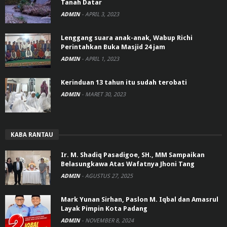
Tanah Datar
ADMIN
-
APRIL 3, 2023
Lenggang suara anak-anak, Wabup Richi
Perintahkan Buka Masjid 24 jam
ADMIN
-
APRIL 1, 2023
Kerinduan 13 tahun itu sudah terobati
ADMIN
-
MARET 30, 2023
KABA RANTAU
Ir. M. Shadiq Pasadigoe, SH., MM Sampaikan
Belasungkawa Atas Wafatnya Jhoni Tang
ADMIN
-
AGUSTUS 27, 2025
Mark Yunan Sirhan, Paslon M. Iqbal dan Amasrul
Layak Pimpin Kota Padang
ADMIN
-
NOVEMBER 8, 2024