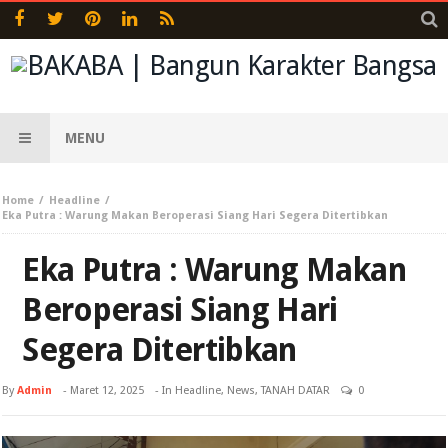
MENU
Home
Headline
Eka Putra : Warung Makan Beroperasi Siang Hari Segera Ditertibkan
Eka Putra : Warung Makan
Beroperasi Siang Hari
Segera Ditertibkan
By
Admin
-
Maret 12, 2025
- In
Headline
,
News
,
TANAH DATAR
0