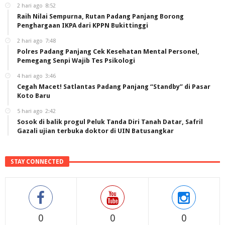
2 hari ago
8:52
Raih Nilai Sempurna, Rutan Padang Panjang Borong
Penghargaan IKPA dari KPPN Bukittinggi
2 hari ago
7:48
Polres Padang Panjang Cek Kesehatan Mental Personel,
Pemegang Senpi Wajib Tes Psikologi
4 hari ago
3:46
Cegah Macet! Satlantas Padang Panjang “Standby” di Pasar
Koto Baru
5 hari ago
2:42
Sosok di balik progul Peluk Tanda Diri Tanah Datar, Safril
Gazali ujian terbuka doktor di UIN Batusangkar
STAY CONNECTED
0
0
0