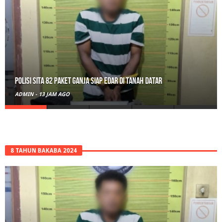
RPL Prodi HTN UIN Mahmud Yunus Batusangkar Diminati Polri, TNI,
hingga Wali Nagari
ADMIN
-
1 HARI AGO
8 TAHUN BAKABA 2024