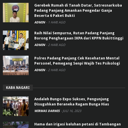
Gerebek Rumah di Tanah Datar, Satresnarkoba
Padang Panjang Amankan Pengedar Ganja
Beserta 6 Paket Bukti
ADMIN
-
1 HARI AGO
Raih Nilai Sempurna, Rutan Padang Panjang
Borong Penghargaan IKPA dari KPPN Bukittinggi
ADMIN
-
2 HARI AGO
Polres Padang Panjang Cek Kesehatan Mental
Personel, Pemegang Senpi Wajib Tes Psikologi
ADMIN
-
2 HARI AGO
KABA NAGARI
Andaleh Bungo Expo Sukses, Pengunjung
Disuguhkan Beraneka Ragam Bunga Hias
WIRMAS DARWIS
-
JULI 16, 2023
Hama dan irigasi keluhan petani di Tambangan