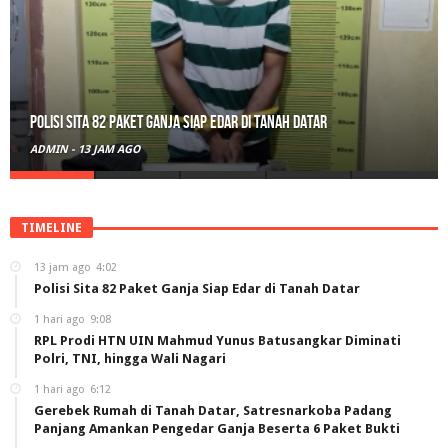
RPL Prodi HTN UIN Mahmud Yunus Batusangkar Diminati Polri, TNI,
hingga Wali Nagari
ADMIN
-
1 HARI AGO
TIMELINE
13 jam ago
4:02
Polisi Sita 82 Paket Ganja Siap Edar di Tanah Datar
1 hari ago
9:08
RPL Prodi HTN UIN Mahmud Yunus Batusangkar Diminati
Polri, TNI, hingga Wali Nagari
1 hari ago
6:12
Gerebek Rumah di Tanah Datar, Satresnarkoba Padang
Panjang Amankan Pengedar Ganja Beserta 6 Paket Bukti