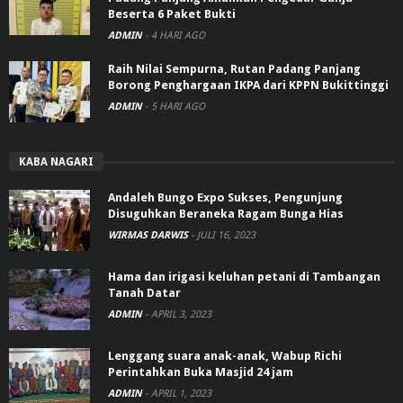
Beserta 6 Paket Bukti
ADMIN
-
4 HARI AGO
Raih Nilai Sempurna, Rutan Padang Panjang
Borong Penghargaan IKPA dari KPPN Bukittinggi
ADMIN
-
5 HARI AGO
KABA NAGARI
Andaleh Bungo Expo Sukses, Pengunjung
Disuguhkan Beraneka Ragam Bunga Hias
WIRMAS DARWIS
-
JULI 16, 2023
Hama dan irigasi keluhan petani di Tambangan
Tanah Datar
ADMIN
-
APRIL 3, 2023
Lenggang suara anak-anak, Wabup Richi
Perintahkan Buka Masjid 24 jam
ADMIN
-
APRIL 1, 2023