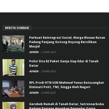
BERITA SUMBAR
Perkuat Reintegrasi Sosial, Warga Binaan Rutan
Padang Panjang Gotong Royong Bersihkan
Masjid
ADMIN
-
2 HARI AGO
Polisi Sita 82 Paket Ganja Siap Edar di Tanah
Datar
ADMIN
-
3 HARI AGO
RPL Prodi HTN UIN Mahmud Yunus Batusangkar
Diminati Polri, TNI, hingga Wali Nagari
ADMIN
-
4 HARI AGO
Gerebek Rumah di Tanah Datar, Satresnarkoba
Padang Panjang Amankan Pengedar Ganja