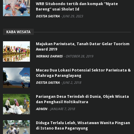
WRB Situbondo tertib dan kompak “Nyate
Bareng” usai Sholat Id
DESTIA SASTRA
-
JUNI 29, 2023
KABA WISATA
Majukan Pariwisata, Tanah Datar Gelar Tuorism
Award 2019
WIRMAS DARWIS
-
OKTOBER 28, 2019
Macau Dua Lokasi Potensial Sektor Pariwisata &
Olahraga Paranglayang
DESTIA SASTRA
-
JUNI 2, 2018
Pariangan Desa Terindah di Dunia, Objek Wisata
dan Penghasil Holtikultura
ADMIN
-
JANUARI 7, 2018
Diduga Terlalu Lelah, Wisatawan Wanita Pingsan
di Istano Basa Pagaruyung