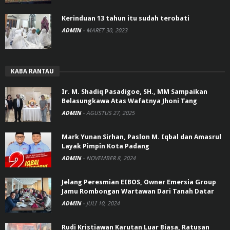
Kerinduan 13 tahun itu sudah terobati
ADMIN
-
MARET 30, 2023
KABA RANTAU
Ir. M. Shadiq Pasadigoe, SH., MM Sampaikan
Belasungkawa Atas Wafatnya Jhoni Tang
ADMIN
-
AGUSTUS 27, 2025
Mark Yunan Sirhan, Paslon M. Iqbal dan Amasrul
Layak Pimpin Kota Padang
ADMIN
-
NOVEMBER 8, 2024
Jelang Peresmian EIBOS, Owner Emersia Group
Jamu Rombongan Wartawan Dari Tanah Datar
ADMIN
-
JULI 10, 2024
Rudi Kristiawan Karutan Luar Biasa, Ratusan