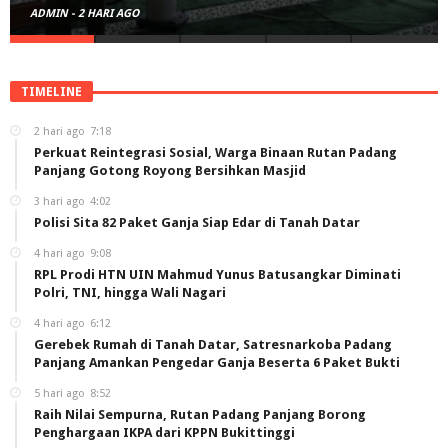
ADMIN
-
3 HARI AGO
TIMELINE
2 hari ago
7:18
Perkuat Reintegrasi Sosial, Warga Binaan Rutan Padang
Panjang Gotong Royong Bersihkan Masjid
3 hari ago
4:02
Polisi Sita 82 Paket Ganja Siap Edar di Tanah Datar
4 hari ago
9:08
RPL Prodi HTN UIN Mahmud Yunus Batusangkar Diminati
Polri, TNI, hingga Wali Nagari
4 hari ago
6:12
Gerebek Rumah di Tanah Datar, Satresnarkoba Padang
Panjang Amankan Pengedar Ganja Beserta 6 Paket Bukti
5 hari ago
8:52
Raih Nilai Sempurna, Rutan Padang Panjang Borong
Penghargaan IKPA dari KPPN Bukittinggi