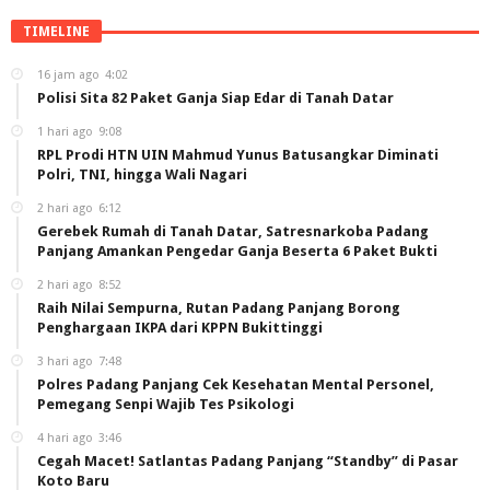
TIMELINE
16 jam ago
4:02
Polisi Sita 82 Paket Ganja Siap Edar di Tanah Datar
1 hari ago
9:08
RPL Prodi HTN UIN Mahmud Yunus Batusangkar Diminati
Polri, TNI, hingga Wali Nagari
2 hari ago
6:12
Gerebek Rumah di Tanah Datar, Satresnarkoba Padang
Panjang Amankan Pengedar Ganja Beserta 6 Paket Bukti
2 hari ago
8:52
Raih Nilai Sempurna, Rutan Padang Panjang Borong
Penghargaan IKPA dari KPPN Bukittinggi
3 hari ago
7:48
Polres Padang Panjang Cek Kesehatan Mental Personel,
Pemegang Senpi Wajib Tes Psikologi
4 hari ago
3:46
Cegah Macet! Satlantas Padang Panjang “Standby” di Pasar
Koto Baru