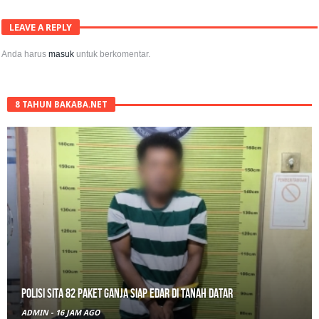
LEAVE A REPLY
Anda harus
masuk
untuk berkomentar.
8 TAHUN BAKABA.NET
RPL Prodi HTN UIN Mahmud Yunus Batusangkar Diminati Polri, TNI,
hingga Wali Nagari
ADMIN
-
1 HARI AGO