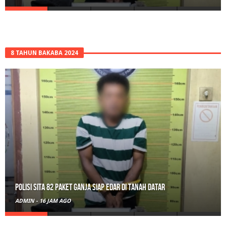
8 TAHUN BAKABA 2024
RPL Prodi HTN UIN Mahmud Yunus Batusangkar Diminati Polri, TNI,
hingga Wali Nagari
ADMIN
-
1 HARI AGO