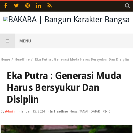
MENU
Home
Headline
Eka Putra : Generasi Muda Harus Bersyukur Dan Disiplin
Eka Putra : Generasi Muda
Harus Bersyukur Dan
Disiplin
By
Admin
-
Januari 15, 2024
- In
Headline
,
News
,
TANAH DATAR
0