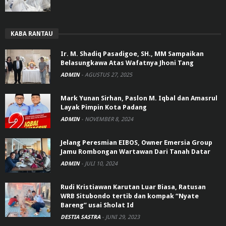
KABA RANTAU
Ir. M. Shadiq Pasadigoe, SH., MM Sampaikan
Belasungkawa Atas Wafatnya Jhoni Tang
ADMIN
-
AGUSTUS 27, 2025
Mark Yunan Sirhan, Paslon M. Iqbal dan Amasrul
Layak Pimpin Kota Padang
ADMIN
-
NOVEMBER 8, 2024
Jelang Peresmian EIBOS, Owner Emersia Group
Jamu Rombongan Wartawan Dari Tanah Datar
ADMIN
-
JULI 10, 2024
Rudi Kristiawan Karutan Luar Biasa, Ratusan
WRB Situbondo tertib dan kompak “Nyate
Bareng” usai Sholat Id
DESTIA SASTRA
-
JUNI 29, 2023