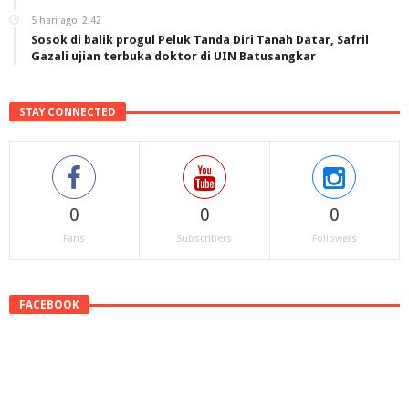
5 hari ago
2:42
Sosok di balik progul Peluk Tanda Diri Tanah Datar, Safril
Gazali ujian terbuka doktor di UIN Batusangkar
STAY CONNECTED
0
0
0
Fans
Subscribers
Followers
FACEBOOK