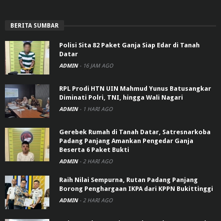
BERITA SUMBAR
Polisi Sita 82 Paket Ganja Siap Edar di Tanah
Datar
ADMIN
-
16 JAM AGO
RPL Prodi HTN UIN Mahmud Yunus Batusangkar
Diminati Polri, TNI, hingga Wali Nagari
ADMIN
-
1 HARI AGO
Gerebek Rumah di Tanah Datar, Satresnarkoba
Padang Panjang Amankan Pengedar Ganja
Beserta 6 Paket Bukti
ADMIN
-
2 HARI AGO
Raih Nilai Sempurna, Rutan Padang Panjang
Borong Penghargaan IKPA dari KPPN Bukittinggi
ADMIN
-
2 HARI AGO