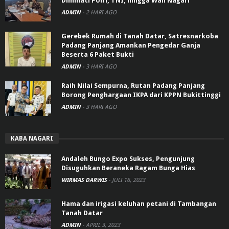
Diminati Polri, TNI, hingga Wali Nagari
ADMIN
-
2 HARI AGO
Gerebek Rumah di Tanah Datar, Satresnarkoba
Padang Panjang Amankan Pengedar Ganja
Beserta 6 Paket Bukti
ADMIN
-
3 HARI AGO
Raih Nilai Sempurna, Rutan Padang Panjang
Borong Penghargaan IKPA dari KPPN Bukittinggi
ADMIN
-
3 HARI AGO
KABA NAGARI
Andaleh Bungo Expo Sukses, Pengunjung
Disuguhkan Beraneka Ragam Bunga Hias
WIRMAS DARWIS
-
JULI 16, 2023
Hama dan irigasi keluhan petani di Tambangan
Tanah Datar
ADMIN
-
APRIL 3, 2023