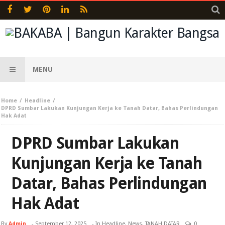
MENU
Home
Headline
DPRD Sumbar Lakukan Kunjungan Kerja ke Tanah Datar, Bahas Perlindungan
Hak Adat
DPRD Sumbar Lakukan
Kunjungan Kerja ke Tanah
Datar, Bahas Perlindungan
Hak Adat
By
Admin
-
September 12, 2025
- In
Headline
,
News
,
TANAH DATAR
0