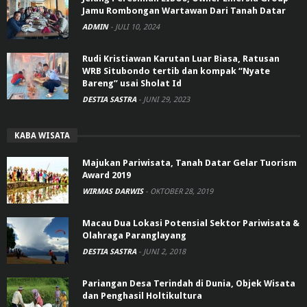
Jamu Rombongan Wartawan Dari Tanah Datar
ADMIN
-
JULI 10, 2024
Rudi Kristiawan Karutan Luar Biasa, Ratusan
WRB Situbondo tertib dan kompak “Nyate
Bareng” usai Sholat Id
DESTIA SASTRA
-
JUNI 29, 2023
KABA WISATA
Majukan Pariwisata, Tanah Datar Gelar Tuorism
Award 2019
WIRMAS DARWIS
-
OKTOBER 28, 2019
Macau Dua Lokasi Potensial Sektor Pariwisata &
Olahraga Paranglayang
DESTIA SASTRA
-
JUNI 2, 2018
Pariangan Desa Terindah di Dunia, Objek Wisata
dan Penghasil Holtikultura