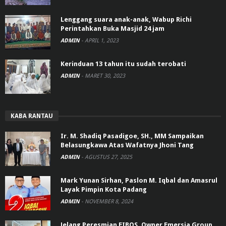
Lenggang suara anak-anak, Wabup Richi
Perintahkan Buka Masjid 24 jam
ADMIN
-
APRIL 1, 2023
Kerinduan 13 tahun itu sudah terobati
ADMIN
-
MARET 30, 2023
KABA RANTAU
Ir. M. Shadiq Pasadigoe, SH., MM Sampaikan
Belasungkawa Atas Wafatnya Jhoni Tang
ADMIN
-
AGUSTUS 27, 2025
Mark Yunan Sirhan, Paslon M. Iqbal dan Amasrul
Layak Pimpin Kota Padang
ADMIN
-
NOVEMBER 8, 2024
Jelang Peresmian EIBOS, Owner Emersia Group