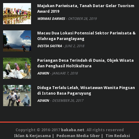
Majukan Pariwisata, Tanah Datar Gelar Tuorism
Award 2019
WIRMAS DARWIS
-
OKTOBER 28, 2019
Macau Dua Lokasi Potensial Sektor Pariwisata &
Olahraga Paranglayang
DESTIA SASTRA
-
JUNI 2, 2018
Pariangan Desa Terindah di Dunia, Objek Wisata
dan Penghasil Holtikultura
ADMIN
-
JANUARI 7, 2018
Diduga Terlalu Lelah, Wisatawan Wanita Pingsan
di Istano Basa Pagaruyung
ADMIN
-
DESEMBER 26, 2017
Copyright © 2016-2017
bakaba.net
. All rights reserved
Iklan & Kerjasama
Pedoman Media Siber
Tim Redaksi