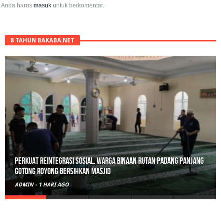
Anda harus
masuk
untuk berkomentar.
8 TAHUN BAKABA.NET
Polisi Sita 82 Paket Ganja Siap Edar di Tanah Datar
ADMIN
-
2 HARI AGO