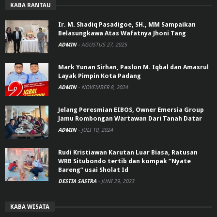
KABA RANTAU
Ir. M. Shadiq Pasadigoe, SH., MM Sampaikan
Belasungkawa Atas Wafatnya Jhoni Tang
ADMIN
-
AGUSTUS 27, 2025
Mark Yunan Sirhan, Paslon M. Iqbal dan Amasrul
Layak Pimpin Kota Padang
ADMIN
-
NOVEMBER 8, 2024
Jelang Peresmian EIBOS, Owner Emersia Group
Jamu Rombongan Wartawan Dari Tanah Datar
ADMIN
-
JULI 10, 2024
Rudi Kristiawan Karutan Luar Biasa, Ratusan
WRB Situbondo tertib dan kompak “Nyate
Bareng” usai Sholat Id
DESTIA SASTRA
-
JUNI 29, 2023
KABA WISATA