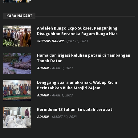
KABA NAGARI
Andaleh Bungo Expo Sukses, Pengunjung
Disuguhkan Beraneka Ragam Bunga Hias
WIRMAS DARWIS
-
JULI 16, 2023
Hama dan irigasi keluhan petani di Tambangan
Tanah Datar
ADMIN
-
APRIL 3, 2023
Lenggang suara anak-anak, Wabup Richi
Perintahkan Buka Masjid 24 jam
ADMIN
-
APRIL 1, 2023
Kerinduan 13 tahun itu sudah terobati
ADMIN
-
MARET 30, 2023