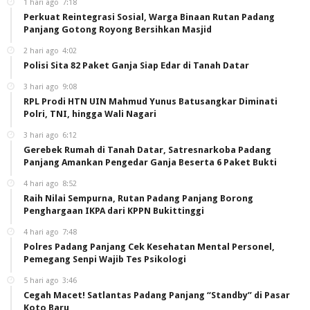
1 hari ago
7:18
Perkuat Reintegrasi Sosial, Warga Binaan Rutan Padang
Panjang Gotong Royong Bersihkan Masjid
2 hari ago
4:02
Polisi Sita 82 Paket Ganja Siap Edar di Tanah Datar
3 hari ago
9:08
RPL Prodi HTN UIN Mahmud Yunus Batusangkar Diminati
Polri, TNI, hingga Wali Nagari
3 hari ago
6:12
Gerebek Rumah di Tanah Datar, Satresnarkoba Padang
Panjang Amankan Pengedar Ganja Beserta 6 Paket Bukti
4 hari ago
8:52
Raih Nilai Sempurna, Rutan Padang Panjang Borong
Penghargaan IKPA dari KPPN Bukittinggi
4 hari ago
7:48
Polres Padang Panjang Cek Kesehatan Mental Personel,
Pemegang Senpi Wajib Tes Psikologi
5 hari ago
3:46
Cegah Macet! Satlantas Padang Panjang “Standby” di Pasar
Koto Baru