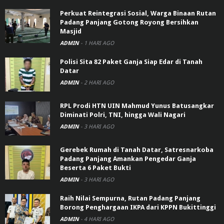
Perkuat Reintegrasi Sosial, Warga Binaan Rutan
Padang Panjang Gotong Royong Bersihkan
Masjid
ADMIN
-
1 HARI AGO
Polisi Sita 82 Paket Ganja Siap Edar di Tanah
Datar
ADMIN
-
2 HARI AGO
RPL Prodi HTN UIN Mahmud Yunus Batusangkar
Diminati Polri, TNI, hingga Wali Nagari
ADMIN
-
3 HARI AGO
Gerebek Rumah di Tanah Datar, Satresnarkoba
Padang Panjang Amankan Pengedar Ganja
Beserta 6 Paket Bukti
ADMIN
-
3 HARI AGO
Raih Nilai Sempurna, Rutan Padang Panjang
Borong Penghargaan IKPA dari KPPN Bukittinggi
ADMIN
-
4 HARI AGO