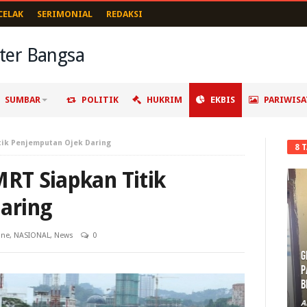
CELAK
SERIMONIAL
REDAKSI
SUMBAR
POLITIK
HUKRIM
EKBIS
PARIWISA
tik Penjemputan Ojek Daring
8 
MRT Siapkan Titik
aring
ine
,
NASIONAL
,
News
0
G
P
B
A