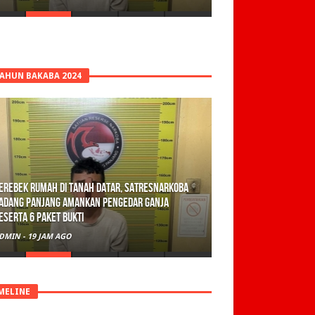
TAHUN BAKABA 2024
erebek Rumah di Tanah Datar, Satresnarkoba
adang Panjang Amankan Pengedar Ganja
eserta 6 Paket Bukti
DMIN
-
19 JAM AGO
MELINE