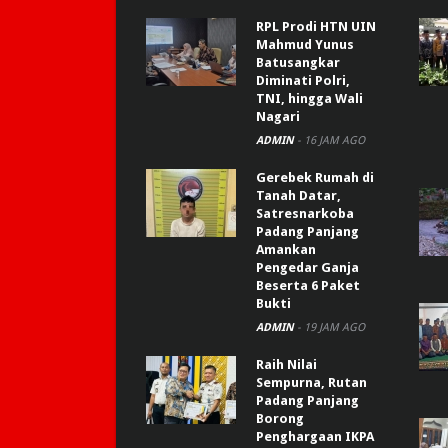
RPL Prodi HTN UIN
Mahmud Yunus
Batusangkar
Diminati Polri,
TNI, hingga Wali
Nagari
ADMIN
-
16 JAM AGO
Gerebek Rumah di
Tanah Datar,
Satresnarkoba
Padang Panjang
Amankan
Pengedar Ganja
Beserta 6 Paket
Bukti
ADMIN
-
19 JAM AGO
Raih Nilai
Sempurna, Rutan
Padang Panjang
Borong
Penghargaan IKPA