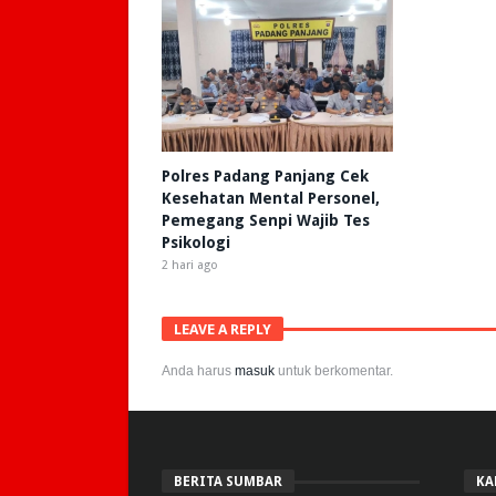
Polres Padang Panjang Cek
Kesehatan Mental Personel,
Pemegang Senpi Wajib Tes
Psikologi
2 hari ago
LEAVE A REPLY
Anda harus
masuk
untuk berkomentar.
BERITA SUMBAR
KA