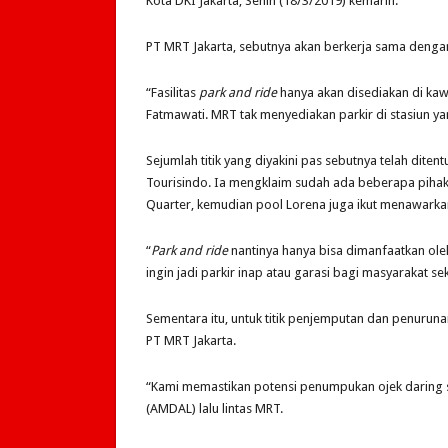
Kota DKI Jakarta, Senin (18/3/2019) kemarin.
PT MRT Jakarta, sebutnya akan berkerja sama dengan
“Fasilitas
park and ride
hanya akan disediakan di kaw
Fatmawati. MRT tak menyediakan parkir di stasiun ya
Sejumlah titik yang diyakini pas sebutnya telah ditent
Tourisindo. Ia mengklaim sudah ada beberapa piha
Quarter, kemudian pool Lorena juga ikut menawarkan
“
Park and ride
nantinya hanya bisa dimanfaatkan ole
ingin jadi parkir inap atau garasi bagi masyarakat se
Sementara itu, untuk titik penjemputan dan penuruna
PT MRT Jakarta.
“Kami memastikan potensi penumpukan ojek daring 
(AMDAL) lalu lintas MRT.