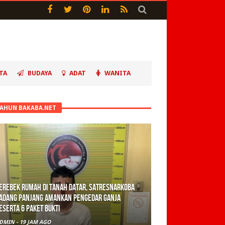
TA
BUDAYA
ADAT
WANITA
TAHUN BAKABA.NET
erebek Rumah di Tanah Datar, Satresnarkoba
adang Panjang Amankan Pengedar Ganja
eserta 6 Paket Bukti
DMIN
-
19 JAM AGO