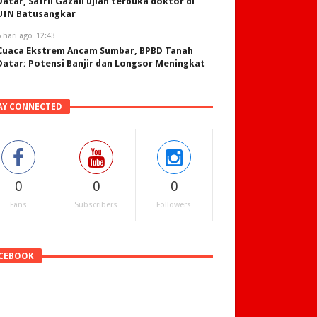
Datar, Safril Gazali ujian terbuka doktor di
UIN Batusangkar
 hari ago
12:43
Cuaca Ekstrem Ancam Sumbar, BPBD Tanah
Datar: Potensi Banjir dan Longsor Meningkat
AY CONNECTED
0
0
0
Fans
Subscribers
Followers
CEBOOK