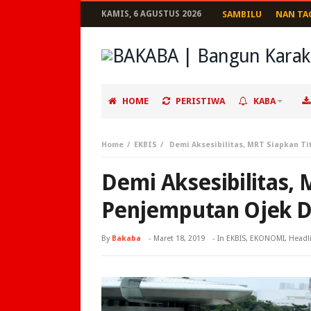
KAMIS, 6 AGUSTUS 2026
SAMBILU
NAN TA
HOME
PERISTIWA
KABA
Home
EKBIS
Demi Aksesibilitas, MRT Siapkan Ti
Demi Aksesibilitas, 
Penjemputan Ojek D
By
Bakaba
-
Maret 18, 2019
- In
EKBIS
,
EKONOMI
,
Headl