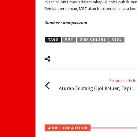
“Saat ini, MRT masih dalam tahap uji coba publik. 
Setelah peresmian, MRT akan beroperasi secara kome
Sumber : kompas.com
TAGS
MRT
OJEK ONLINE
OJOL
Previous article
Aturan Tentang Ojol Keluar, Tapi…
ABOUT THE AUTHOR