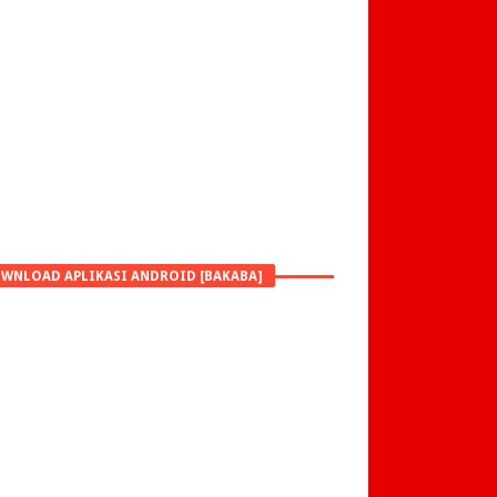
WNLOAD APLIKASI ANDROID [BAKABA]