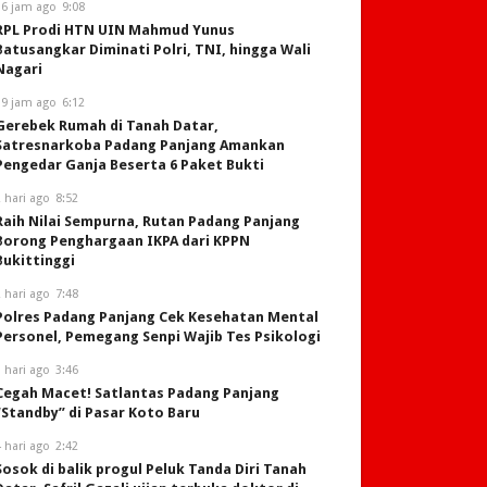
16 jam ago
9:08
RPL Prodi HTN UIN Mahmud Yunus
Batusangkar Diminati Polri, TNI, hingga Wali
Nagari
19 jam ago
6:12
Gerebek Rumah di Tanah Datar,
Satresnarkoba Padang Panjang Amankan
Pengedar Ganja Beserta 6 Paket Bukti
 hari ago
8:52
Raih Nilai Sempurna, Rutan Padang Panjang
Borong Penghargaan IKPA dari KPPN
Bukittinggi
 hari ago
7:48
Polres Padang Panjang Cek Kesehatan Mental
Personel, Pemegang Senpi Wajib Tes Psikologi
 hari ago
3:46
Cegah Macet! Satlantas Padang Panjang
“Standby” di Pasar Koto Baru
 hari ago
2:42
Sosok di balik progul Peluk Tanda Diri Tanah