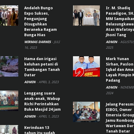
Andaleh Bungo
Ir. M. Shadiq
Expo Sukses,
Pasadigoe, SH.
Pengunjung
MM Sampaika
Disuguhkan
Belasungkawa
Beraneka Ragam
Atas Wafatny
Bunga Hias
Jhoni Tang
WIRMAS DARWIS
-
JULI
ADMIN
-
AGUSTUS
16, 2023
2025
Hama dan irigasi
Mark Yunan
keluhan petani di
Sirhan, Paslon
Tambangan Tanah
Iqbal dan Ama
Datar
Layak Pimpin 
Padang
ADMIN
-
APRIL 3, 2023
ADMIN
-
NOVEMBE
Lenggang suara
2024
anak-anak, Wabup
Richi Perintahkan
Jelang Peresm
Buka Masjid 24 jam
EIBOS, Owner
Emersia Grou
ADMIN
-
APRIL 1, 2023
Jamu Rombon
Wartawan Dar
Kerinduan 13
Tanah Datar
tahun itu sudah