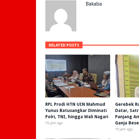
Bakaba
RELATED POSTS
RPL Prodi HTN UIN Mahmud
Gerebek R
Yunus Batusangkar Diminati
Datar, Sat
Polri, TNI, hingga Wali Nagari
Panjang A
Ganja Bese
16 jam ago
19 jam ago