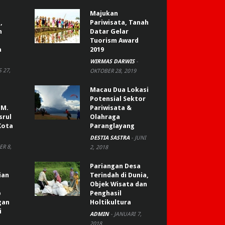
Majukan
,
Pariwisata, Tanah
n
Datar Gelar
Tuorism Award
a
2019
WIRMAS DARWIS
-
 27,
OKTOBER 28, 2019
Macau Dua Lokasi
Potensial Sektor
 M.
Pariwisata &
srul
Olahraga
Kota
Paranglayang
DESTIA SASTRA
-
JUNI
R 8,
2, 2018
Pariangan Desa
ian
Terindah di Dunia,
Objek Wisata dan
p
Penghasil
gan
Holtikultura
i
ADMIN
-
JANUARI 7,
2018