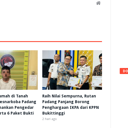
DO
umah di Tanah
Raih Nilai Sempurna, Rutan
resnarkoba Padang
Padang Panjang Borong
mankan Pengedar
Penghargaan IKPA dari KPPN
rta 6 Paket Bukti
Bukittinggi
2 hari ago