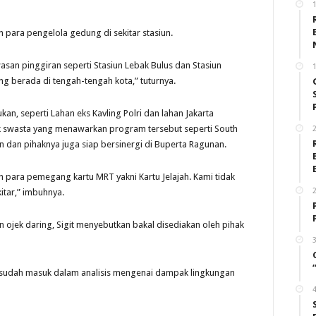
 para pengelola gedung di sekitar stasiun.
asan pinggiran seperti Stasiun Lebak Bulus dan Stasiun
ng berada di tengah-tengah kota,” tuturnya.
ukan, seperti Lahan eks Kavling Polri dan lahan Jakarta
k swasta yang menawarkan program tersebut seperti South
2
 dan pihaknya juga siap bersinergi di Buperta Ragunan.
h para pemegang kartu MRT yakni Kartu Jelajah. Kami tidak
2
kitar,” imbuhnya.
n ojek daring, Sigit menyebutkan bakal disediakan oleh pihak
3
sudah masuk dalam analisis mengenai dampak lingkungan
4