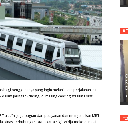
8 
G
P
B
 bagi penggunanya yang ingin melanjutkan perjalanan, PT
k dalam jaringan (daring) di masing-masing stasiun Mass
A
T aja. Ini juga bagian dari pelayanan dan mengenalkan MRT
TI
la Dinas Perhubungan DKI Jakarta Sigit Widjatmoko di Balai