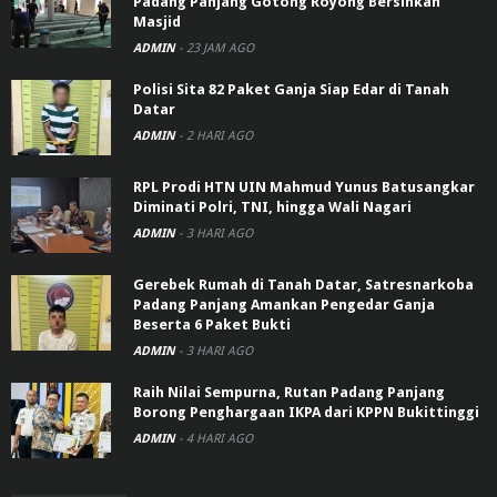
Padang Panjang Gotong Royong Bersihkan
Masjid
ADMIN
-
23 JAM AGO
Polisi Sita 82 Paket Ganja Siap Edar di Tanah
Datar
ADMIN
-
2 HARI AGO
RPL Prodi HTN UIN Mahmud Yunus Batusangkar
Diminati Polri, TNI, hingga Wali Nagari
ADMIN
-
3 HARI AGO
Gerebek Rumah di Tanah Datar, Satresnarkoba
Padang Panjang Amankan Pengedar Ganja
Beserta 6 Paket Bukti
ADMIN
-
3 HARI AGO
Raih Nilai Sempurna, Rutan Padang Panjang
Borong Penghargaan IKPA dari KPPN Bukittinggi
ADMIN
-
4 HARI AGO