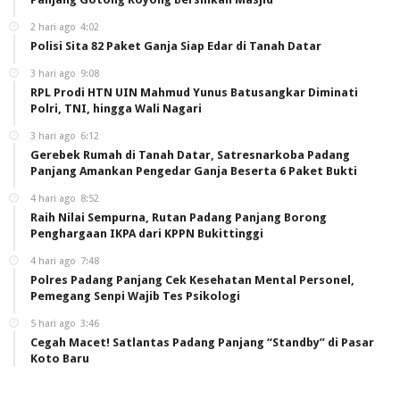
2 hari ago
4:02
Polisi Sita 82 Paket Ganja Siap Edar di Tanah Datar
3 hari ago
9:08
RPL Prodi HTN UIN Mahmud Yunus Batusangkar Diminati
Polri, TNI, hingga Wali Nagari
3 hari ago
6:12
Gerebek Rumah di Tanah Datar, Satresnarkoba Padang
Panjang Amankan Pengedar Ganja Beserta 6 Paket Bukti
4 hari ago
8:52
Raih Nilai Sempurna, Rutan Padang Panjang Borong
Penghargaan IKPA dari KPPN Bukittinggi
4 hari ago
7:48
Polres Padang Panjang Cek Kesehatan Mental Personel,
Pemegang Senpi Wajib Tes Psikologi
5 hari ago
3:46
Cegah Macet! Satlantas Padang Panjang “Standby” di Pasar
Koto Baru