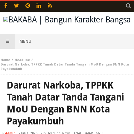
MENU
Home
Headline
Darurat Narkoba, TPPKK Tanah Datar Tanda Tangani MoU Dengan BNN Kota
Payakumbuh
Darurat Narkoba, TPPKK
Tanah Datar Tanda Tangani
MoU Dengan BNN Kota
Payakumbuh
By
Admin
-
Juli 1, 2025
- In
Headline
,
News
,
TANAH DATAR
0