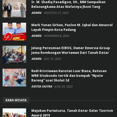
Ir. M. Shadiq Pasadigoe, SH., MM Sampaikan
Belasungkawa Atas Wafatnya Jhoni Tang
ADMIN
-
AGUSTUS 27, 2025
Mark Yunan Sirhan, Paslon M. Iqbal dan Amasrul
Layak Pimpin Kota Padang
ADMIN
-
NOVEMBER 8, 2024
Jelang Peresmian EIBOS, Owner Emersia Group
Jamu Rombongan Wartawan Dari Tanah Datar
ADMIN
-
JULI 10, 2024
Rudi Kristiawan Karutan Luar Biasa, Ratusan
WRB Situbondo tertib dan kompak “Nyate
Bareng” usai Sholat Id
DESTIA SASTRA
-
JUNI 29, 2023
KABA WISATA
Majukan Pariwisata, Tanah Datar Gelar Tuorism
Award 2019