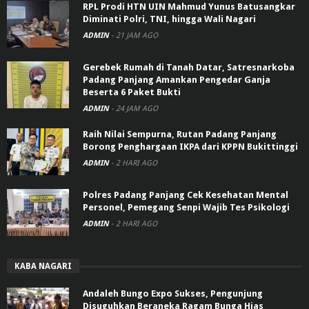
RPL Prodi HTN UIN Mahmud Yunus Batusangkar
Diminati Polri, TNI, hingga Wali Nagari
ADMIN
-
21 JAM AGO
Gerebek Rumah di Tanah Datar, Satresnarkoba
Padang Panjang Amankan Pengedar Ganja
Beserta 6 Paket Bukti
ADMIN
-
24 JAM AGO
Raih Nilai Sempurna, Rutan Padang Panjang
Borong Penghargaan IKPA dari KPPN Bukittinggi
ADMIN
-
2 HARI AGO
Polres Padang Panjang Cek Kesehatan Mental
Personel, Pemegang Senpi Wajib Tes Psikologi
ADMIN
-
2 HARI AGO
KABA NAGARI
Andaleh Bungo Expo Sukses, Pengunjung
Disuguhkan Beraneka Ragam Bunga Hias