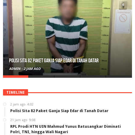
RPL Prodi HTN UIN Mahmud Yunus Batusangkar Diminati Polri, TNI,
hingga Wali Nagari
ADMIN
-
21 JAM AGO
TIMELINE
2 jam ago
4:02
Polisi Sita 82 Paket Ganja Siap Edar di Tanah Datar
21 jam ago
9:08
RPL Prodi HTN UIN Mahmud Yunus Batusangkar Diminati
Polri, TNI, hingga Wali Nagari