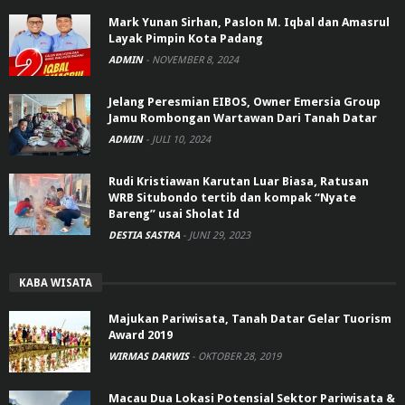
Mark Yunan Sirhan, Paslon M. Iqbal dan Amasrul
Layak Pimpin Kota Padang
ADMIN
-
NOVEMBER 8, 2024
Jelang Peresmian EIBOS, Owner Emersia Group
Jamu Rombongan Wartawan Dari Tanah Datar
ADMIN
-
JULI 10, 2024
Rudi Kristiawan Karutan Luar Biasa, Ratusan
WRB Situbondo tertib dan kompak “Nyate
Bareng” usai Sholat Id
DESTIA SASTRA
-
JUNI 29, 2023
KABA WISATA
Majukan Pariwisata, Tanah Datar Gelar Tuorism
Award 2019
WIRMAS DARWIS
-
OKTOBER 28, 2019
Macau Dua Lokasi Potensial Sektor Pariwisata &