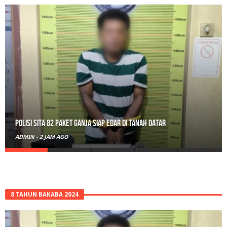
RPL Prodi HTN UIN Mahmud Yunus Batusangkar Diminati Polri, TNI,
hingga Wali Nagari
ADMIN
-
21 JAM AGO
8 TAHUN BAKABA 2024