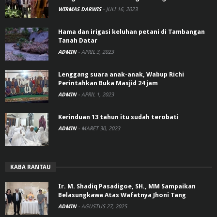
WIRMAS DARWIS
-
JULI 16, 2023
Hama dan irigasi keluhan petani di Tambangan
Tanah Datar
ADMIN
-
APRIL 3, 2023
Lenggang suara anak-anak, Wabup Richi
Perintahkan Buka Masjid 24 jam
ADMIN
-
APRIL 1, 2023
Kerinduan 13 tahun itu sudah terobati
ADMIN
-
MARET 30, 2023
KABA RANTAU
Ir. M. Shadiq Pasadigoe, SH., MM Sampaikan
Belasungkawa Atas Wafatnya Jhoni Tang
ADMIN
-
AGUSTUS 27, 2025