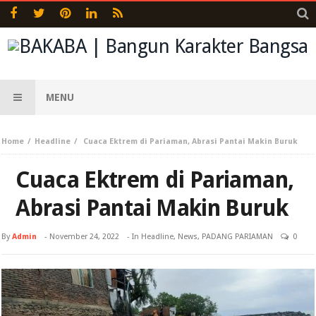
MENU
Home
Headline
Cuaca Ektrem di Pariaman, Abrasi Pantai Makin Buruk
Cuaca Ektrem di Pariaman,
Abrasi Pantai Makin Buruk
By
Admin
-
November 24, 2022
- In
Headline
,
News
,
PADANG PARIAMAN
0