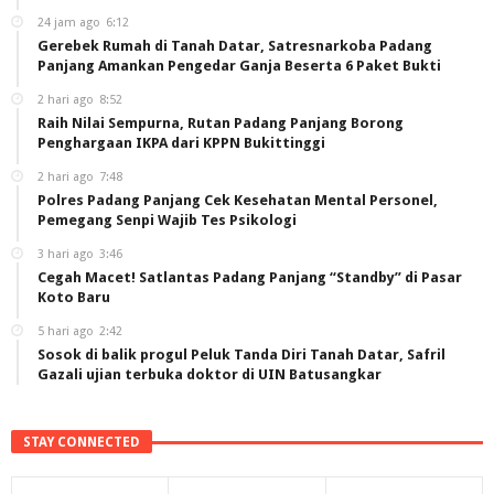
24 jam ago
6:12
Gerebek Rumah di Tanah Datar, Satresnarkoba Padang
Panjang Amankan Pengedar Ganja Beserta 6 Paket Bukti
2 hari ago
8:52
Raih Nilai Sempurna, Rutan Padang Panjang Borong
Penghargaan IKPA dari KPPN Bukittinggi
2 hari ago
7:48
Polres Padang Panjang Cek Kesehatan Mental Personel,
Pemegang Senpi Wajib Tes Psikologi
3 hari ago
3:46
Cegah Macet! Satlantas Padang Panjang “Standby” di Pasar
Koto Baru
5 hari ago
2:42
Sosok di balik progul Peluk Tanda Diri Tanah Datar, Safril
Gazali ujian terbuka doktor di UIN Batusangkar
STAY CONNECTED