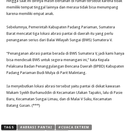
Hingga saat ini dirinya masih bertahan di rumah tersebut karena tidak
memiliki tempat tinggal lainnya dan merasa tidak bisa menumpang
karena memiliki empat anak.
Sebelumnya, Pemerintah Kabupaten Padang Pariaman, Sumatera
Barat mencatat tiga lokasi abrasi pantai di daerah itu yang perlu
penanganan serius dari Balai Wilayah Sungai (BWS) Sumatera V.
“Penanganan abrasi pantai berada di BWS Sumatera V, jadi kami hanya
bisa mendesak BWS untuk segera menangani ini,” kata Kepala
Pelaksana Badan Penanggulangan Bencana Daerah (BPBD) Kabupaten
Padang Pariaman Budi Mulya di Parit Malintang.
Ia menyebutkan lokasi abrasi tersebut yaitu pantai di dekat kawasan
Makam Syekh Burhanuddin di Kecamatan Ulakan Tapakis, lalu di Pasie
Baru, Kecamatan Sungai Limau, dan di Malai V Suku, Kecamatan
Batang Gasan. (***)
TAGS
#ABRASI PANTAI
#CUACA EKTREM