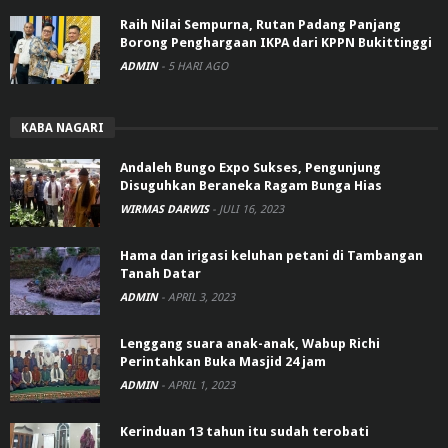
Raih Nilai Sempurna, Rutan Padang Panjang
Borong Penghargaan IKPA dari KPPN Bukittinggi
ADMIN
-
5 HARI AGO
KABA NAGARI
Andaleh Bungo Expo Sukses, Pengunjung
Disuguhkan Beraneka Ragam Bunga Hias
WIRMAS DARWIS
-
JULI 16, 2023
Hama dan irigasi keluhan petani di Tambangan
Tanah Datar
ADMIN
-
APRIL 3, 2023
Lenggang suara anak-anak, Wabup Richi
Perintahkan Buka Masjid 24 jam
ADMIN
-
APRIL 1, 2023
Kerinduan 13 tahun itu sudah terobati