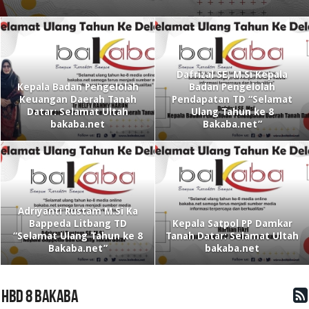
Dafrizal SE, M.Si Kepala
Kepala Badan Pengelolah
Badan Pengelolah
Keuangan Daerah Tanah
Pendapatan TD “Selamat
Datar: Selamat Ultah
Ulang Tahun ke 8
bakaba.net
Bakaba.net”
Adriyanti Rustam M.Si Ka
Bappeda Litbang TD
Kepala Satpol PP Damkar
“Selamat Ulang Tahun ke 8
Tanah Datar: Selamat Ultah
Bakaba.net”
bakaba.net
HBD 8 BAKABA