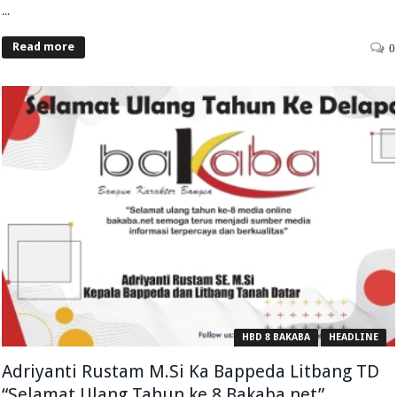
...
Read more
0
HBD 8 BAKABA
HEADLINE
Adriyanti Rustam M.Si Ka Bappeda Litbang TD
“Selamat Ulang Tahun ke 8 Bakaba.net”