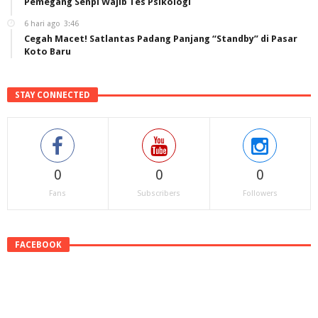
Pemegang Senpi Wajib Tes Psikologi
6 hari ago
3:46
Cegah Macet! Satlantas Padang Panjang “Standby” di Pasar
Koto Baru
STAY CONNECTED
0
0
0
Fans
Subscribers
Followers
FACEBOOK