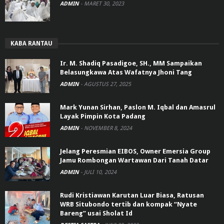
ADMIN
-
MARET 30, 2023
KABA RANTAU
Ir. M. Shadiq Pasadigoe, SH., MM Sampaikan
Belasungkawa Atas Wafatnya Jhoni Tang
ADMIN
-
AGUSTUS 27, 2025
Mark Yunan Sirhan, Paslon M. Iqbal dan Amasrul
Layak Pimpin Kota Padang
ADMIN
-
NOVEMBER 8, 2024
Jelang Peresmian EIBOS, Owner Emersia Group
Jamu Rombongan Wartawan Dari Tanah Datar
ADMIN
-
JULI 10, 2024
Rudi Kristiawan Karutan Luar Biasa, Ratusan
WRB Situbondo tertib dan kompak “Nyate
Bareng” usai Sholat Id