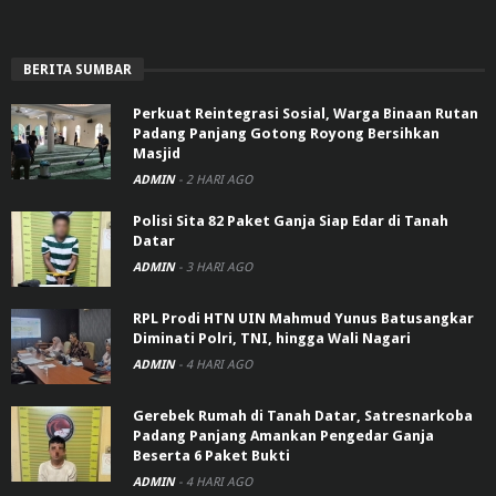
BERITA SUMBAR
Perkuat Reintegrasi Sosial, Warga Binaan Rutan
Padang Panjang Gotong Royong Bersihkan
Masjid
ADMIN
-
2 HARI AGO
Polisi Sita 82 Paket Ganja Siap Edar di Tanah
Datar
ADMIN
-
3 HARI AGO
RPL Prodi HTN UIN Mahmud Yunus Batusangkar
Diminati Polri, TNI, hingga Wali Nagari
ADMIN
-
4 HARI AGO
Gerebek Rumah di Tanah Datar, Satresnarkoba
Padang Panjang Amankan Pengedar Ganja
Beserta 6 Paket Bukti
ADMIN
-
4 HARI AGO