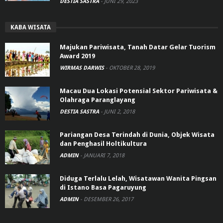
DESTIA SASTRA
-
JUNI 29, 2023
KABA WISATA
Majukan Pariwisata, Tanah Datar Gelar Tuorism
Award 2019
WIRMAS DARWIS
-
OKTOBER 28, 2019
Macau Dua Lokasi Potensial Sektor Pariwisata &
Olahraga Paranglayang
DESTIA SASTRA
-
JUNI 2, 2018
Pariangan Desa Terindah di Dunia, Objek Wisata
dan Penghasil Holtikultura
ADMIN
-
JANUARI 7, 2018
Diduga Terlalu Lelah, Wisatawan Wanita Pingsan
di Istano Basa Pagaruyung
ADMIN
-
DESEMBER 26, 2017