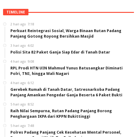
TIMELINE
2 hari ago
7:18
Perkuat Reintegrasi Sosial, Warga Binaan Rutan Padang
Panjang Gotong Royong Bersihkan Masjid
3 hari ago
4:02
Polisi Sita 82 Paket Ganja Siap Edar di Tanah Datar
4 hari ago
9:08
RPL Prodi HTN UIN Mahmud Yunus Batusangkar Diminati
Polri, TNI, hingga Wali Nagari
4 hari ago
6:12
Gerebek Rumah di Tanah Datar, Satresnarkoba Padang
Panjang Amankan Pengedar Ganja Beserta 6 Paket Bukti
5 hari ago
8:52
Raih Nilai Sempurna, Rutan Padang Panjang Borong
Penghargaan IKPA dari KPPN Bukittinggi
5 hari ago
7:48
Polres Padang Panjang Cek Kesehatan Mental Personel,