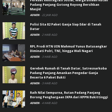
Perkuat Reintegrasi Sosial, Warga Binaan Rutan
Padang Panjang Gotong Royong Bersihkan
Masjid
ADMIN
-
22 JAM AGO
Polisi Sita 82 Paket Ganja Siap Edar di Tanah
Datar
ADMIN
-
2 HARI AGO
RPL Prodi HTN UIN Mahmud Yunus Batusangkar
Diminati Polri, TNI, hingga Wali Nagari
ADMIN
-
3 HARI AGO
Gerebek Rumah di Tanah Datar, Satresnarkoba
Padang Panjang Amankan Pengedar Ganja
Beserta 6 Paket Bukti
ADMIN
-
3 HARI AGO
Raih Nilai Sempurna, Rutan Padang Panjang
Borong Penghargaan IKPA dari KPPN Bukittinggi
ADMIN
-
4 HARI AGO