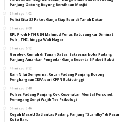
Panjang Gotong Royong Bersihkan Masjid
2 hari ago
4:02
Polisi Sita 82 Paket Ganja Siap Edar di Tanah Datar
3 hari ago
9:08
RPL Prodi HTN UIN Mahmud Yunus Batusangkar Diminati
Polri, TNI, hingga Wali Nagari
3 hari ago
6:12
Gerebek Rumah di Tanah Datar, Satresnarkoba Padang
Panjang Amankan Pengedar Ganja Beserta 6 Paket Bukti
4 hari ago
8:52
Raih Nilai Sempurna, Rutan Padang Panjang Borong
Penghargaan IKPA dari KPPN Bukittinggi
4 hari ago
7:48
Polres Padang Panjang Cek Kesehatan Mental Personel,
Pemegang Senpi Wajib Tes Psikologi
5 hari ago
3:46
Cegah Macet! Satlantas Padang Panjang “Standby” di Pasar
Koto Baru