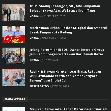
Ir. M. Shadiq Pasadigoe, SH., MM Sampaikan
Belasungkawa Atas Wafatnya Jhoni Tang
ADMIN
-
AGUSTUS 27, 2025
Mark Yunan Sirhan, Paslon M. Iqbal dan Amasrul
Layak Pimpin Kota Padang
ADMIN
-
NOVEMBER 8, 2024
Jelang Peresmian EIBOS, Owner Emersia Group
Jamu Rombongan Wartawan Dari Tanah Datar
ADMIN
-
JULI 10, 2024
Rudi Kristiawan Karutan Luar Biasa, Ratusan
WRB Situbondo tertib dan kompak “Nyate
Bareng” usai Sholat Id
DESTIA SASTRA
-
JUNI 29, 2023
KABA WISATA
Majukan Pariwisata, Tanah Datar Gelar Tuorism