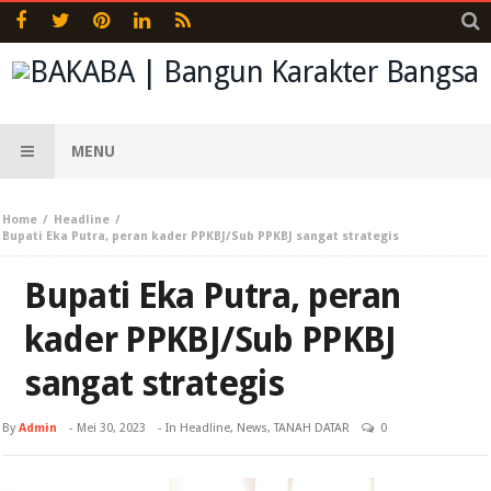
MENU
Home
Headline
Bupati Eka Putra, peran kader PPKBJ/Sub PPKBJ sangat strategis
Bupati Eka Putra, peran
kader PPKBJ/Sub PPKBJ
sangat strategis
By
Admin
-
Mei 30, 2023
- In
Headline
,
News
,
TANAH DATAR
0