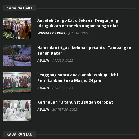
KABA NAGARI
Andaleh Bungo Expo Sukses, Pengunjung
Disuguhkan Beraneka Ragam Bunga Hias
WIRMAS DARWIS
-
JULI 16, 2023
Hama dan irigasi keluhan petani di Tambangan
Tanah Datar
ADMIN
-
APRIL 3, 2023
Lenggang suara anak-anak, Wabup Richi
Perintahkan Buka Masjid 24 jam
ADMIN
-
APRIL 1, 2023
Kerinduan 13 tahun itu sudah terobati
ADMIN
-
MARET 30, 2023
KABA RANTAU