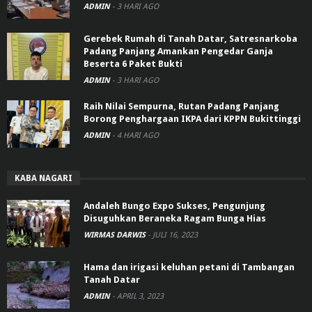
ADMIN
-
3 HARI AGO
Gerebek Rumah di Tanah Datar, Satresnarkoba
Padang Panjang Amankan Pengedar Ganja
Beserta 6 Paket Bukti
ADMIN
-
3 HARI AGO
Raih Nilai Sempurna, Rutan Padang Panjang
Borong Penghargaan IKPA dari KPPN Bukittinggi
ADMIN
-
4 HARI AGO
KABA NAGARI
Andaleh Bungo Expo Sukses, Pengunjung
Disuguhkan Beraneka Ragam Bunga Hias
WIRMAS DARWIS
-
JULI 16, 2023
Hama dan irigasi keluhan petani di Tambangan
Tanah Datar
ADMIN
-
APRIL 3, 2023