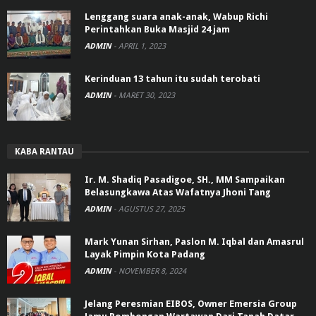
Lenggang suara anak-anak, Wabup Richi
Perintahkan Buka Masjid 24 jam
ADMIN
-
APRIL 1, 2023
Kerinduan 13 tahun itu sudah terobati
ADMIN
-
MARET 30, 2023
KABA RANTAU
Ir. M. Shadiq Pasadigoe, SH., MM Sampaikan
Belasungkawa Atas Wafatnya Jhoni Tang
ADMIN
-
AGUSTUS 27, 2025
Mark Yunan Sirhan, Paslon M. Iqbal dan Amasrul
Layak Pimpin Kota Padang
ADMIN
-
NOVEMBER 8, 2024
Jelang Peresmian EIBOS, Owner Emersia Group