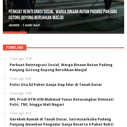
Polisi Sita 82 Paket Ganja Siap Edar di Tanah Datar
ADMIN
-
3 HARI AGO
TIMELINE
1 hari ago
7:18
Perkuat Reintegrasi Sosial, Warga Binaan Rutan Padang
Panjang Gotong Royong Bersihkan Masjid
3 hari ago
4:02
Polisi Sita 82 Paket Ganja Siap Edar di Tanah Datar
3 hari ago
9:08
RPL Prodi HTN UIN Mahmud Yunus Batusangkar Diminati
Polri, TNI, hingga Wali Nagari
3 hari ago
6:12
Gerebek Rumah di Tanah Datar, Satresnarkoba Padang
Panjang Amankan Pengedar Ganja Beserta 6 Paket Bukti