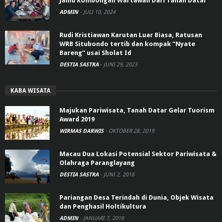
Jamu Rombongan Wartawan Dari Tanah Datar
ADMIN
-
JULI 10, 2024
Rudi Kristiawan Karutan Luar Biasa, Ratusan
WRB Situbondo tertib dan kompak “Nyate
Bareng” usai Sholat Id
DESTIA SASTRA
-
JUNI 29, 2023
KABA WISATA
Majukan Pariwisata, Tanah Datar Gelar Tuorism
Award 2019
WIRMAS DARWIS
-
OKTOBER 28, 2019
Macau Dua Lokasi Potensial Sektor Pariwisata &
Olahraga Paranglayang
DESTIA SASTRA
-
JUNI 2, 2018
Pariangan Desa Terindah di Dunia, Objek Wisata
dan Penghasil Holtikultura
ADMIN
-
JANUARI 7, 2018