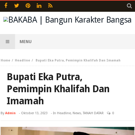
MENU
Home
Headline
Bupati Eka Putra, Pemimpin Khalifah Dan Imamah
Bupati Eka Putra,
Pemimpin Khalifah Dan
Imamah
By
Admin
-
Oktober 13, 2023
- In
Headline
,
News
,
TANAH DATAR
0