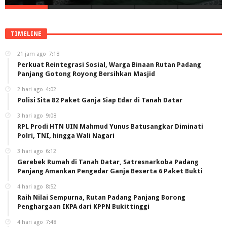
TIMELINE
21 jam ago
7:18
Perkuat Reintegrasi Sosial, Warga Binaan Rutan Padang
Panjang Gotong Royong Bersihkan Masjid
2 hari ago
4:02
Polisi Sita 82 Paket Ganja Siap Edar di Tanah Datar
3 hari ago
9:08
RPL Prodi HTN UIN Mahmud Yunus Batusangkar Diminati
Polri, TNI, hingga Wali Nagari
3 hari ago
6:12
Gerebek Rumah di Tanah Datar, Satresnarkoba Padang
Panjang Amankan Pengedar Ganja Beserta 6 Paket Bukti
4 hari ago
8:52
Raih Nilai Sempurna, Rutan Padang Panjang Borong
Penghargaan IKPA dari KPPN Bukittinggi
4 hari ago
7:48