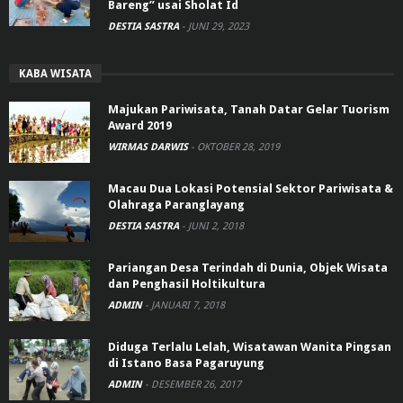
Bareng” usai Sholat Id
DESTIA SASTRA
-
JUNI 29, 2023
KABA WISATA
Majukan Pariwisata, Tanah Datar Gelar Tuorism
Award 2019
WIRMAS DARWIS
-
OKTOBER 28, 2019
Macau Dua Lokasi Potensial Sektor Pariwisata &
Olahraga Paranglayang
DESTIA SASTRA
-
JUNI 2, 2018
Pariangan Desa Terindah di Dunia, Objek Wisata
dan Penghasil Holtikultura
ADMIN
-
JANUARI 7, 2018
Diduga Terlalu Lelah, Wisatawan Wanita Pingsan
di Istano Basa Pagaruyung
ADMIN
-
DESEMBER 26, 2017