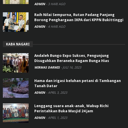
ADMIN
-
3 HARI AGO
Raih Nilai Sempurna, Rutan Padang Panjang
Borong Penghargaan IKPA dari KPPN Bukittinggi
ADMIN
-
4 HARI AGO
KABA NAGARI
Andaleh Bungo Expo Sukses, Pengunjung
Disuguhkan Beraneka Ragam Bunga Hias
WIRMAS DARWIS
-
JULI 16, 2023
Hama dan irigasi keluhan petani di Tambangan
Tanah Datar
ADMIN
-
APRIL 3, 2023
Lenggang suara anak-anak, Wabup Richi
Perintahkan Buka Masjid 24 jam
ADMIN
-
APRIL 1, 2023