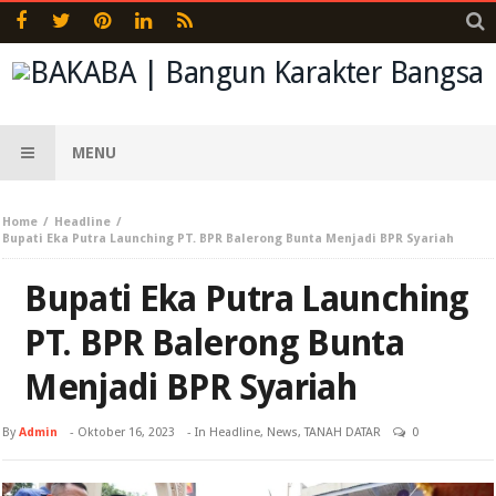
MENU
Home
Headline
Bupati Eka Putra Launching PT. BPR Balerong Bunta Menjadi BPR Syariah
Bupati Eka Putra Launching
PT. BPR Balerong Bunta
Menjadi BPR Syariah
By
Admin
-
Oktober 16, 2023
- In
Headline
,
News
,
TANAH DATAR
0