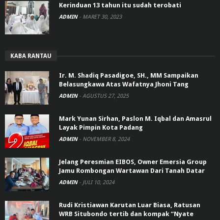
Kerinduan 13 tahun itu sudah terobati
ADMIN
-
MARET 30, 2023
KABA RANTAU
Ir. M. Shadiq Pasadigoe, SH., MM Sampaikan
Belasungkawa Atas Wafatnya Jhoni Tang
ADMIN
-
AGUSTUS 27, 2025
Mark Yunan Sirhan, Paslon M. Iqbal dan Amasrul
Layak Pimpin Kota Padang
ADMIN
-
NOVEMBER 8, 2024
Jelang Peresmian EIBOS, Owner Emersia Group
Jamu Rombongan Wartawan Dari Tanah Datar
ADMIN
-
JULI 10, 2024
Rudi Kristiawan Karutan Luar Biasa, Ratusan
WRB Situbondo tertib dan kompak “Nyate