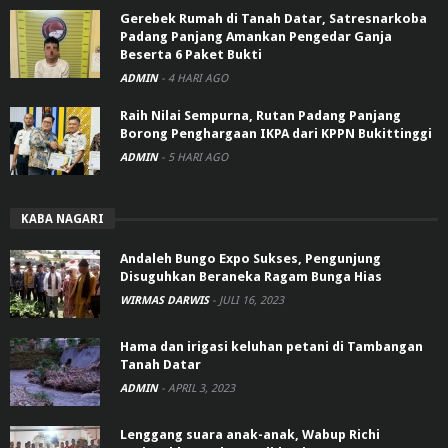
Gerebek Rumah di Tanah Datar, Satresnarkoba
Padang Panjang Amankan Pengedar Ganja
Beserta 6 Paket Bukti
ADMIN
-
4 HARI AGO
Raih Nilai Sempurna, Rutan Padang Panjang
Borong Penghargaan IKPA dari KPPN Bukittinggi
ADMIN
-
5 HARI AGO
KABA NAGARI
Andaleh Bungo Expo Sukses, Pengunjung
Disuguhkan Beraneka Ragam Bunga Hias
WIRMAS DARWIS
-
JULI 16, 2023
Hama dan irigasi keluhan petani di Tambangan
Tanah Datar
ADMIN
-
APRIL 3, 2023
Lenggang suara anak-anak, Wabup Richi