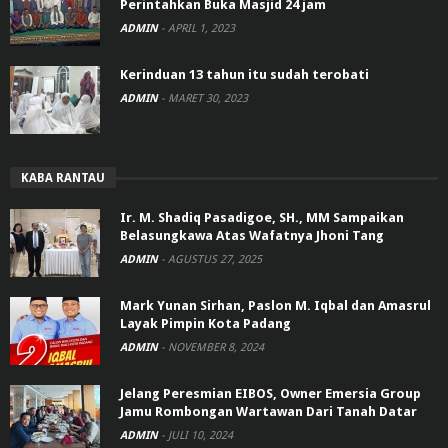
Perintahkan Buka Masjid 24 jam
ADMIN
-
APRIL 1, 2023
Kerinduan 13 tahun itu sudah terobati
ADMIN
-
MARET 30, 2023
KABA RANTAU
Ir. M. Shadiq Pasadigoe, SH., MM Sampaikan
Belasungkawa Atas Wafatnya Jhoni Tang
ADMIN
-
AGUSTUS 27, 2025
Mark Yunan Sirhan, Paslon M. Iqbal dan Amasrul
Layak Pimpin Kota Padang
ADMIN
-
NOVEMBER 8, 2024
Jelang Peresmian EIBOS, Owner Emersia Group
Jamu Rombongan Wartawan Dari Tanah Datar
ADMIN
-
JULI 10, 2024