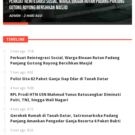
Polisi Sita 82 Paket Ganja Siap Edar di Tanah Datar
ADMIN
-
3 HARI AGO
TIMELINE
2 hari ago
7:18
Perkuat Reintegrasi Sosial, Warga Binaan Rutan Padang
Panjang Gotong Royong Bersihkan Masjid
3 hari ago
4:02
Polisi Sita 82 Paket Ganja Siap Edar di Tanah Datar
4 hari ago
9:08
RPL Prodi HTN UIN Mahmud Yunus Batusangkar Diminati
Polri, TNI, hingga Wali Nagari
4 hari ago
6:12
Gerebek Rumah di Tanah Datar, Satresnarkoba Padang
Panjang Amankan Pengedar Ganja Beserta 6 Paket Bukti
5 hari ago
8:52