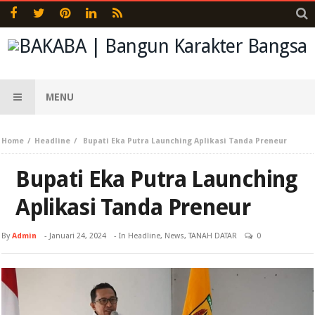
MENU
Home
Headline
Bupati Eka Putra Launching Aplikasi Tanda Preneur
Bupati Eka Putra Launching
Aplikasi Tanda Preneur
By
Admin
-
Januari 24, 2024
- In
Headline
,
News
,
TANAH DATAR
0