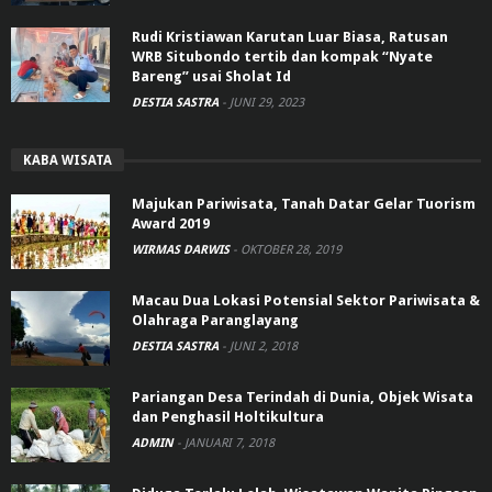
Rudi Kristiawan Karutan Luar Biasa, Ratusan
WRB Situbondo tertib dan kompak “Nyate
Bareng” usai Sholat Id
DESTIA SASTRA
-
JUNI 29, 2023
KABA WISATA
Majukan Pariwisata, Tanah Datar Gelar Tuorism
Award 2019
WIRMAS DARWIS
-
OKTOBER 28, 2019
Macau Dua Lokasi Potensial Sektor Pariwisata &
Olahraga Paranglayang
DESTIA SASTRA
-
JUNI 2, 2018
Pariangan Desa Terindah di Dunia, Objek Wisata
dan Penghasil Holtikultura
ADMIN
-
JANUARI 7, 2018