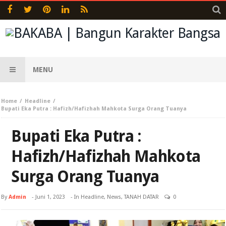
MENU
Home
Headline
Bupati Eka Putra : Hafizh/Hafizhah Mahkota Surga Orang Tuanya
Bupati Eka Putra :
Hafizh/Hafizhah Mahkota
Surga Orang Tuanya
By
Admin
-
Juni 1, 2023
- In
Headline
,
News
,
TANAH DATAR
0