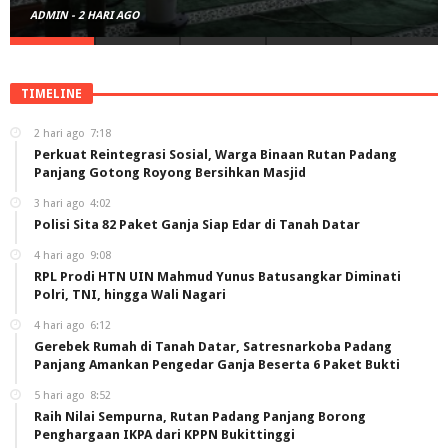
ADMIN
-
2 HARI AGO
TIMELINE
2 hari ago
7:18
Perkuat Reintegrasi Sosial, Warga Binaan Rutan Padang
Panjang Gotong Royong Bersihkan Masjid
3 hari ago
4:02
Polisi Sita 82 Paket Ganja Siap Edar di Tanah Datar
4 hari ago
9:08
RPL Prodi HTN UIN Mahmud Yunus Batusangkar Diminati
Polri, TNI, hingga Wali Nagari
4 hari ago
6:12
Gerebek Rumah di Tanah Datar, Satresnarkoba Padang
Panjang Amankan Pengedar Ganja Beserta 6 Paket Bukti
5 hari ago
8:52
Raih Nilai Sempurna, Rutan Padang Panjang Borong
Penghargaan IKPA dari KPPN Bukittinggi