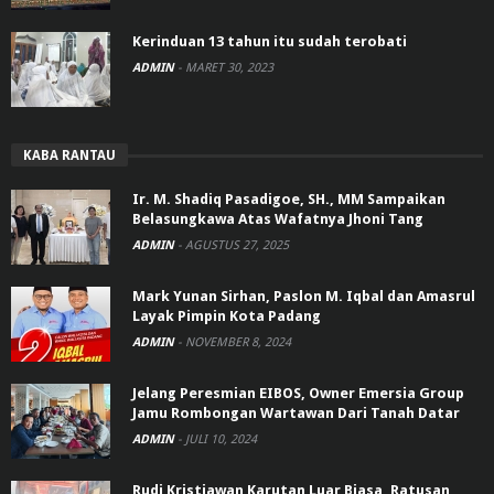
Kerinduan 13 tahun itu sudah terobati
ADMIN
-
MARET 30, 2023
KABA RANTAU
Ir. M. Shadiq Pasadigoe, SH., MM Sampaikan
Belasungkawa Atas Wafatnya Jhoni Tang
ADMIN
-
AGUSTUS 27, 2025
Mark Yunan Sirhan, Paslon M. Iqbal dan Amasrul
Layak Pimpin Kota Padang
ADMIN
-
NOVEMBER 8, 2024
Jelang Peresmian EIBOS, Owner Emersia Group
Jamu Rombongan Wartawan Dari Tanah Datar
ADMIN
-
JULI 10, 2024
Rudi Kristiawan Karutan Luar Biasa, Ratusan