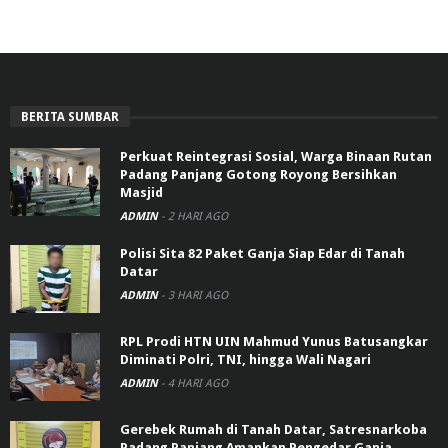
BERITA SUMBAR
Perkuat Reintegrasi Sosial, Warga Binaan Rutan
Padang Panjang Gotong Royong Bersihkan
Masjid
ADMIN
-
2 HARI AGO
Polisi Sita 82 Paket Ganja Siap Edar di Tanah
Datar
ADMIN
-
3 HARI AGO
RPL Prodi HTN UIN Mahmud Yunus Batusangkar
Diminati Polri, TNI, hingga Wali Nagari
ADMIN
-
4 HARI AGO
Gerebek Rumah di Tanah Datar, Satresnarkoba
Padang Panjang Amankan Pengedar Ganja