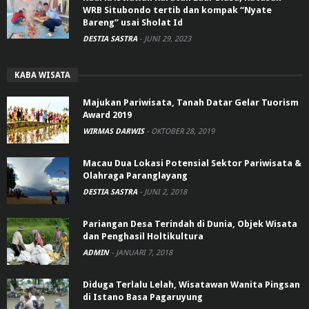
WRB Situbondo tertib dan kompak “Nyate
Bareng” usai Sholat Id
DESTIA SASTRA
-
JUNI 29, 2023
KABA WISATA
Majukan Pariwisata, Tanah Datar Gelar Tuorism
Award 2019
WIRMAS DARWIS
-
OKTOBER 28, 2019
Macau Dua Lokasi Potensial Sektor Pariwisata &
Olahraga Paranglayang
DESTIA SASTRA
-
JUNI 2, 2018
Pariangan Desa Terindah di Dunia, Objek Wisata
dan Penghasil Holtikultura
ADMIN
-
JANUARI 7, 2018
Diduga Terlalu Lelah, Wisatawan Wanita Pingsan
di Istano Basa Pagaruyung