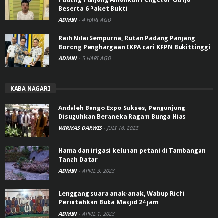
Beserta 6 Paket Bukti
ADMIN
-
4 HARI AGO
Raih Nilai Sempurna, Rutan Padang Panjang
Borong Penghargaan IKPA dari KPPN Bukittinggi
ADMIN
-
5 HARI AGO
KABA NAGARI
Andaleh Bungo Expo Sukses, Pengunjung
Disuguhkan Beraneka Ragam Bunga Hias
WIRMAS DARWIS
-
JULI 16, 2023
Hama dan irigasi keluhan petani di Tambangan
Tanah Datar
ADMIN
-
APRIL 3, 2023
Lenggang suara anak-anak, Wabup Richi
Perintahkan Buka Masjid 24 jam
ADMIN
-
APRIL 1, 2023