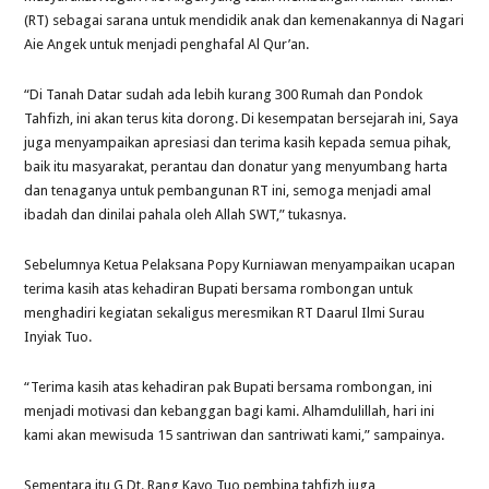
(RT) sebagai sarana untuk mendidik anak dan kemenakannya di Nagari
Aie Angek untuk menjadi penghafal Al Qur’an.
“Di Tanah Datar sudah ada lebih kurang 300 Rumah dan Pondok
Tahfizh, ini akan terus kita dorong. Di kesempatan bersejarah ini, Saya
juga menyampaikan apresiasi dan terima kasih kepada semua pihak,
baik itu masyarakat, perantau dan donatur yang menyumbang harta
dan tenaganya untuk pembangunan RT ini, semoga menjadi amal
ibadah dan dinilai pahala oleh Allah SWT,” tukasnya.
Sebelumnya Ketua Pelaksana Popy Kurniawan menyampaikan ucapan
terima kasih atas kehadiran Bupati bersama rombongan untuk
menghadiri kegiatan sekaligus meresmikan RT Daarul Ilmi Surau
Inyiak Tuo.
“Terima kasih atas kehadiran pak Bupati bersama rombongan, ini
menjadi motivasi dan kebanggan bagi kami. Alhamdulillah, hari ini
kami akan mewisuda 15 santriwan dan santriwati kami,” sampainya.
Sementara itu G Dt. Rang Kayo Tuo pembina tahfizh juga