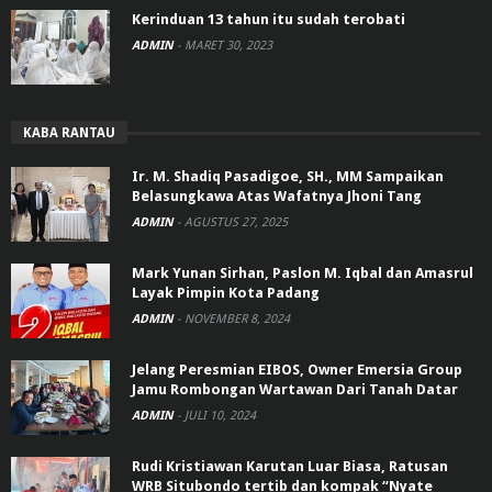
Kerinduan 13 tahun itu sudah terobati
ADMIN
-
MARET 30, 2023
KABA RANTAU
Ir. M. Shadiq Pasadigoe, SH., MM Sampaikan
Belasungkawa Atas Wafatnya Jhoni Tang
ADMIN
-
AGUSTUS 27, 2025
Mark Yunan Sirhan, Paslon M. Iqbal dan Amasrul
Layak Pimpin Kota Padang
ADMIN
-
NOVEMBER 8, 2024
Jelang Peresmian EIBOS, Owner Emersia Group
Jamu Rombongan Wartawan Dari Tanah Datar
ADMIN
-
JULI 10, 2024
Rudi Kristiawan Karutan Luar Biasa, Ratusan
WRB Situbondo tertib dan kompak “Nyate