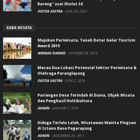
Bareng” usai Sholat Id
DESTIA SASTRA
-
JUNI 29, 2023
KABA WISATA
Majukan Pariwisata, Tanah Datar Gelar Tuorism
Award 2019
WIRMAS DARWIS
-
OKTOBER 28, 2019
Macau Dua Lokasi Potensial Sektor Pariwisata &
Olahraga Paranglayang
DESTIA SASTRA
-
JUNI 2, 2018
Pariangan Desa Terindah di Dunia, Objek Wisata
dan Penghasil Holtikultura
ADMIN
-
JANUARI 7, 2018
Diduga Terlalu Lelah, Wisatawan Wanita Pingsan
di Istano Basa Pagaruyung
ADMIN
-
DESEMBER 26, 2017