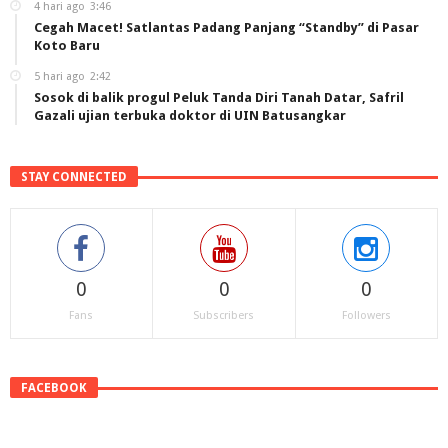
4 hari ago
3:46
Cegah Macet! Satlantas Padang Panjang “Standby” di Pasar
Koto Baru
5 hari ago
2:42
Sosok di balik progul Peluk Tanda Diri Tanah Datar, Safril
Gazali ujian terbuka doktor di UIN Batusangkar
STAY CONNECTED
0
0
0
Fans
Subscribers
Followers
FACEBOOK