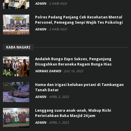
ADMIN
-
2 HARI AGO
Polres Padang Panjang Cek Kesehatan Mental
Personel, Pemegang Senpi Wajib Tes Psikologi
ADMIN
-
2 HARI AGO
KABA NAGARI
Andaleh Bungo Expo Sukses, Pengunjung
Disuguhkan Beraneka Ragam Bunga Hias
WIRMAS DARWIS
-
JULI 16, 2023
Hama dan irigasi keluhan petani di Tambangan
Tanah Datar
ADMIN
-
APRIL 3, 2023
Lenggang suara anak-anak, Wabup Richi
Perintahkan Buka Masjid 24 jam
ADMIN
-
APRIL 1, 2023