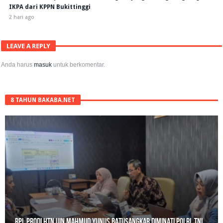
IKPA dari KPPN Bukittinggi
2 hari ago
LEAVE A REPLY
Anda harus
masuk
untuk berkomentar.
8 TAHUN BAKABA.NET
RPL Prodi HTN UIN Mahmud Yunus Batusangkar Diminati Polri, TNI,