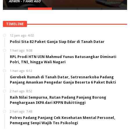
ADMIN
-
1 HARI AGO
TIMELINE
12 jam ago
4:02
Polisi Sita 82 Paket Ganja Siap Edar di Tanah Datar
1 hari ago
9:08
RPL Prodi HTN UIN Mahmud Yunus Batusangkar Diminati
Polri, TNI, hingga Wali Nagari
1 hari ago
6:12
Gerebek Rumah di Tanah Datar, Satresnarkoba Padang
Panjang Amankan Pengedar Ganja Beserta 6 Paket Bukti
2 hari ago
8:52
Raih Nilai Sempurna, Rutan Padang Panjang Borong
Penghargaan IKPA dari KPPN Bukittinggi
2 hari ago
7:48
Polres Padang Panjang Cek Kesehatan Mental Personel,
Pemegang Senpi Wajib Tes Psikologi