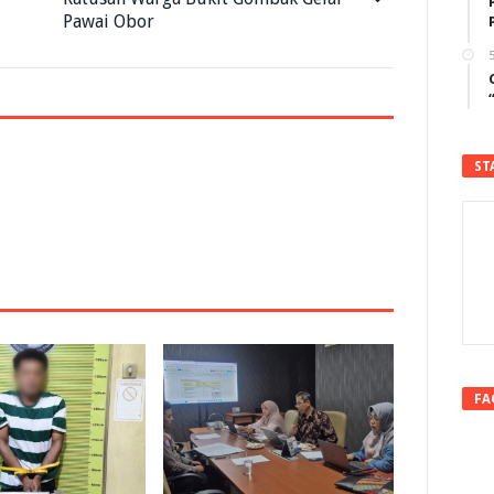
Pawai Obor
5
ST
FA