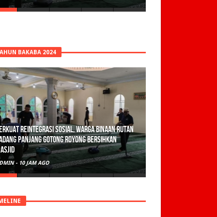
TAHUN BAKABA 2024
erkuat Reintegrasi Sosial, Warga Binaan Rutan
adang Panjang Gotong Royong Bersihkan
asjid
DMIN
-
10 JAM AGO
MELINE