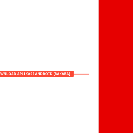
WNLOAD APLIKASI ANDROID [BAKABA]