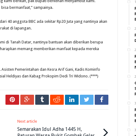
ng kami berikan, pak Bupati berkenan menyambut kami.
 bisa bermanfaat,” sampainya.
ari 40 anggota BBC ada sekitar Rp20 Juta yang nantinya akan
rakat di lapangan.
2
mi di Tanah Datar, nantinya bantuan akan diberikan berupa
ga diharapkan memang memberikan manfaat kepada mereka
2
h. Asisten Pemerintahan dan Kesra Arif Gani, Kadis Kominfo
Sosial Heldiyas dan Kabag Prokopim Dedi Tri Widono. (***)
2
3
Next article
Semarakan Idul Adha 1445 H,
3
Ratusan Warga Bukit Gombak Gelar