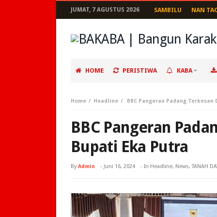
JUMAT, 7 AGUSTUS 2026
SAMBILU
NAN TA
HOME
PERISTIWA
KABA
Home
Headline
BBC Pangeran Padang Terkesan D
BBC Pangeran Padan
Bupati Eka Putra
By
Admin
-
Juni 16, 2024
- In
Headline
,
News
,
TANAH DA