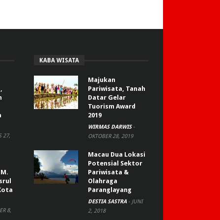
KABA WISATA
Majukan
,
Pariwisata, Tanah
n
Datar Gelar
Tuorism Award
a
2019
WIRMAS DARWIS
-
 27,
OKTOBER 28, 2019
Macau Dua Lokasi
Potensial Sektor
 M.
Pariwisata &
srul
Olahraga
Kota
Paranglayang
DESTIA SASTRA
-
JUNI
R 8,
2, 2018