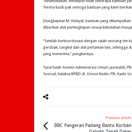
“Alhamdulillah, meskipun tidak seberapa bantuan ya
Terima kasih pak semoga bantuan yang kami berikan
Diungkapkan M. Hidayat, bantuan yang dikumpulkan d
diberikan alat perlengkapan sesuai kebutuhan masya
“Setelah berkoordonasi dengan salah seorang tim ka
gerobak, cangkul dan alat pertanian lain, sehing
yang menerima,” pungkasnya.
Turut hadir Asisten Administrasi Umum Jasrinaldi, Pl
Yusrizal, Kalaksa BPBD dr. Ermon Revlin, Plh. Kadis 
Previous article
BBC Pangeran Padang Bantu Korban
Galodo Tanah Datar