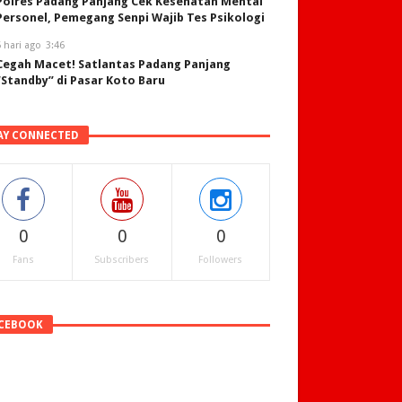
Polres Padang Panjang Cek Kesehatan Mental
Personel, Pemegang Senpi Wajib Tes Psikologi
 hari ago
3:46
Cegah Macet! Satlantas Padang Panjang
“Standby” di Pasar Koto Baru
AY CONNECTED
0
0
0
Fans
Subscribers
Followers
CEBOOK