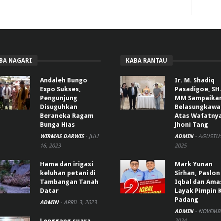
BA NAGARI
KABA RANTAU
Andaleh Bungo
Ir. M. Shadiq
Expo Sukses,
Pasadigoe, SH.
Pengunjung
MM Sampaika
Disuguhkan
Belasungkawa
Beraneka Ragam
Atas Wafatny
Bunga Hias
Jhoni Tang
WIRMAS DARWIS
-
JULI
ADMIN
-
AGUSTUS
16, 2023
2025
Hama dan irigasi
Mark Yunan
keluhan petani di
Sirhan, Paslon
Tambangan Tanah
Iqbal dan Ama
Datar
Layak Pimpin 
Padang
ADMIN
-
APRIL 3, 2023
ADMIN
-
NOVEMBE
Lenggang suara
2024