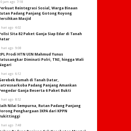
10 jam ago
7:18
Perkuat Reintegrasi Sosial, Warga Binaan
Rutan Padang Panjang Gotong Royong
Bersihkan Masjid
 hari ago
4:02
Polisi Sita 82 Paket Ganja Siap Edar di Tanah
Datar
 hari ago
9:08
RPL Prodi HTN UIN Mahmud Yunus
Batusangkar Diminati Polri, TNI, hingga Wali
Nagari
 hari ago
6:12
Gerebek Rumah di Tanah Datar,
Satresnarkoba Padang Panjang Amankan
Pengedar Ganja Beserta 6 Paket Bukti
 hari ago
8:52
Raih Nilai Sempurna, Rutan Padang Panjang
Borong Penghargaan IKPA dari KPPN
Bukittinggi
 hari ago
7:48