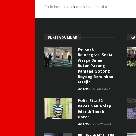
Anda harus
masuk
untuk berkomentar.
BERITA SUMBAR
KA
Perkuat
Reintegrasi Sosial,
Warga Binaan
Rutan Padang
Panjang Gotong
Royong Bersihkan
Masjid
ADMIN
-
10 JAM AGO
Polisi Sita 82
Paket Ganja Siap
Edar di Tanah
Datar
ADMIN
-
2 HARI AGO
RPL Prodi HTN UIN