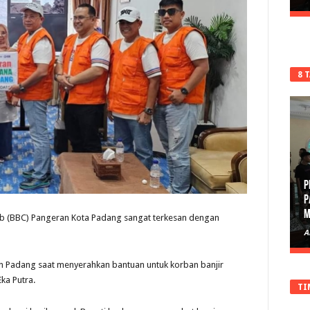
8 
P
P
M
b (BBC) Pangeran Kota Padang sangat terkesan dengan
A
n Padang saat menyerahkan bantuan untuk korban banjir
ka Putra.
TI