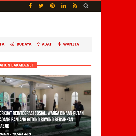
TA
BUDAYA
ADAT
WANITA
TAHUN BAKABA.NET
erkuat Reintegrasi Sosial, Warga Binaan Rutan
adang Panjang Gotong Royong Bersihkan
asjid
DMIN
-
10 JAM AGO