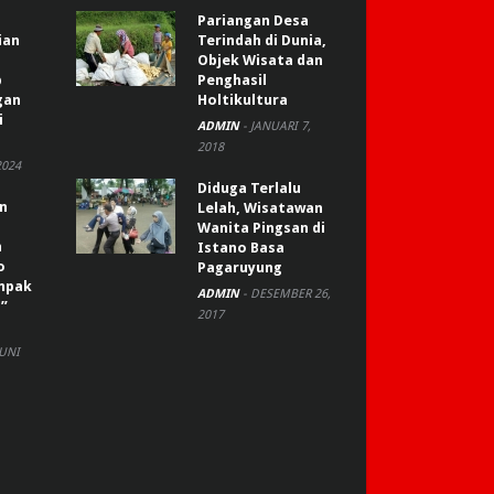
Pariangan Desa
ian
Terindah di Dunia,
Objek Wisata dan
p
Penghasil
gan
Holtikultura
i
ADMIN
-
JANUARI 7,
2018
2024
Diduga Terlalu
an
Lelah, Wisatawan
Wanita Pingsan di
n
Istano Basa
o
Pagaruyung
ompak
ADMIN
-
DESEMBER 26,
”
2017
JUNI