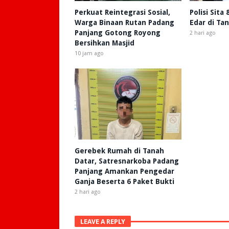
Perkuat Reintegrasi Sosial,
Polisi Sita
Warga Binaan Rutan Padang
Edar di Ta
Panjang Gotong Royong
2 hari ago
Bersihkan Masjid
10 jam ago
Gerebek Rumah di Tanah
Datar, Satresnarkoba Padang
Panjang Amankan Pengedar
Ganja Beserta 6 Paket Bukti
2 hari ago
LEAVE A REPLY