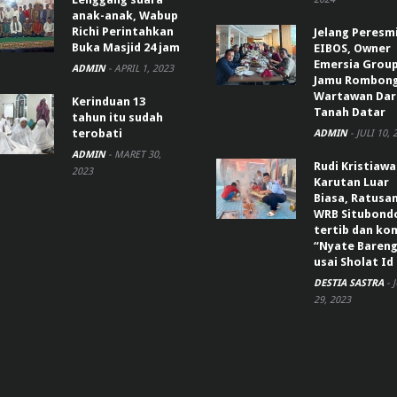
anak-anak, Wabup
Richi Perintahkan
Jelang Peresm
Buka Masjid 24 jam
EIBOS, Owner
Emersia Grou
ADMIN
-
APRIL 1, 2023
Jamu Rombon
Wartawan Dar
Kerinduan 13
Tanah Datar
tahun itu sudah
terobati
ADMIN
-
JULI 10, 
ADMIN
-
MARET 30,
Rudi Kristiaw
2023
Karutan Luar
Biasa, Ratusa
WRB Situbond
tertib dan k
“Nyate Bareng
usai Sholat Id
DESTIA SASTRA
-
29, 2023