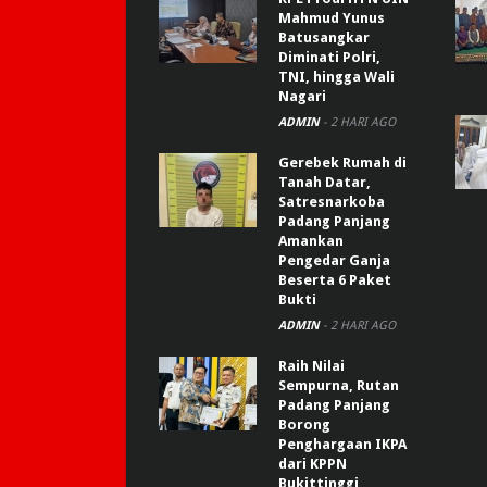
Mahmud Yunus
Batusangkar
Diminati Polri,
TNI, hingga Wali
Nagari
ADMIN
-
2 HARI AGO
Gerebek Rumah di
Tanah Datar,
Satresnarkoba
Padang Panjang
Amankan
Pengedar Ganja
Beserta 6 Paket
Bukti
ADMIN
-
2 HARI AGO
Raih Nilai
Sempurna, Rutan
Padang Panjang
Borong
Penghargaan IKPA
dari KPPN
Bukittinggi