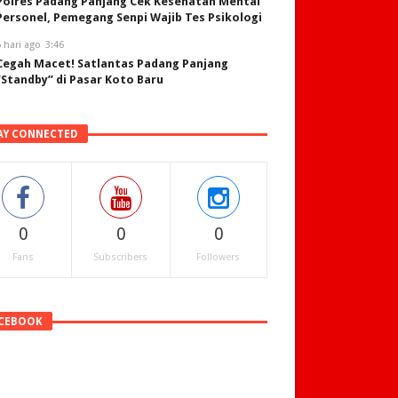
Polres Padang Panjang Cek Kesehatan Mental
Personel, Pemegang Senpi Wajib Tes Psikologi
 hari ago
3:46
Cegah Macet! Satlantas Padang Panjang
“Standby” di Pasar Koto Baru
AY CONNECTED
0
0
0
Fans
Subscribers
Followers
CEBOOK