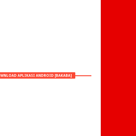
WNLOAD APLIKASI ANDROID [BAKABA]