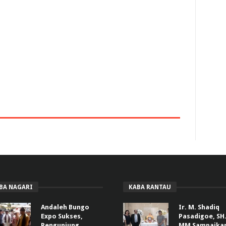
BA NAGARI
KABA RANTAU
Andaleh Bungo
Ir. M. Shadiq
Expo Sukses,
Pasadigoe, SH.
Pengunjung
MM Sampaika