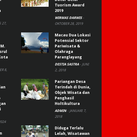
Tuorism Award
a
2019
WIRMAS DARWIS
-
 27,
OKTOBER 28, 2019
Macau Dua Lokasi
Potensial Sektor
 M.
Pariwisata &
srul
Olahraga
Kota
Paranglayang
DESTIA SASTRA
-
JUNI
R 8,
2, 2018
Pariangan Desa
ian
Terindah di Dunia,
Objek Wisata dan
p
Penghasil
gan
Holtikultura
i
ADMIN
-
JANUARI 7,
2018
2024
Diduga Terlalu
an
Lelah, Wisatawan