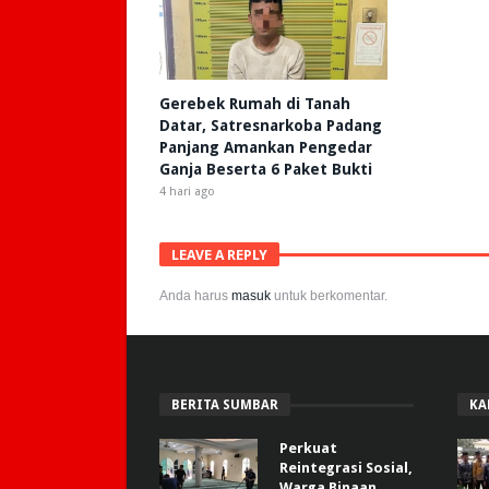
Gerebek Rumah di Tanah
Datar, Satresnarkoba Padang
Panjang Amankan Pengedar
Ganja Beserta 6 Paket Bukti
4 hari ago
LEAVE A REPLY
Anda harus
masuk
untuk berkomentar.
BERITA SUMBAR
KA
Perkuat
Reintegrasi Sosial,
Warga Binaan