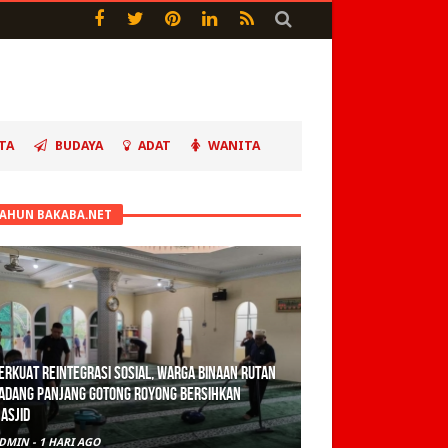
TA
BUDAYA
ADAT
WANITA
TAHUN BAKABA.NET
erkuat Reintegrasi Sosial, Warga Binaan Rutan
adang Panjang Gotong Royong Bersihkan
asjid
DMIN
-
1 HARI AGO