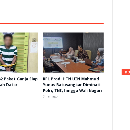
DO
 82 Paket Ganja Siap
RPL Prodi HTN UIN Mahmud
nah Datar
Yunus Batusangkar Diminati
Polri, TNI, hingga Wali Nagari
3 hari ago