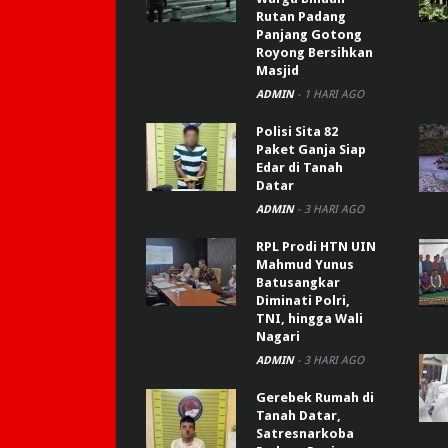
Rutan Padang
Panjang Gotong
Royong Bersihkan
Masjid
ADMIN
-
1 HARI AGO
Polisi Sita 82
Paket Ganja Siap
Edar di Tanah
Datar
ADMIN
-
3 HARI AGO
RPL Prodi HTN UIN
Mahmud Yunus
Batusangkar
Diminati Polri,
TNI, hingga Wali
Nagari
ADMIN
-
3 HARI AGO
Gerebek Rumah di
Tanah Datar,
Satresnarkoba