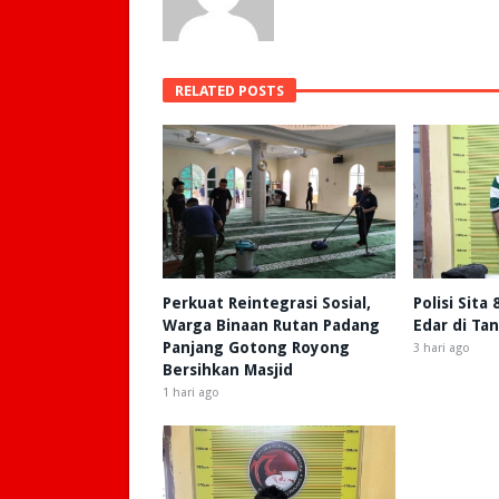
RELATED POSTS
Perkuat Reintegrasi Sosial,
Polisi Sita
Warga Binaan Rutan Padang
Edar di Ta
Panjang Gotong Royong
3 hari ago
Bersihkan Masjid
1 hari ago