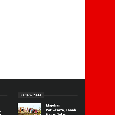
KABA WISATA
Majukan
,
Pariwisata, Tanah
n
Datar Gelar