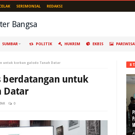
CELAK
SERIMONIAL
REDAKSI
SUMBAR
POLITIK
HUKRIM
EKBIS
PARIWISA
n untuk korban galodo Tanah Datar
8 
s berdatangan untuk
 Datar
TAR
0
P
P
M
A