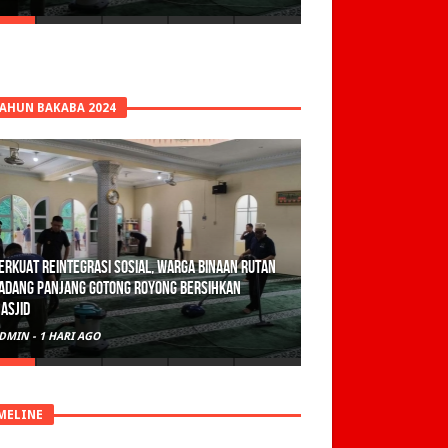
TAHUN BAKABA 2024
erkuat Reintegrasi Sosial, Warga Binaan Rutan
adang Panjang Gotong Royong Bersihkan
asjid
DMIN
-
1 HARI AGO
MELINE