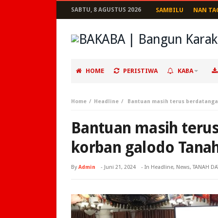
SABTU, 8 AGUSTUS 2026
SAMBILU
NAN TA
HOME
PERISTIWA
KABA
Home
Headline
Bantuan masih terus berdatanga
Bantuan masih teru
korban galodo Tanah
By
Admin
-
Juni 21, 2024
- In
Headline
,
News
,
TANAH DA