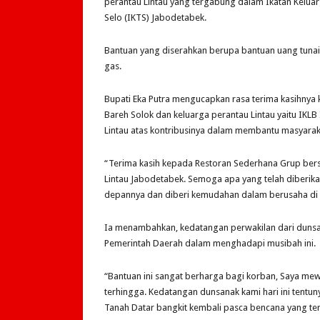
perantau Lintau yang tergabung dalam Ikatan Keluar
Selo (IKTS) Jabodetabek.
Bantuan yang diserahkan berupa bantuan uang tuna
gas.
Bupati Eka Putra mengucapkan rasa terima kasihn
Bareh Solok dan keluarga perantau Lintau yaitu IKL
Lintau atas kontribusinya dalam membantu masyarak
“Terima kasih kepada Restoran Sederhana Grup ber
Lintau Jabodetabek. Semoga apa yang telah diberikan 
depannya dan diberi kemudahan dalam berusaha di 
Ia menambahkan, kedatangan perwakilan dari dunsa
Pemerintah Daerah dalam menghadapi musibah ini.
“Bantuan ini sangat berharga bagi korban, Saya mew
terhingga. Kedatangan dunsanak kami hari ini tent
Tanah Datar bangkit kembali pasca bencana yang terj