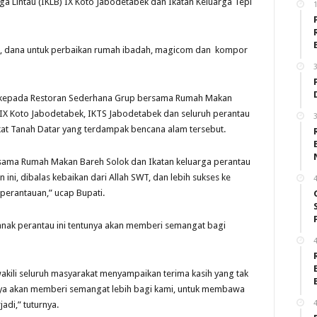
ga Lintau (IKLB) IX Koto Jabodetabek dan Ikatan Keluarga Tepi
1
i, dana untuk perbaikan rumah ibadah, magicom dan kompor
3
ya kepada Restoran Sederhana Grup bersama Rumah Makan
B IX Koto Jabodetabek, IKTS Jabodetabek dan seluruh perantau
3
at Tanah Datar yang terdampak bencana alam tersebut.
sama Rumah Makan Bareh Solok dan Ikatan keluarga perantau
ini, dibalas kebaikan dari Allah SWT, dan lebih sukses ke
4
perantauan,” ucap Bupati.
nak perantau ini tentunya akan memberi semangat bagi
4
akili seluruh masyarakat menyampaikan terima kasih yang tak
unya akan memberi semangat lebih bagi kami, untuk membawa
4
adi,” tuturnya.