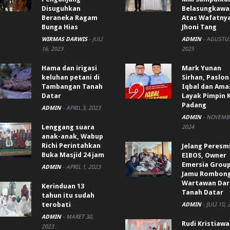
Disuguhkan
Belasungkawa
Beraneka Ragam
Atas Wafatny
Bunga Hias
Jhoni Tang
WIRMAS DARWIS
-
JULI
ADMIN
-
AGUSTUS
16, 2023
2025
Hama dan irigasi
Mark Yunan
keluhan petani di
Sirhan, Paslon
Tambangan Tanah
Iqbal dan Ama
Datar
Layak Pimpin 
Padang
ADMIN
-
APRIL 3, 2023
ADMIN
-
NOVEMBE
Lenggang suara
2024
anak-anak, Wabup
Richi Perintahkan
Jelang Peresm
Buka Masjid 24 jam
EIBOS, Owner
Emersia Grou
ADMIN
-
APRIL 1, 2023
Jamu Rombon
Wartawan Dar
Kerinduan 13
Tanah Datar
tahun itu sudah
terobati
ADMIN
-
JULI 10, 
ADMIN
-
MARET 30,
Rudi Kristiaw
2023