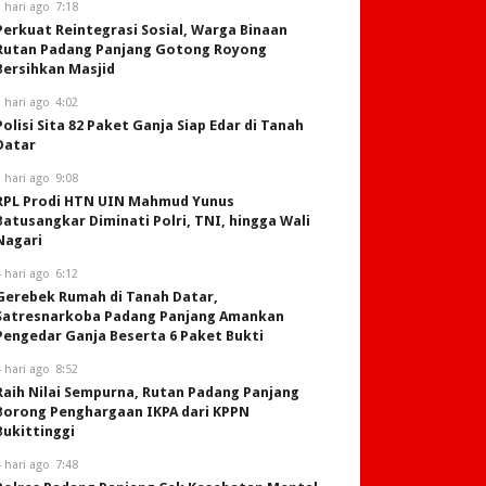
 hari ago
7:18
Perkuat Reintegrasi Sosial, Warga Binaan
Rutan Padang Panjang Gotong Royong
Bersihkan Masjid
 hari ago
4:02
Polisi Sita 82 Paket Ganja Siap Edar di Tanah
Datar
 hari ago
9:08
RPL Prodi HTN UIN Mahmud Yunus
Batusangkar Diminati Polri, TNI, hingga Wali
Nagari
 hari ago
6:12
Gerebek Rumah di Tanah Datar,
Satresnarkoba Padang Panjang Amankan
Pengedar Ganja Beserta 6 Paket Bukti
 hari ago
8:52
Raih Nilai Sempurna, Rutan Padang Panjang
Borong Penghargaan IKPA dari KPPN
Bukittinggi
 hari ago
7:48