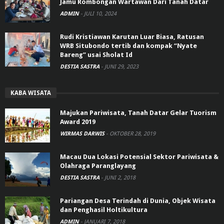
Jamu Rombongan Wartawan Dari Tanah Datar
ADMIN
-
JULI 10, 2024
Rudi Kristiawan Karutan Luar Biasa, Ratusan
WRB Situbondo tertib dan kompak “Nyate
Bareng” usai Sholat Id
DESTIA SASTRA
-
JUNI 29, 2023
KABA WISATA
Majukan Pariwisata, Tanah Datar Gelar Tuorism
Award 2019
WIRMAS DARWIS
-
OKTOBER 28, 2019
Macau Dua Lokasi Potensial Sektor Pariwisata &
Olahraga Paranglayang
DESTIA SASTRA
-
JUNI 2, 2018
Pariangan Desa Terindah di Dunia, Objek Wisata
dan Penghasil Holtikultura
ADMIN
-
JANUARI 7, 2018