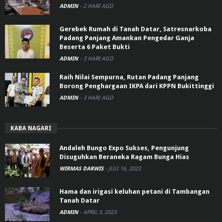
ADMIN
-
2 HARI AGO
Gerebek Rumah di Tanah Datar, Satresnarkoba
Padang Panjang Amankan Pengedar Ganja
Beserta 6 Paket Bukti
ADMIN
-
3 HARI AGO
Raih Nilai Sempurna, Rutan Padang Panjang
Borong Penghargaan IKPA dari KPPN Bukittinggi
ADMIN
-
3 HARI AGO
KABA NAGARI
Andaleh Bungo Expo Sukses, Pengunjung
Disuguhkan Beraneka Ragam Bunga Hias
WIRMAS DARWIS
-
JULI 16, 2023
Hama dan irigasi keluhan petani di Tambangan
Tanah Datar
ADMIN
-
APRIL 3, 2023