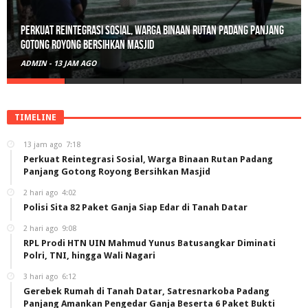
Polisi Sita 82 Paket Ganja Siap Edar di Tanah Datar
ADMIN
-
2 HARI AGO
TIMELINE
13 jam ago
7:18
Perkuat Reintegrasi Sosial, Warga Binaan Rutan Padang
Panjang Gotong Royong Bersihkan Masjid
2 hari ago
4:02
Polisi Sita 82 Paket Ganja Siap Edar di Tanah Datar
2 hari ago
9:08
RPL Prodi HTN UIN Mahmud Yunus Batusangkar Diminati
Polri, TNI, hingga Wali Nagari
3 hari ago
6:12
Gerebek Rumah di Tanah Datar, Satresnarkoba Padang
Panjang Amankan Pengedar Ganja Beserta 6 Paket Bukti