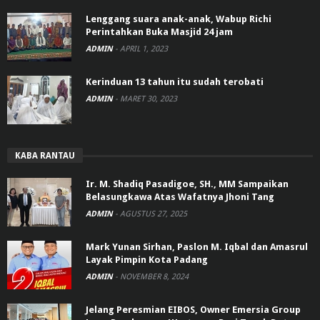
Lenggang suara anak-anak, Wabup Richi
Perintahkan Buka Masjid 24 jam
ADMIN
-
APRIL 1, 2023
Kerinduan 13 tahun itu sudah terobati
ADMIN
-
MARET 30, 2023
KABA RANTAU
Ir. M. Shadiq Pasadigoe, SH., MM Sampaikan
Belasungkawa Atas Wafatnya Jhoni Tang
ADMIN
-
AGUSTUS 27, 2025
Mark Yunan Sirhan, Paslon M. Iqbal dan Amasrul
Layak Pimpin Kota Padang
ADMIN
-
NOVEMBER 8, 2024
Jelang Peresmian EIBOS, Owner Emersia Group