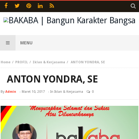
MENU
Home
PROFIL
Iklan & Kerjasama
ANTON YONDRA, SE
ANTON YONDRA, SE
By
Admin
-
Maret 10, 2017
- In
Iklan & Kerjasama
0