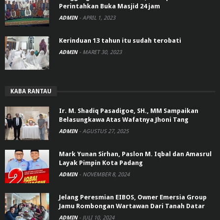
Perintahkan Buka Masjid 24 jam
ADMIN
-
APRIL 1, 2023
Kerinduan 13 tahun itu sudah terobati
ADMIN
-
MARET 30, 2023
KABA RANTAU
Ir. M. Shadiq Pasadigoe, SH., MM Sampaikan
Belasungkawa Atas Wafatnya Jhoni Tang
ADMIN
-
AGUSTUS 27, 2025
Mark Yunan Sirhan, Paslon M. Iqbal dan Amasrul
Layak Pimpin Kota Padang
ADMIN
-
NOVEMBER 8, 2024
Jelang Peresmian EIBOS, Owner Emersia Group
Jamu Rombongan Wartawan Dari Tanah Datar
ADMIN
-
JULI 10, 2024