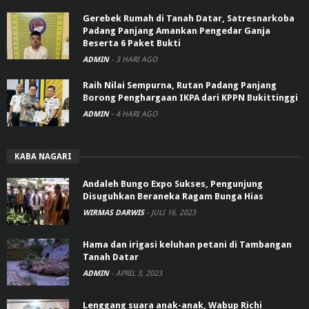
Gerebek Rumah di Tanah Datar, Satresnarkoba
Padang Panjang Amankan Pengedar Ganja
Beserta 6 Paket Bukti
ADMIN
-
3 HARI AGO
Raih Nilai Sempurna, Rutan Padang Panjang
Borong Penghargaan IKPA dari KPPN Bukittinggi
ADMIN
-
4 HARI AGO
KABA NAGARI
Andaleh Bungo Expo Sukses, Pengunjung
Disuguhkan Beraneka Ragam Bunga Hias
WIRMAS DARWIS
-
JULI 16, 2023
Hama dan irigasi keluhan petani di Tambangan
Tanah Datar
ADMIN
-
APRIL 3, 2023
Lenggang suara anak-anak, Wabup Richi