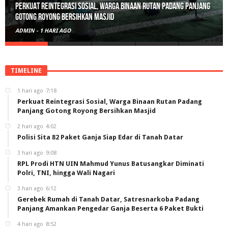
Perkuat Reintegrasi Sosial, Warga Binaan Rutan Padang Panjang
Gotong Royong Bersihkan Masjid
ADMIN
-
1 HARI AGO
TIMELINE
1 hari ago
7:18
Perkuat Reintegrasi Sosial, Warga Binaan Rutan Padang
Panjang Gotong Royong Bersihkan Masjid
2 hari ago
4:02
Polisi Sita 82 Paket Ganja Siap Edar di Tanah Datar
3 hari ago
9:08
RPL Prodi HTN UIN Mahmud Yunus Batusangkar Diminati
Polri, TNI, hingga Wali Nagari
3 hari ago
6:12
Gerebek Rumah di Tanah Datar, Satresnarkoba Padang
Panjang Amankan Pengedar Ganja Beserta 6 Paket Bukti
4 hari ago
8:52