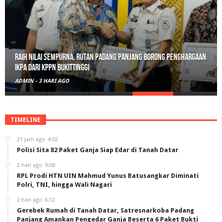
Raih Nilai Sempurna, Rutan Padang Panjang Borong Penghargaan
IKPA dari KPPN Bukittinggi
ADMIN
-
3 HARI AGO
TIMELINE
21 jam ago
4:02
Polisi Sita 82 Paket Ganja Siap Edar di Tanah Datar
2 hari ago
9:08
RPL Prodi HTN UIN Mahmud Yunus Batusangkar Diminati
Polri, TNI, hingga Wali Nagari
2 hari ago
6:12
Gerebek Rumah di Tanah Datar, Satresnarkoba Padang
Panjang Amankan Pengedar Ganja Beserta 6 Paket Bukti