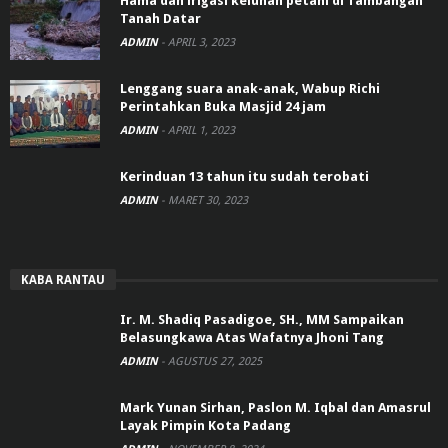
Hama dan irigasi keluhan petani di Tambangan
Tanah Datar
ADMIN
-
APRIL 3, 2023
Lenggang suara anak-anak, Wabup Richi
Perintahkan Buka Masjid 24 jam
ADMIN
-
APRIL 1, 2023
Kerinduan 13 tahun itu sudah terobati
ADMIN
-
MARET 30, 2023
KABA RANTAU
Ir. M. Shadiq Pasadigoe, SH., MM Sampaikan
Belasungkawa Atas Wafatnya Jhoni Tang
ADMIN
-
AGUSTUS 27, 2025
Mark Yunan Sirhan, Paslon M. Iqbal dan Amasrul
Layak Pimpin Kota Padang