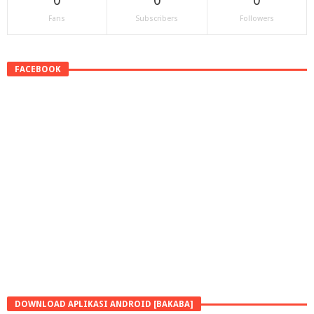
0
0
0
Fans
Subscribers
Followers
FACEBOOK
DOWNLOAD APLIKASI ANDROID [BAKABA]