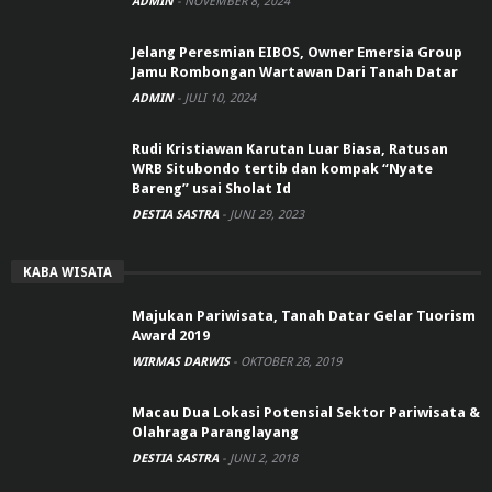
ADMIN
-
NOVEMBER 8, 2024
Jelang Peresmian EIBOS, Owner Emersia Group
Jamu Rombongan Wartawan Dari Tanah Datar
ADMIN
-
JULI 10, 2024
Rudi Kristiawan Karutan Luar Biasa, Ratusan
WRB Situbondo tertib dan kompak “Nyate
Bareng” usai Sholat Id
DESTIA SASTRA
-
JUNI 29, 2023
KABA WISATA
Majukan Pariwisata, Tanah Datar Gelar Tuorism
Award 2019
WIRMAS DARWIS
-
OKTOBER 28, 2019
Macau Dua Lokasi Potensial Sektor Pariwisata &
Olahraga Paranglayang
DESTIA SASTRA
-
JUNI 2, 2018