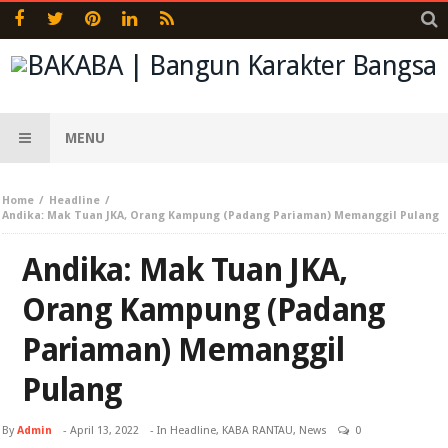
MENU
Home
Headline
Andika: Mak Tuan JKA, Orang Kampung (Padang Pariaman) Memanggil Pulang
Andika: Mak Tuan JKA,
Orang Kampung (Padang
Pariaman) Memanggil
Pulang
By
Admin
-
April 13, 2022
- In
Headline
,
KABA RANTAU
,
News
0