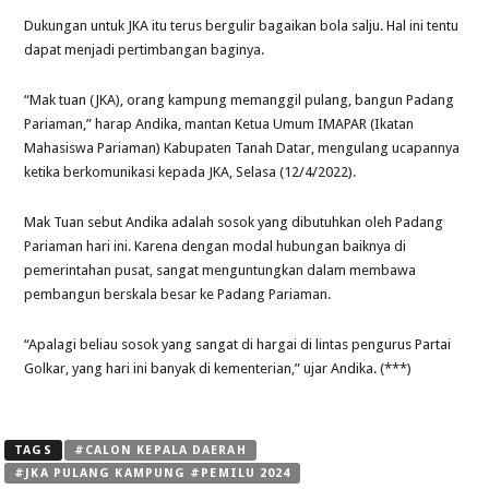
Dukungan untuk JKA itu terus bergulir bagaikan bola salju. Hal ini tentu
dapat menjadi pertimbangan baginya.
“Mak tuan (JKA), orang kampung memanggil pulang, bangun Padang
Pariaman,” harap Andika, mantan Ketua Umum IMAPAR (Ikatan
Mahasiswa Pariaman) Kabupaten Tanah Datar, mengulang ucapannya
ketika berkomunikasi kepada JKA, Selasa (12/4/2022).
Mak Tuan sebut Andika adalah sosok yang dibutuhkan oleh Padang
Pariaman hari ini. Karena dengan modal hubungan baiknya di
pemerintahan pusat, sangat menguntungkan dalam membawa
pembangun berskala besar ke Padang Pariaman.
“Apalagi beliau sosok yang sangat di hargai di lintas pengurus Partai
Golkar, yang hari ini banyak di kementerian,” ujar Andika. (***)
TAGS
#CALON KEPALA DAERAH
#JKA PULANG KAMPUNG #PEMILU 2024